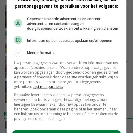
persoonsgegevens te gebruiken voor het volgende:
Kamervragen over onttrekkingsverbod,
minister spreekt van ‘ondernemersrisico’
Gepersonaliseerde advertenties en content,
VANDAAG, 16:27
advertentie- en contentmetingen,
doelgroepenonderzoek en ontwikkeling van diensten
‘Rendement van Krullvarkens komt van de
Informatie op een apparaat opslaan en/of openen
overkant’
VANDAAG, 15:30
Meer informatie
Oorlogen en El Niño stuwen voedselprijzen op
Uw persoonsgegevens worden verwerkt en informatie van uw
apparaat (cookies, unieke ID's en andere apparaatgegevens)
kan worden opgeslagen door, geopend door en gedeeld met
VANDAAG, 15:04
4 partners of specifiek door deze site worden gebruikt. Wij en
onze partners kunnen precieze geolocatiegegevens
Nettowinst Royal A-ware onder druk ondanks
gebruiken.
Lijst met partners.
hogere omzet
Bepaalde leveranciers kunnen uw persoonsgegevens
VANDAAG, 14:35
verwerken op basis van gerechtvaardigd belang. U kunt
hiertegen bezwaar maken door uw opties hieronder te
beheren. Zoek onderaan deze pagina of in het sitemenu naar
NIEUWSTE VIDEO'S
een link om uw toestemming te beheren of in te trekken via de
privacy- en cookie-instellingen.
Oekraïne-vlogger Kees Huizinga: ‘Bezoek van
de ambassade mag zelf groente plukken’