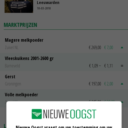
Leeuwarden
10-03-2018
MARKTPRIJZEN
Magere melkpoeder
Zuivel NL
€ 269,00
€ 7,00
Vleeskuikens 2001-2600 gr
Barneveld
€ 1,09
~
€ 1,11
Gerst
Groningen
€ 197,00
€ 2,00
Volle melkpoeder
Zuivel NL
€ 345,00
€ 20,00
MEER MARKTPRIJZEN
LAATSTE NIEUWS
Nieuwe Oogst vraagt om uw toestemming om uw