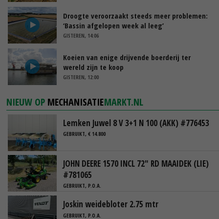
Droogte veroorzaakt steeds meer problemen:
‘Bassin afgelopen week al leeg’
GISTEREN, 14:06
Koeien van enige drijvende boerderij ter
wereld zijn te koop
GISTEREN, 12:00
NIEUW OP
MECHANISATIE
MARKT.NL
Lemken Juwel 8 V 3+1 N 100 (AKK) #776453
GEBRUIKT, € 14.800
JOHN DEERE 1570 INCL 72" RD MAAIDEK (LIE)
#781065
GEBRUIKT, P.O.A.
Joskin weidebloter 2.75 mtr
GEBRUIKT, P.O.A.