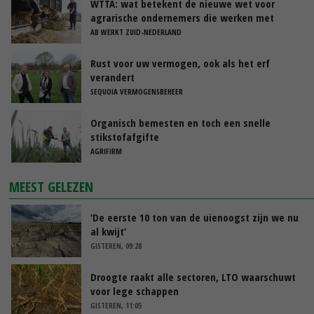
WTTA: wat betekent de nieuwe wet voor
agrarische ondernemers die werken met
uitzendkrachten?
AB WERKT ZUID-NEDERLAND
Rust voor uw vermogen, ook als het erf
verandert
SEQUOIA VERMOGENSBEHEER
Organisch bemesten en toch een snelle
stikstofafgifte
AGRIFIRM
MEEST GELEZEN
‘De eerste 10 ton van de uienoogst zijn we nu
al kwijt’
GISTEREN, 09:28
Droogte raakt alle sectoren, LTO waarschuwt
voor lege schappen
GISTEREN, 11:05