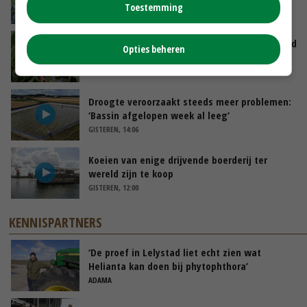
Toestemming
VANDAAG, 12:00
Limburgse mais van Frijns doet het verrassend
Opties beheren
goed
VANDAAG, 10:00
Droogte veroorzaakt steeds meer problemen:
‘Bassin afgelopen week al leeg’
GISTEREN, 14:06
Koeien van enige drijvende boerderij ter
wereld zijn te koop
GISTEREN, 12:00
KENNISPARTNERS
‘De proef in Lelystad liet echt zien wat
Helianta kan doen bij phytophthora’
ADAMA