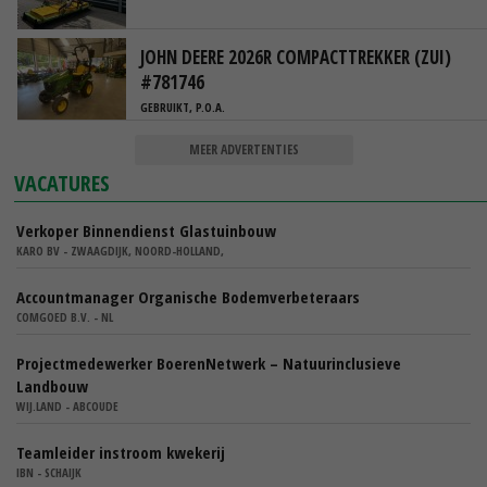
JOHN DEERE 2026R COMPACTTREKKER (ZUI)
#781746
GEBRUIKT, P.O.A.
MEER ADVERTENTIES
VACATURES
Verkoper Binnendienst Glastuinbouw
KARO BV - ZWAAGDIJK, NOORD-HOLLAND,
Accountmanager Organische Bodemverbeteraars
COMGOED B.V. - NL
Projectmedewerker BoerenNetwerk – Natuurinclusieve
Landbouw
WIJ.LAND - ABCOUDE
Teamleider instroom kwekerij
IBN - SCHAIJK