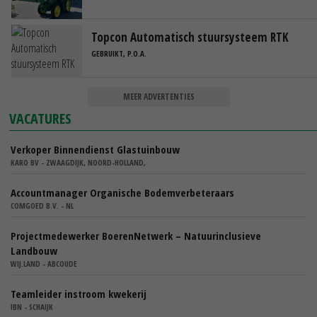
Topcon Automatisch stuursysteem RTK
GEBRUIKT, P.O.A.
MEER ADVERTENTIES
VACATURES
Verkoper Binnendienst Glastuinbouw
KARO BV - ZWAAGDIJK, NOORD-HOLLAND,
Accountmanager Organische Bodemverbeteraars
COMGOED B.V. - NL
Projectmedewerker BoerenNetwerk – Natuurinclusieve
Landbouw
WIJ.LAND - ABCOUDE
Teamleider instroom kwekerij
IBN - SCHAIJK