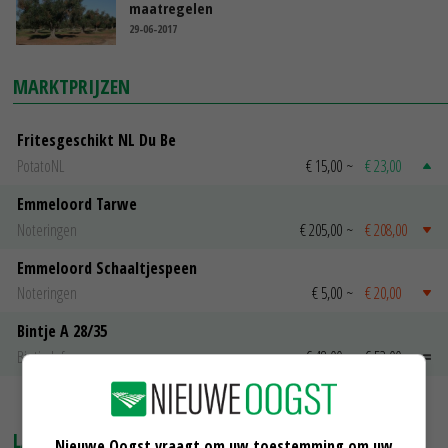
maatregelen
29-06-2017
MARKTPRIJZEN
Fritesgeschikt NL Du Be
PotatoNL
€ 15,00
~
€ 23,00
Emmeloord Tarwe
Noteringen
€ 205,00
~
€ 208,00
Emmeloord Schaaltjespeen
Noteringen
€ 5,00
~
€ 20,00
Bintje A 28/35
Bintje Info
€ 48,00
~
€ 52,00
MEER MARKTPRIJZEN
LAATSTE NIEUWS
Nieuwe Oogst vraagt om uw toestemming om uw