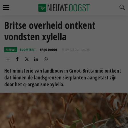
Britse overheid ontkent
vondsten xylella
NIEUWS
BOOMTEELT
HAIJO DODDE
23 MAA 2018 OM 11:28
UUR
Het ministerie van landbouw in Groot-Brittannië ontkent
dat binnen de landsgrenzen sierplanten aangetast zijn
door het q-organisme xylella.