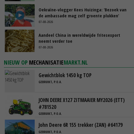
Oekraïne-vlogger Kees Huizinga: ‘Bezoek van
de ambassade mag zelf groente plukken’
07-08-2026
Aandeel China in wereldwijde fritesexport
neemt verder toe
07-08-2026
NIEUW OP
MECHANISATIE
MARKT.NL
Gewichtblok 1450 kg TOP
GEBRUIKT, P.O.A.
JOHN DEERE X127 ZITMAAIER MY2026 (ETT)
#781520
GEBRUIKT, P.O.A.
John Deere 6R 155 trekker (ZAN) #64179
GEBRUIKT, P.O.A.