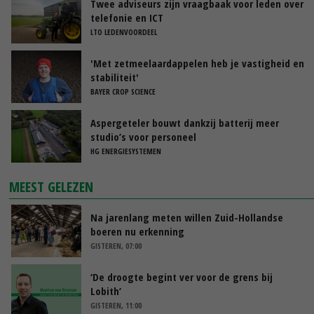
Twee adviseurs zijn vraagbaak voor leden over
telefonie en ICT
LTO LEDENVOORDEEL
'Met zetmeelaardappelen heb je vastigheid en
stabiliteit'
BAYER CROP SCIENCE
Aspergeteler bouwt dankzij batterij meer
studio’s voor personeel
HG ENERGIESYSTEMEN
MEEST GELEZEN
Na jarenlang meten willen Zuid-Hollandse
boeren nu erkenning
GISTEREN, 07:00
‘De droogte begint ver voor de grens bij
Lobith’
GISTEREN, 11:00