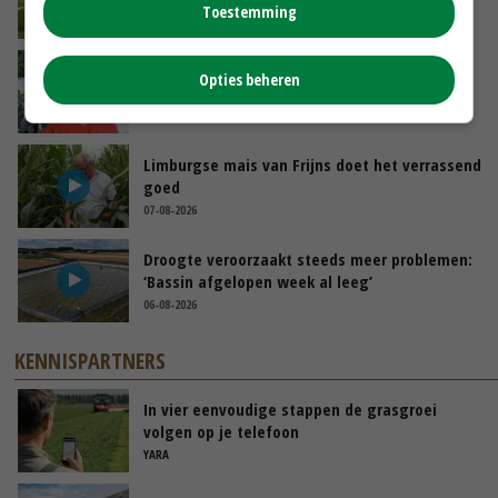
Toestemming
GISTEREN, 10:00
Oekraïne-vlogger Kees Huizinga: ‘Bezoek van
Opties beheren
de ambassade mag zelf groente plukken’
07-08-2026
Limburgse mais van Frijns doet het verrassend
goed
07-08-2026
Droogte veroorzaakt steeds meer problemen:
‘Bassin afgelopen week al leeg’
06-08-2026
KENNISPARTNERS
In vier eenvoudige stappen de grasgroei
volgen op je telefoon
YARA