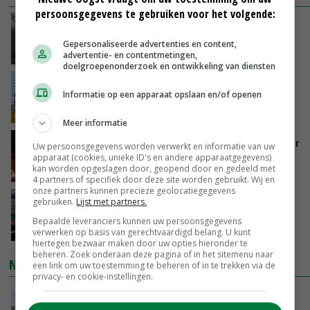
persoonsgegevens te gebruiken voor het volgende:
‘Samenwerking A-ware en Amalthea gaat
zorgen voor meer balans’
Gepersonaliseerde advertenties en content,
GISTEREN, 16:01
advertentie- en contentmetingen,
doelgroepenonderzoek en ontwikkeling van diensten
Internationale vraag naar geitenzuivel blijft
Informatie op een apparaat opslaan en/of openen
groot: Nederland in Europese top
GISTEREN, 15:33
Meer informatie
Vlaamse varkensstapel krimpt, pluimveesector
Uw persoonsgegevens worden verwerkt en informatie van uw
groeit door schaalvergroting
apparaat (cookies, unieke ID's en andere apparaatgegevens)
kan worden opgeslagen door, geopend door en gedeeld met
GISTEREN, 15:20
4 partners of specifiek door deze site worden gebruikt. Wij en
onze partners kunnen precieze geolocatiegegevens
‘Cijfer jezelf niet weg en doe vooral ook waar
gebruiken.
Lijst met partners.
je gelukkig van wordt’
Bepaalde leveranciers kunnen uw persoonsgegevens
GISTEREN, 13:31
verwerken op basis van gerechtvaardigd belang. U kunt
hiertegen bezwaar maken door uw opties hieronder te
beheren. Zoek onderaan deze pagina of in het sitemenu naar
NIEUWSTE VIDEO'S
een link om uw toestemming te beheren of in te trekken via de
privacy- en cookie-instellingen.
POAH!: John Deere 7730