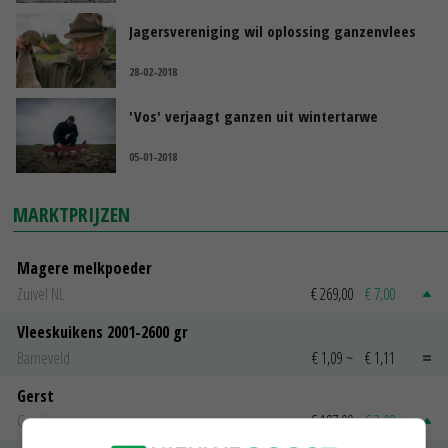
Jagersvereniging wil oplossing ganzenvlees
28-02-2018
'Vos' verjaagt ganzen uit wintertarwe
05-01-2018
MARKTPRIJZEN
Magere melkpoeder
Zuivel NL
€ 269,00
€ 7,00
Vleeskuikens 2001-2600 gr
Barneveld
€ 1,09
~
€ 1,11
Gerst
Groningen
€ 197,00
€ 2,00