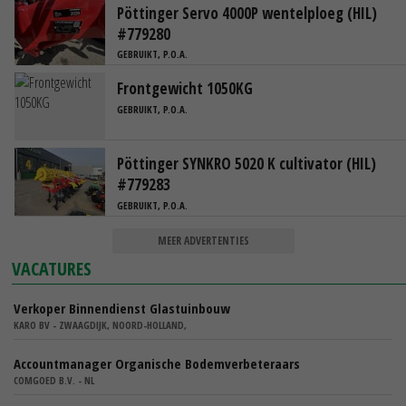
Pöttinger Servo 4000P wentelploeg (HIL)
#779280
GEBRUIKT, P.O.A.
Frontgewicht 1050KG
GEBRUIKT, P.O.A.
Pöttinger SYNKRO 5020 K cultivator (HIL)
#779283
GEBRUIKT, P.O.A.
MEER ADVERTENTIES
VACATURES
Verkoper Binnendienst Glastuinbouw
KARO BV - ZWAAGDIJK, NOORD-HOLLAND,
Accountmanager Organische Bodemverbeteraars
COMGOED B.V. - NL