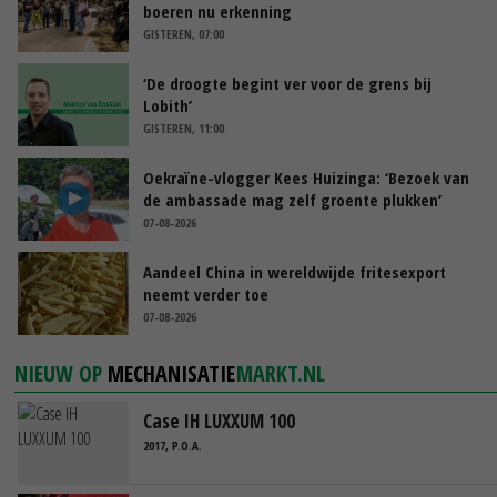
boeren nu erkenning
GISTEREN, 07:00
‘De droogte begint ver voor de grens bij
Lobith’
GISTEREN, 11:00
Oekraïne-vlogger Kees Huizinga: ‘Bezoek van
de ambassade mag zelf groente plukken’
07-08-2026
Aandeel China in wereldwijde fritesexport
neemt verder toe
07-08-2026
NIEUW OP
MECHANISATIE
MARKT.NL
Case IH LUXXUM 100
2017, P.O.A.