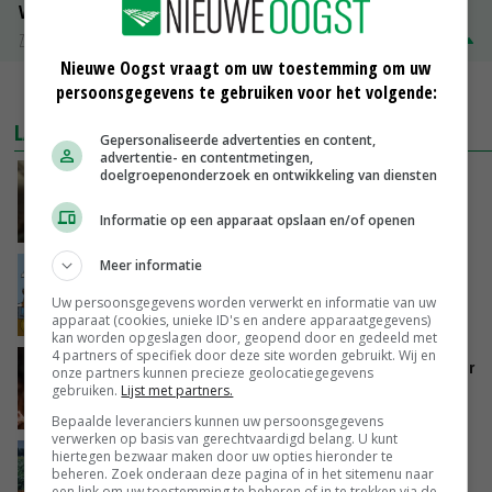
Volle melkpoeder
Zuivel NL
€ 345,00
€ 20,00
Nieuwe Oogst vraagt om uw toestemming om uw
persoonsgegevens te gebruiken voor het volgende:
MEER MARKTPRIJZEN
LAATSTE NIEUWS
Gepersonaliseerde advertenties en content,
advertentie- en contentmetingen,
doelgroepenonderzoek en ontwikkeling van diensten
‘Samenwerking A-ware en Amalthea gaat
zorgen voor meer balans’
Informatie op een apparaat opslaan en/of openen
GISTEREN, 16:01
Meer informatie
Internationale vraag naar geitenzuivel blijft
groot: Nederland in Europese top
Uw persoonsgegevens worden verwerkt en informatie van uw
GISTEREN, 15:33
apparaat (cookies, unieke ID's en andere apparaatgegevens)
kan worden opgeslagen door, geopend door en gedeeld met
4 partners of specifiek door deze site worden gebruikt. Wij en
Vlaamse varkensstapel krimpt, pluimveesector
onze partners kunnen precieze geolocatiegegevens
groeit door schaalvergroting
gebruiken.
Lijst met partners.
GISTEREN, 15:20
Bepaalde leveranciers kunnen uw persoonsgegevens
verwerken op basis van gerechtvaardigd belang. U kunt
hiertegen bezwaar maken door uw opties hieronder te
‘Cijfer jezelf niet weg en doe vooral ook waar
beheren. Zoek onderaan deze pagina of in het sitemenu naar
je gelukkig van wordt’
een link om uw toestemming te beheren of in te trekken via de