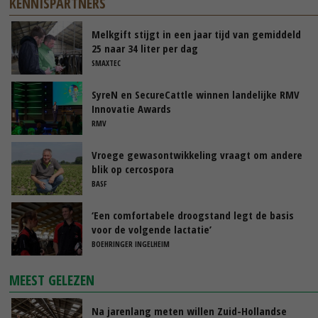
KENNISPARTNERS
Melkgift stijgt in een jaar tijd van gemiddeld
25 naar 34 liter per dag
SMAXTEC
SyreN en SecureCattle winnen landelijke RMV
Innovatie Awards
RMV
Vroege gewasontwikkeling vraagt om andere
blik op cercospora
BASF
‘Een comfortabele droogstand legt de basis
voor de volgende lactatie’
BOEHRINGER INGELHEIM
MEEST GELEZEN
Na jarenlang meten willen Zuid-Hollandse