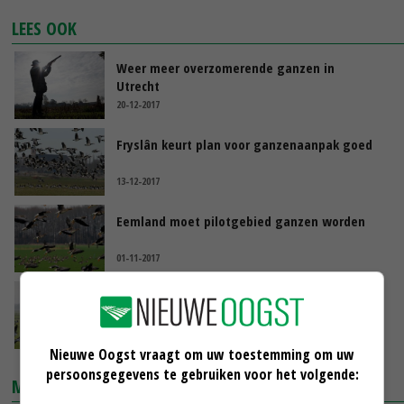
LEES OOK
Weer meer overzomerende ganzen in
Utrecht
20-12-2017
Fryslân keurt plan voor ganzenaanpak goed
13-12-2017
Eemland moet pilotgebied ganzen worden
01-11-2017
Betere Friese ganzenvergoeding in zicht
01-11-2017
Nieuwe Oogst vraagt om uw toestemming om uw
persoonsgegevens te gebruiken voor het volgende:
MARKTPRIJZEN