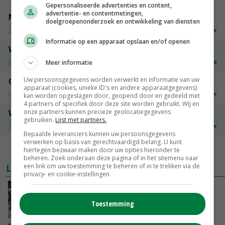
Gepersonaliseerde advertenties en content,
advertentie- en contentmetingen,
Magere melkpoeder
doelgroepenonderzoek en ontwikkeling van diensten
Zuivel NL
€ 269,00
€ 7,00
Informatie op een apparaat opslaan en/of openen
Vleeskuikens 2001-2600 gr
Barneveld
€ 1,09
~
€ 1,11
Meer informatie
Uw persoonsgegevens worden verwerkt en informatie van uw
Gerst
apparaat (cookies, unieke ID's en andere apparaatgegevens)
Groningen
€ 197,00
€ 2,00
kan worden opgeslagen door, geopend door en gedeeld met
4 partners of specifiek door deze site worden gebruikt. Wij en
onze partners kunnen precieze geolocatiegegevens
Volle melkpoeder
gebruiken.
Lijst met partners.
Zuivel NL
€ 345,00
€ 20,00
Bepaalde leveranciers kunnen uw persoonsgegevens
verwerken op basis van gerechtvaardigd belang. U kunt
MEER MARKTPRIJZEN
hiertegen bezwaar maken door uw opties hieronder te
beheren. Zoek onderaan deze pagina of in het sitemenu naar
LAATSTE NIEUWS
een link om uw toestemming te beheren of in te trekken via de
privacy- en cookie-instellingen.
Na jarenlang meten willen Zuid-Hollandse
boeren nu erkenning
Toestemming
VANDAAG, 07:00