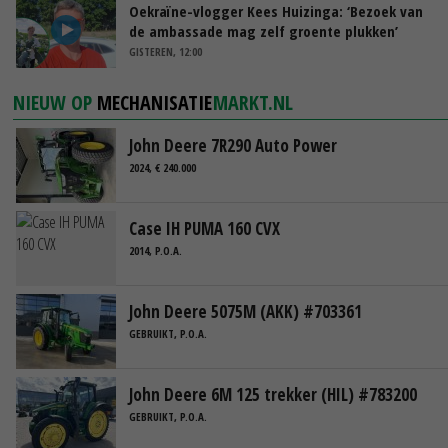
Oekraïne-vlogger Kees Huizinga: ‘Bezoek van
de ambassade mag zelf groente plukken’
GISTEREN, 12:00
NIEUW OP
MECHANISATIE
MARKT.NL
John Deere 7R290 Auto Power
2024, € 240.000
Case IH PUMA 160 CVX
2014, P.O.A.
John Deere 5075M (AKK) #703361
GEBRUIKT, P.O.A.
John Deere 6M 125 trekker (HIL) #783200
GEBRUIKT, P.O.A.