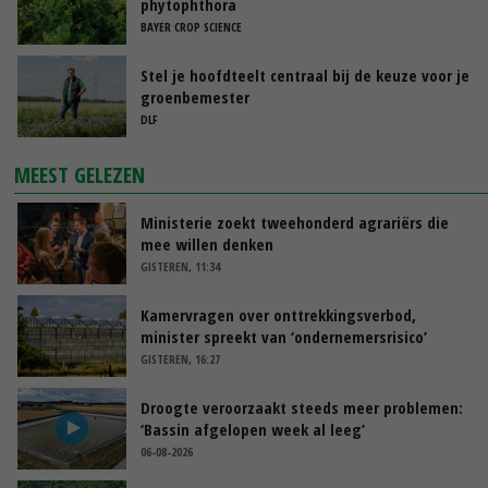
phytophthora
BAYER CROP SCIENCE
Stel je hoofdteelt centraal bij de keuze voor je
groenbemester
DLF
MEEST GELEZEN
Ministerie zoekt tweehonderd agrariërs die
mee willen denken
GISTEREN, 11:34
Kamervragen over onttrekkingsverbod,
minister spreekt van ‘ondernemersrisico’
GISTEREN, 16:27
Droogte veroorzaakt steeds meer problemen:
‘Bassin afgelopen week al leeg’
06-08-2026