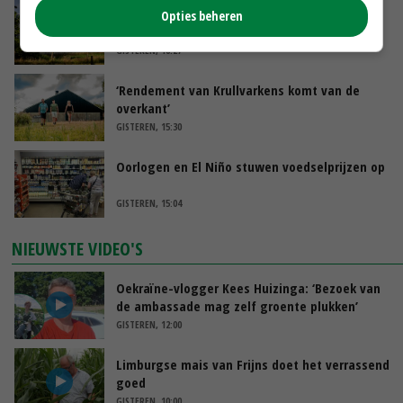
Kamervragen over onttrekkingsverbod,
Opties beheren
minister spreekt van ‘ondernemersrisico’
GISTEREN, 16:27
‘Rendement van Krullvarkens komt van de
overkant’
GISTEREN, 15:30
Oorlogen en El Niño stuwen voedselprijzen op
GISTEREN, 15:04
NIEUWSTE VIDEO'S
Oekraïne-vlogger Kees Huizinga: ‘Bezoek van
de ambassade mag zelf groente plukken’
GISTEREN, 12:00
Limburgse mais van Frijns doet het verrassend
goed
GISTEREN, 10:00