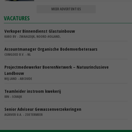
MEER ADVERTENTIES
VACATURES
Verkoper Binnendienst Glastuinbouw
KARO BV - ZWAAGDIJK, NOORD-HOLLAND,
Accountmanager Organische Bodemverbeteraars
COMGOED B.V. - NL
Projectmedewerker BoerenNetwerk – Natuurinclusieve
Landbouw
WIJ.LAND - ABCOUDE
Teamleider instroom kwekerij
IBN - SCHAIJK
Senior Adviseur Gewassenverzekeringen
AGRIVER U.A. - ZOETERMEER