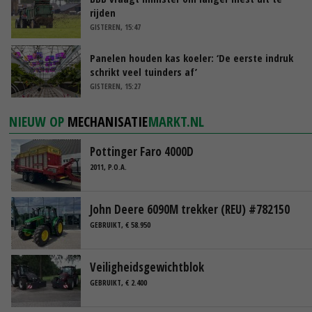
rijden
GISTEREN, 15:47
Panelen houden kas koeler: ‘De eerste indruk
schrikt veel tuinders af’
GISTEREN, 15:27
NIEUW OP
MECHANISATIE
MARKT.NL
Pottinger Faro 4000D
2011, P.O.A.
John Deere 6090M trekker (REU) #782150
GEBRUIKT, € 58.950
Veiligheidsgewichtblok
GEBRUIKT, € 2.400