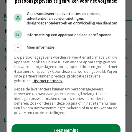
persoonsgegevens te gebruiken voor het volgende:
Gepersonaliseerde advertenties en content,
MARKTPRIJZEN
advertentie- en contentmetingen,
doelgroepenonderzoek en ontwikkeling van diensten
Magere melkpoeder
Informatie op een apparaat opslaan en/of openen
Zuivel NL
€ 269,00
€ 7,00
Meer informatie
Vleeskuikens 2001-2600 gr
Barneveld
€ 1,09
~
€ 1,11
Uw persoonsgegevens worden verwerkt en informatie van uw
apparaat (cookies, unieke ID's en andere apparaatgegevens)
kan worden opgeslagen door, geopend door en gedeeld met
Gerst
4 partners of specifiek door deze site worden gebruikt. Wij en
Groningen
€ 197,00
€ 2,00
onze partners kunnen precieze geolocatiegegevens
gebruiken.
Lijst met partners.
Volle melkpoeder
Bepaalde leveranciers kunnen uw persoonsgegevens
verwerken op basis van gerechtvaardigd belang. U kunt
Zuivel NL
€ 345,00
€ 20,00
hiertegen bezwaar maken door uw opties hieronder te
beheren. Zoek onderaan deze pagina of in het sitemenu naar
een link om uw toestemming te beheren of in te trekken via de
MEER MARKTPRIJZEN
privacy- en cookie-instellingen.
LAATSTE NIEUWS
Toestemming