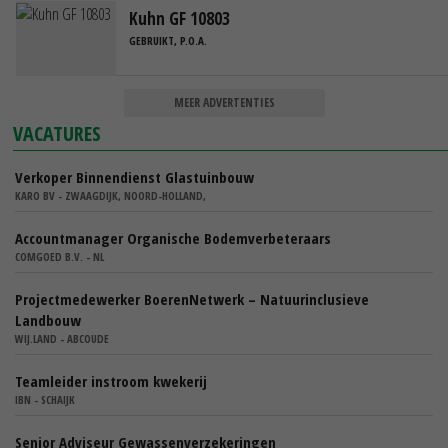
Kuhn GF 10803
GEBRUIKT, P.O.A.
MEER ADVERTENTIES
VACATURES
Verkoper Binnendienst Glastuinbouw
KARO BV - ZWAAGDIJK, NOORD-HOLLAND,
Accountmanager Organische Bodemverbeteraars
COMGOED B.V. - NL
Projectmedewerker BoerenNetwerk – Natuurinclusieve
Landbouw
WIJ.LAND - ABCOUDE
Teamleider instroom kwekerij
IBN - SCHAIJK
Senior Adviseur Gewassenverzekeringen