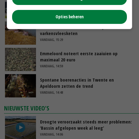
Gemiddelde Europese melkprijs daalt licht in
juni
VANDAAG, 17:04
Opties beheren
Frans onderzoekcentrum bestrijkt hele
varkensvleesketen
VANDAAG, 15:29
Emmeloord noteert eerste zaaiuien op
maximaal 20 euro
VANDAAG, 14:59
Spontane boerenacties in Twente en
Apeldoorn zetten de trend
VANDAAG, 14:48
NIEUWSTE VIDEO'S
Droogte veroorzaakt steeds meer problemen:
‘Bassin afgelopen week al leeg’
VANDAAG, 14:06