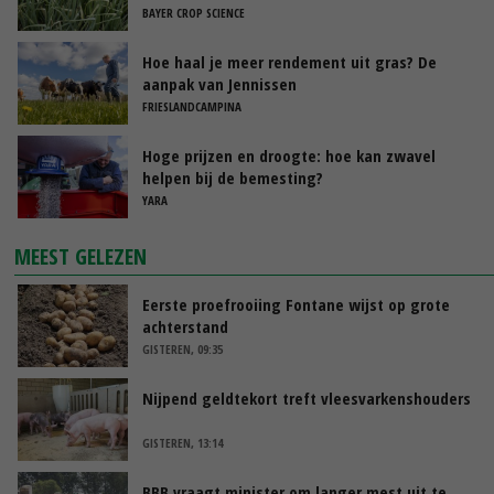
BAYER CROP SCIENCE
Hoe haal je meer rendement uit gras? De
aanpak van Jennissen
FRIESLANDCAMPINA
Hoge prijzen en droogte: hoe kan zwavel
helpen bij de bemesting?
YARA
MEEST GELEZEN
Eerste proefrooiing Fontane wijst op grote
achterstand
GISTEREN, 09:35
Nijpend geldtekort treft vleesvarkenshouders
GISTEREN, 13:14
BBB vraagt minister om langer mest uit te