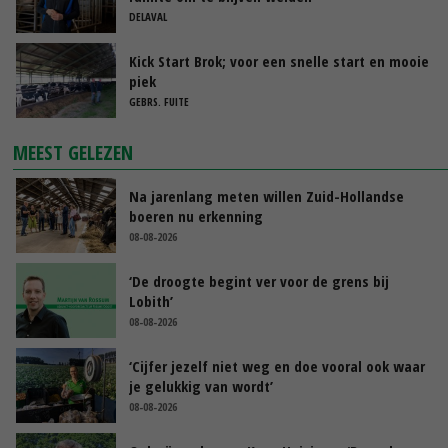
DELAVAL
Kick Start Brok; voor een snelle start en mooie
piek
GEBRS. FUITE
MEEST GELEZEN
Na jarenlang meten willen Zuid-Hollandse
boeren nu erkenning
08-08-2026
‘De droogte begint ver voor de grens bij
Lobith’
08-08-2026
‘Cijfer jezelf niet weg en doe vooral ook waar
je gelukkig van wordt’
08-08-2026