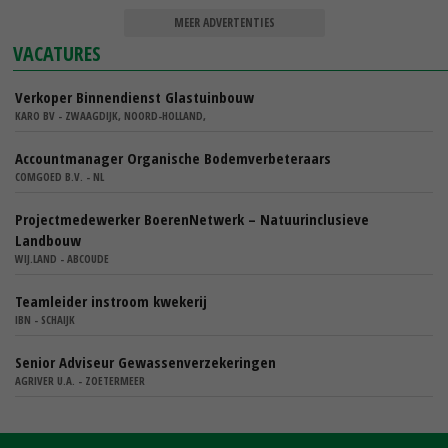
MEER ADVERTENTIES
VACATURES
Verkoper Binnendienst Glastuinbouw
KARO BV - ZWAAGDIJK, NOORD-HOLLAND,
Accountmanager Organische Bodemverbeteraars
COMGOED B.V. - NL
Projectmedewerker BoerenNetwerk – Natuurinclusieve
Landbouw
WIJ.LAND - ABCOUDE
Teamleider instroom kwekerij
IBN - SCHAIJK
Senior Adviseur Gewassenverzekeringen
AGRIVER U.A. - ZOETERMEER