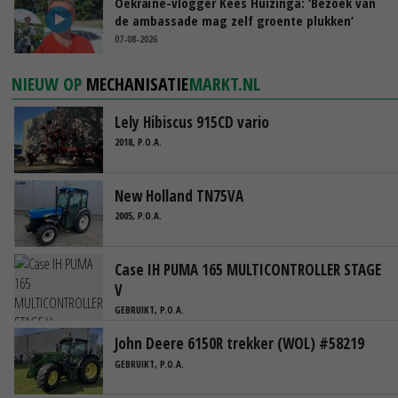
Oekraïne-vlogger Kees Huizinga: ‘Bezoek van
de ambassade mag zelf groente plukken’
07-08-2026
NIEUW OP
MECHANISATIE
MARKT.NL
Lely Hibiscus 915CD vario
2018, P.O.A.
New Holland TN75VA
2005, P.O.A.
Case IH PUMA 165 MULTICONTROLLER STAGE
V
GEBRUIKT, P.O.A.
John Deere 6150R trekker (WOL) #58219
GEBRUIKT, P.O.A.