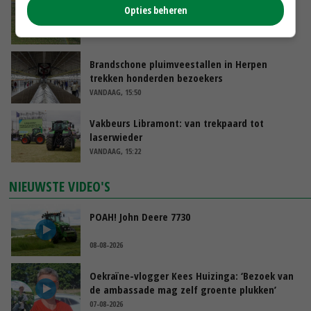
Fritesnotering stijgt door tot maximaal 30
Opties beheren
euro
VANDAAG, 16:39
Brandschone pluimveestallen in Herpen
trekken honderden bezoekers
VANDAAG, 15:50
Vakbeurs Libramont: van trekpaard tot
laserwieder
VANDAAG, 15:22
NIEUWSTE VIDEO'S
POAH! John Deere 7730
08-08-2026
Oekraïne-vlogger Kees Huizinga: ‘Bezoek van
de ambassade mag zelf groente plukken’
07-08-2026