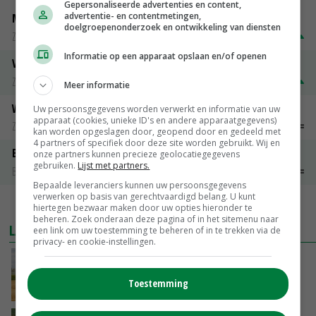
Gepersonaliseerde advertenties en content,
advertentie- en contentmetingen,
Magere melkpoeder
doelgroepenonderzoek en ontwikkeling van diensten
Zuivel weekprijzen
€ 269,00
€ 7,00
Informatie op een apparaat opslaan en/of openen
Volle melkpoeder
Zuivel weekprijzen
€ 345,00
€ 20,00
Meer informatie
Weipoeder
Uw persoonsgegevens worden verwerkt en informatie van uw
apparaat (cookies, unieke ID's en andere apparaatgegevens)
Zuivel weekprijzen
€ 134,00
€ 0,00
kan worden opgeslagen door, geopend door en gedeeld met
4 partners of specifiek door deze site worden gebruikt. Wij en
Boeren Gouda 12 kg
onze partners kunnen precieze geolocatiegegevens
gebruiken.
Lijst met partners.
Boerenkaas
€ 6,05
€ 0,00
Bepaalde leveranciers kunnen uw persoonsgegevens
verwerken op basis van gerechtvaardigd belang. U kunt
MEER MARKTPRIJZEN
hiertegen bezwaar maken door uw opties hieronder te
beheren. Zoek onderaan deze pagina of in het sitemenu naar
LAATSTE NIEUWS
een link om uw toestemming te beheren of in te trekken via de
privacy- en cookie-instellingen.
Onttrekkingsverboden voor grondwater in
Twente, Achterhoek en rand Veluwe
Toestemming
VANDAAG, 17:02