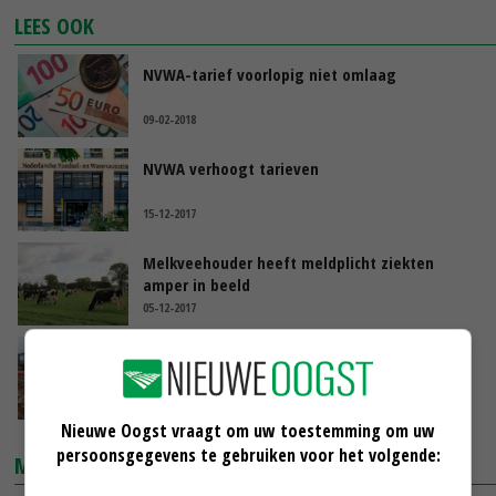
LEES OOK
NVWA-tarief voorlopig niet omlaag
09-02-2018
NVWA verhoogt tarieven
15-12-2017
Melkveehouder heeft meldplicht ziekten
amper in beeld
05-12-2017
NVWA controleert vanggewas via satelliet
22-09-2017
Nieuwe Oogst vraagt om uw toestemming om uw
persoonsgegevens te gebruiken voor het volgende:
MARKTPRIJZEN