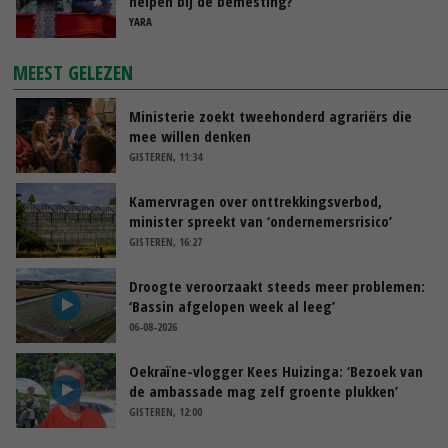
helpen bij de bemesting?
YARA
MEEST GELEZEN
Ministerie zoekt tweehonderd agrariërs die
mee willen denken
GISTEREN, 11:34
Kamervragen over onttrekkingsverbod,
minister spreekt van ‘ondernemersrisico’
GISTEREN, 16:27
Droogte veroorzaakt steeds meer problemen:
‘Bassin afgelopen week al leeg’
06-08-2026
Oekraïne-vlogger Kees Huizinga: ‘Bezoek van
de ambassade mag zelf groente plukken’
GISTEREN, 12:00