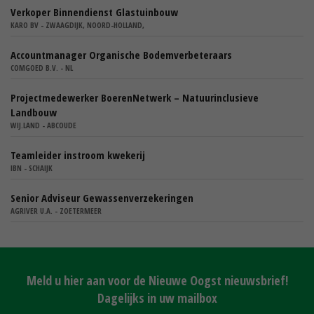
Verkoper Binnendienst Glastuinbouw
KARO BV - ZWAAGDIJK, NOORD-HOLLAND,
Accountmanager Organische Bodemverbeteraars
COMGOED B.V. - NL
Projectmedewerker BoerenNetwerk – Natuurinclusieve
Landbouw
WIJ.LAND - ABCOUDE
Teamleider instroom kwekerij
IBN - SCHAIJK
Senior Adviseur Gewassenverzekeringen
AGRIVER U.A. - ZOETERMEER
Meld u hier aan voor de Nieuwe Oogst nieuwsbrief!
Dagelijks in uw mailbox