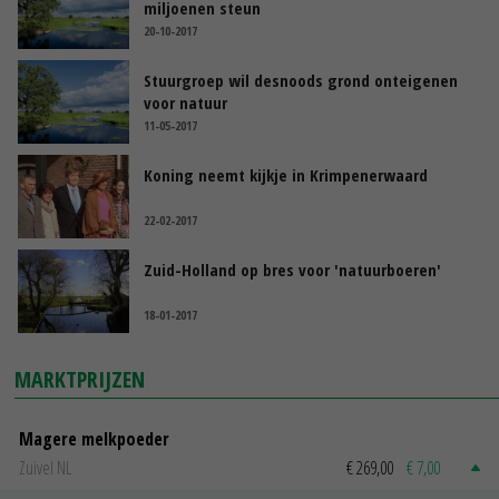
miljoenen steun
20-10-2017
Stuurgroep wil desnoods grond onteigenen
voor natuur
11-05-2017
Koning neemt kijkje in Krimpenerwaard
22-02-2017
Zuid-Holland op bres voor 'natuurboeren'
18-01-2017
MARKTPRIJZEN
Magere melkpoeder
Zuivel NL
€ 269,00
€ 7,00