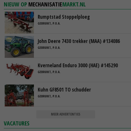
NIEUW OP
MECHANISATIE
MARKT.NL
Rumptstad Stoppelploeg
GEBRUIKT, P.O.A.
John Deere 7430 trekker (MAA) #134086
GEBRUIKT, P.O.A.
Kverneland Enduro 3000 (HAE) #145290
GEBRUIKT, P.O.A.
Kuhn GF8501 TO schudder
GEBRUIKT, P.O.A.
MEER ADVERTENTIES
VACATURES