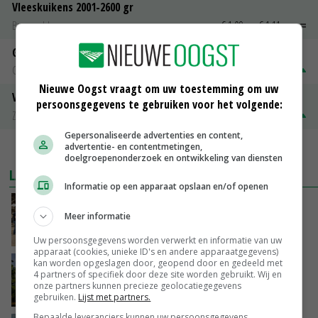
Vleeskuikens 2001-2600 gr
Barneveld
€ 1,09
~
€ 1,11
Gerst
Groningen
€ 197,00
€ 2,00
Nieuwe Oogst vraagt om uw toestemming om uw
Volle melkpoeder
persoonsgegevens te gebruiken voor het volgende:
Zuivel NL
€ 345,00
€ 20,00
Gepersonaliseerde advertenties en content,
advertentie- en contentmetingen,
MEER MARKTPRIJZEN
doelgroepenonderzoek en ontwikkeling van diensten
LAATSTE NIEUWS
Informatie op een apparaat opslaan en/of openen
Na jarenlang meten willen Zuid-Hollandse
Meer informatie
boeren nu erkenning
VANDAAG, 07:00
Uw persoonsgegevens worden verwerkt en informatie van uw
apparaat (cookies, unieke ID's en andere apparaatgegevens)
kan worden opgeslagen door, geopend door en gedeeld met
Kamervragen over onttrekkingsverbod,
4 partners of specifiek door deze site worden gebruikt. Wij en
minister spreekt van ‘ondernemersrisico’
onze partners kunnen precieze geolocatiegegevens
GISTEREN, 16:27
gebruiken.
Lijst met partners.
Bepaalde leveranciers kunnen uw persoonsgegevens