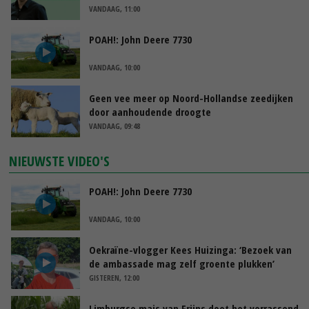
VANDAAG, 11:00
POAH!: John Deere 7730
VANDAAG, 10:00
Geen vee meer op Noord-Hollandse zeedijken
door aanhoudende droogte
VANDAAG, 09:48
NIEUWSTE VIDEO'S
POAH!: John Deere 7730
VANDAAG, 10:00
Oekraïne-vlogger Kees Huizinga: ‘Bezoek van
de ambassade mag zelf groente plukken’
GISTEREN, 12:00
Limburgse mais van Frijns doet het verrassend