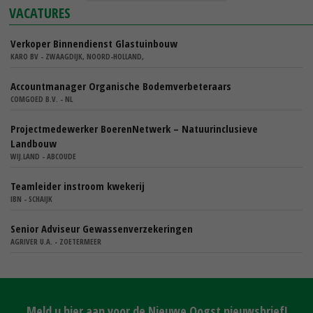
VACATURES
Verkoper Binnendienst Glastuinbouw
KARO BV - ZWAAGDIJK, NOORD-HOLLAND,
Accountmanager Organische Bodemverbeteraars
COMGOED B.V. - NL
Projectmedewerker BoerenNetwerk – Natuurinclusieve
Landbouw
WIJ.LAND - ABCOUDE
Teamleider instroom kwekerij
IBN - SCHAIJK
Senior Adviseur Gewassenverzekeringen
AGRIVER U.A. - ZOETERMEER
Meld u hier aan voor de Nieuwe Oogst nieuwsbrief!