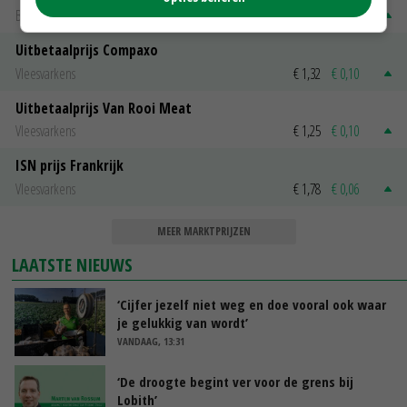
Biggen weekprijzen
€ 26,50
€ 0,50
Uitbetaalprijs Compaxo
Vleesvarkens
€ 1,32
€ 0,10
Uitbetaalprijs Van Rooi Meat
Vleesvarkens
€ 1,25
€ 0,10
ISN prijs Frankrijk
Vleesvarkens
€ 1,78
€ 0,06
MEER MARKTPRIJZEN
LAATSTE NIEUWS
‘Cijfer jezelf niet weg en doe vooral ook waar
je gelukkig van wordt’
VANDAAG, 13:31
‘De droogte begint ver voor de grens bij
Lobith’