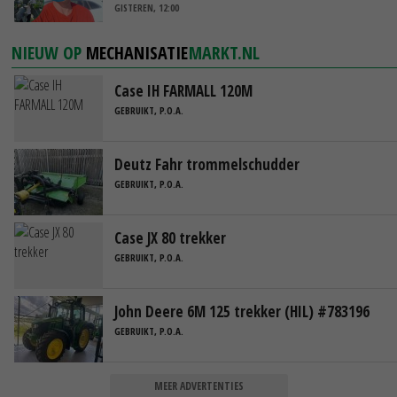
GISTEREN, 12:00
NIEUW OP
MECHANISATIE
MARKT.NL
Case IH FARMALL 120M
GEBRUIKT, P.O.A.
Deutz Fahr trommelschudder
GEBRUIKT, P.O.A.
Case JX 80 trekker
GEBRUIKT, P.O.A.
John Deere 6M 125 trekker (HIL) #783196
GEBRUIKT, P.O.A.
MEER ADVERTENTIES