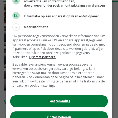
advertentie- en contentmetingen,
doelgroepenonderzoek en ontwikkeling van diensten
Varkensstaartprojecten wachten op
financiering
Informatie op een apparaat opslaan en/of openen
12-01-2018
Meer informatie
Staartbijten ook in Duitsland probleem
Uw persoonsgegevens worden verwerkt en informatie van uw
apparaat (cookies, unieke ID's en andere apparaatgegevens)
23-04-2016
kan worden opgeslagen door, geopend door en gedeeld met
4 partners of specifiek door deze site worden gebruikt. Wij en
onze partners kunnen precieze geolocatiegegevens
Staartbijten ook Duits probleem
gebruiken.
Lijst met partners.
21-04-2016
Bepaalde leveranciers kunnen uw persoonsgegevens
verwerken op basis van gerechtvaardigd belang. U kunt
hiertegen bezwaar maken door uw opties hieronder te
Staartbijten valt nog niet uit te bannen
beheren. Zoek onderaan deze pagina of in het sitemenu naar
een link om uw toestemming te beheren of in te trekken via de
privacy- en cookie-instellingen.
03-03-2016
MARKTPRIJZEN
Toestemming
Uitbetaalprijs DCA BestPigletPrice
Opties beheren