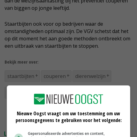
dan de welzijnsaantasting bij het preventief couperen
van biggen op jonge leeftijd.
Staartbijten ook voor op bedrijven waar de
omstandigheden optimaal zijn. De VGV schetst dat het
op dit moment het aan goede methoden ontbreekt om
een uitbraak van staartbijten te stoppen.
Bekijk meer over:
staartbijten
couperen
dierenwelzijn
dierenartsenorganisatie KNMvD
Nieuwe Oogst vraagt om uw toestemming om uw
persoonsgegevens te gebruiken voor het volgende:
LEES OOK
Gepersonaliseerde advertenties en content,