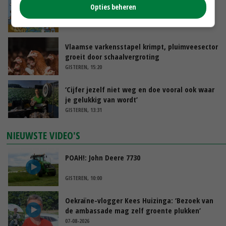
Internationale vraag naar geitenzuivel blijft
Opties beheren
groot: Nederland in Europese top
GISTEREN, 15:33
Vlaamse varkensstapel krimpt, pluimveesector
groeit door schaalvergroting
GISTEREN, 15:20
‘Cijfer jezelf niet weg en doe vooral ook waar
je gelukkig van wordt’
GISTEREN, 13:31
NIEUWSTE VIDEO'S
POAH!: John Deere 7730
GISTEREN, 10:00
Oekraïne-vlogger Kees Huizinga: ‘Bezoek van
de ambassade mag zelf groente plukken’
07-08-2026