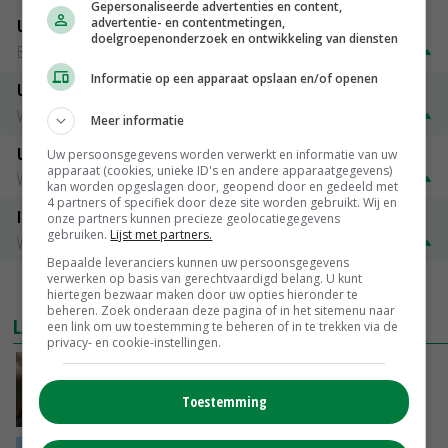
Gepersonaliseerde advertenties en content,
advertentie- en contentmetingen,
Uitbetaalprijs DCA BestPigletPrice
doelgroepenonderzoek en ontwikkeling van diensten
Biggen weekprijzen
€ 26,50
€ 0,50
Informatie op een apparaat opslaan en/of openen
Uitbetaalprijs Compaxo
Vleesvarkens
€ 1,32
€ 0,10
Meer informatie
Uitbetaalprijs Van Rooi Meat
Uw persoonsgegevens worden verwerkt en informatie van uw
apparaat (cookies, unieke ID's en andere apparaatgegevens)
Vleesvarkens
€ 1,25
€ 0,10
kan worden opgeslagen door, geopend door en gedeeld met
4 partners of specifiek door deze site worden gebruikt. Wij en
ISN prijs Frankrijk
onze partners kunnen precieze geolocatiegegevens
gebruiken.
Lijst met partners.
Vleesvarkens
€ 1,78
€ 0,06
Bepaalde leveranciers kunnen uw persoonsgegevens
verwerken op basis van gerechtvaardigd belang. U kunt
MEER MARKTPRIJZEN
hiertegen bezwaar maken door uw opties hieronder te
beheren. Zoek onderaan deze pagina of in het sitemenu naar
LAATSTE NIEUWS
een link om uw toestemming te beheren of in te trekken via de
privacy- en cookie-instellingen.
‘Samenwerking A-ware en Amalthea gaat
zorgen voor meer balans’
Toestemming
GISTEREN, 16:01