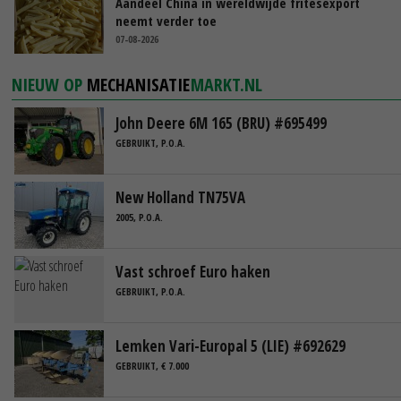
Aandeel China in wereldwijde fritesexport
neemt verder toe
07-08-2026
NIEUW OP
MECHANISATIE
MARKT.NL
John Deere 6M 165 (BRU) #695499
GEBRUIKT, P.O.A.
New Holland TN75VA
2005, P.O.A.
Vast schroef Euro haken
GEBRUIKT, P.O.A.
Lemken Vari-Europal 5 (LIE) #692629
GEBRUIKT, € 7.000