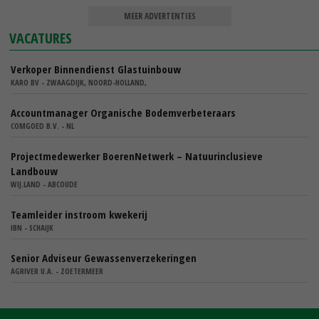
MEER ADVERTENTIES
VACATURES
Verkoper Binnendienst Glastuinbouw
KARO BV - ZWAAGDIJK, NOORD-HOLLAND,
Accountmanager Organische Bodemverbeteraars
COMGOED B.V. - NL
Projectmedewerker BoerenNetwerk – Natuurinclusieve
Landbouw
WIJ.LAND - ABCOUDE
Teamleider instroom kwekerij
IBN - SCHAIJK
Senior Adviseur Gewassenverzekeringen
AGRIVER U.A. - ZOETERMEER