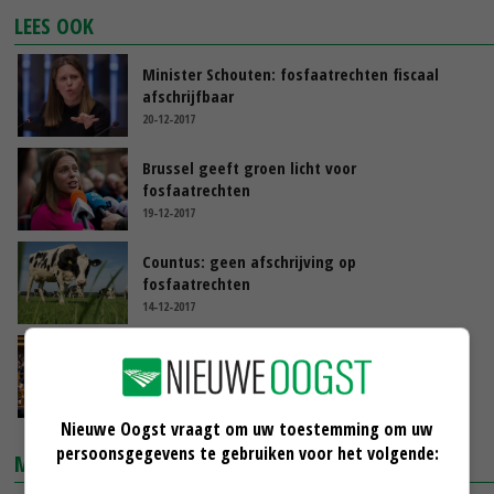
LEES OOK
Minister Schouten: fosfaatrechten fiscaal
afschrijfbaar
20-12-2017
Brussel geeft groen licht voor
fosfaatrechten
19-12-2017
Countus: geen afschrijving op
fosfaatrechten
14-12-2017
Kamer wil respijt voor knelgevallen
13-12-2017
Nieuwe Oogst vraagt om uw toestemming om uw
persoonsgegevens te gebruiken voor het volgende:
MARKTPRIJZEN