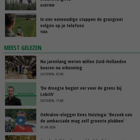
AGRIFIRM
In vier eenvoudige stappen de grasgroei
volgen op je telefoon
YARA
MEEST GELEZEN
Na jarenlang meten willen Zuid-Hollandse
boeren nu erkenning
GISTEREN, 07:00
‘De droogte begint ver voor de grens bij
Lobith’
GISTEREN, 11:00
Oekraïne-vlogger Kees Huizinga: ‘Bezoek van
de ambassade mag zelf groente plukken’
07-08-2026