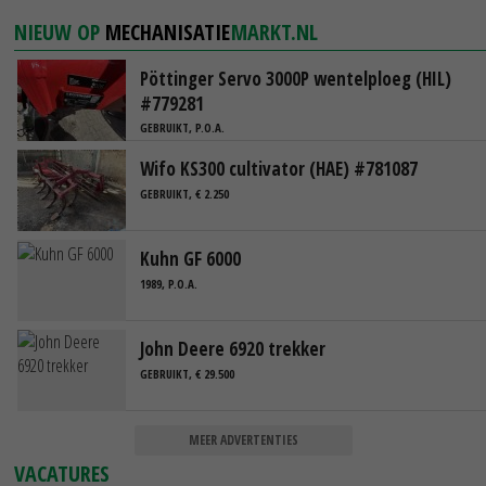
NIEUW OP
MECHANISATIE
MARKT.NL
Pöttinger Servo 3000P wentelploeg (HIL)
#779281
GEBRUIKT, P.O.A.
Wifo KS300 cultivator (HAE) #781087
GEBRUIKT, € 2.250
Kuhn GF 6000
1989, P.O.A.
John Deere 6920 trekker
GEBRUIKT, € 29.500
MEER ADVERTENTIES
VACATURES