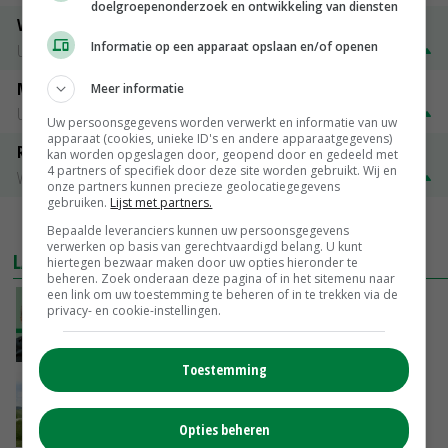
doelgroepenonderzoek en ontwikkeling van diensten
Vrouwelijk worst 1e kwaliteit
Informatie op een apparaat opslaan en/of openen
Utrecht
€ 1,32
€ 0,10
Mannelijk Slachtstieren ( R )
Meer informatie
Utrecht
€ 1,25
€ 0,10
Uw persoonsgegevens worden verwerkt en informatie van uw
apparaat (cookies, unieke ID's en andere apparaatgegevens)
Rosekalveren 8 - 12 maandenk
kan worden opgeslagen door, geopend door en gedeeld met
4 partners of specifiek door deze site worden gebruikt. Wij en
Vleeskalveren Denkavit
€ 1,78
€ 0,06
onze partners kunnen precieze geolocatiegegevens
gebruiken.
Lijst met partners.
MEER MARKTPRIJZEN
Bepaalde leveranciers kunnen uw persoonsgegevens
verwerken op basis van gerechtvaardigd belang. U kunt
LAATSTE NIEUWS
hiertegen bezwaar maken door uw opties hieronder te
beheren. Zoek onderaan deze pagina of in het sitemenu naar
een link om uw toestemming te beheren of in te trekken via de
‘De droogte begint ver voor de grens bij
privacy- en cookie-instellingen.
Lobith’
VANDAAG, 11:00
Toestemming
POAH!: John Deere 7730
Opties beheren
VANDAAG, 10:00