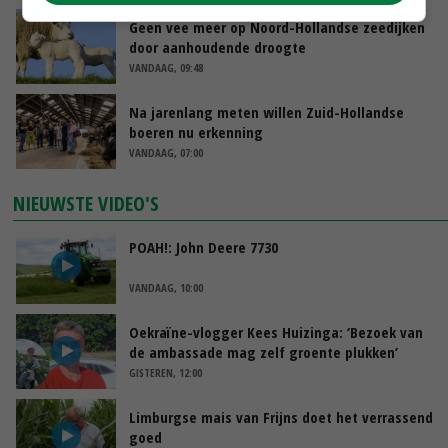
Geen vee meer op Noord-Hollandse zeedijken
door aanhoudende droogte
VANDAAG, 09:48
Na jarenlang meten willen Zuid-Hollandse
boeren nu erkenning
VANDAAG, 07:00
NIEUWSTE VIDEO'S
POAH!: John Deere 7730
VANDAAG, 10:00
Oekraïne-vlogger Kees Huizinga: ‘Bezoek van
de ambassade mag zelf groente plukken’
GISTEREN, 12:00
Limburgse mais van Frijns doet het verrassend
goed