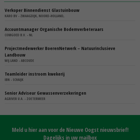
Verkoper Binnendienst Glastuinbouw
KARO BV - ZWAAGDIJK, NOORD-HOLLAND,
Accountmanager Organische Bodemverbeteraars
COMGOED B.V. - NL
Projectmedewerker BoerenNetwerk – Natuurinclusieve
Landbouw
WIJ.LAND - ABCOUDE
Teamleider instroom kwekerij
IBN - SCHAIJK
Senior Adviseur Gewassenverzekeringen
AGRIVER U.A. - ZOETERMEER
Meld u hier aan voor de Nieuwe Oogst nieuwsbrief!
Dagelijks in uw mailbox