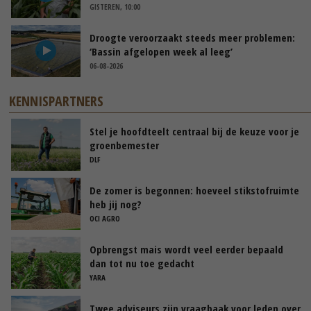
GISTEREN, 10:00
Droogte veroorzaakt steeds meer problemen:
‘Bassin afgelopen week al leeg’
06-08-2026
KENNISPARTNERS
Stel je hoofdteelt centraal bij de keuze voor je
groenbemester
DLF
De zomer is begonnen: hoeveel stikstofruimte
heb jij nog?
OCI AGRO
Opbrengst mais wordt veel eerder bepaald
dan tot nu toe gedacht
YARA
Twee adviseurs zijn vraagbaak voor leden over