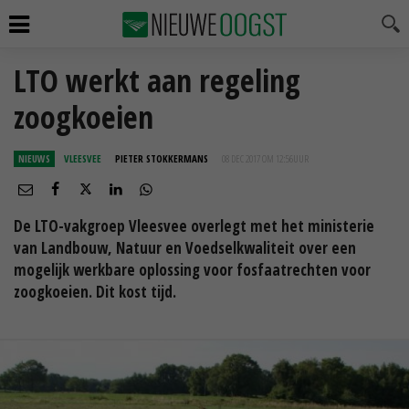
LTO werkt aan regeling
zoogkoeien
NIEUWS
VLEESVEE
PIETER STOKKERMANS
08 DEC 2017 OM 12:56
UUR
De LTO-vakgroep Vleesvee overlegt met het ministerie
van Landbouw, Natuur en Voedselkwaliteit over een
mogelijk werkbare oplossing voor fosfaatrechten voor
zoogkoeien. Dit kost tijd.