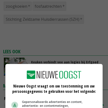
zoogkoeien
fosfaatrechten
Stichting Zeldzame Huisdierrassen (SZH)
LEES OOK
Keuken verbindt vee aan logies bij Erfgoed
Bossem
15-03-2017
MARKTPRIJZEN
Nieuwe Oogst vraagt om uw toestemming om uw
persoonsgegevens te gebruiken voor het volgende:
Mannelijk slachtstieren (O)
Gepersonaliseerde advertenties en content,
Utrecht
€ 26,50
€ 0,50
advertentie- en contentmetingen,