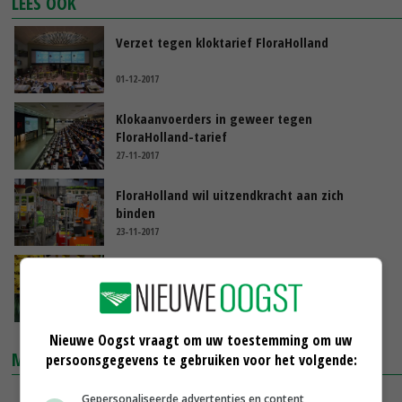
LEES OOK
Verzet tegen kloktarief FloraHolland
01-12-2017
Klokaanvoerders in geweer tegen
FloraHolland-tarief
27-11-2017
FloraHolland wil uitzendkracht aan zich
binden
23-11-2017
Lagere bloemenprijs drukt omzet
FloraHolland
21-11-2017
Nieuwe Oogst vraagt om uw toestemming om uw
MARKTPRIJZEN
persoonsgegevens te gebruiken voor het volgende:
Gepersonaliseerde advertenties en content,