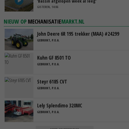
‘Bassin afgelopen week al leeg’
GISTEREN, 14:06
NIEUW OP
MECHANISATIE
MARKT.NL
John Deere 6R 195 trekker (MAA) #24299
GEBRUIKT, P.O.A.
Kuhn GF 8501 TO
GEBRUIKT, P.O.A.
Steyr 6185 CVT
GEBRUIKT, P.O.A.
Lely Splendimo 320MC
GEBRUIKT, P.O.A.