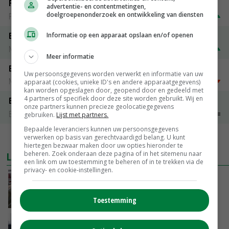
Fritesgeschikt NL Du Be
advertentie- en contentmetingen,
doelgroepenonderzoek en ontwikkeling van diensten
PotatoNL
€ 15,00
~
€ 23,00
Emmeloord Tarwe
Informatie op een apparaat opslaan en/of openen
Noteringen
€ 210,00
~
€ 216,00
Meer informatie
Emmeloord Schaaltjespeen
Uw persoonsgegevens worden verwerkt en informatie van uw
Noteringen
€ 5,00
~
€ 20,00
apparaat (cookies, unieke ID's en andere apparaatgegevens)
kan worden opgeslagen door, geopend door en gedeeld met
4 partners of specifiek door deze site worden gebruikt. Wij en
Bintje A 28/35
onze partners kunnen precieze geolocatiegegevens
Bintje Info
€ 48,00
~
€ 52,00
gebruiken.
Lijst met partners.
Bepaalde leveranciers kunnen uw persoonsgegevens
verwerken op basis van gerechtvaardigd belang. U kunt
MEER MARKTPRIJZEN
hiertegen bezwaar maken door uw opties hieronder te
beheren. Zoek onderaan deze pagina of in het sitemenu naar
LAATSTE NIEUWS
een link om uw toestemming te beheren of in te trekken via de
privacy- en cookie-instellingen.
‘Door hittegolf is aantal terugkomers bij
zeugen verdubbeld’
Toestemming
VANDAAG, 06:19
Gemiddelde Europese melkprijs daalt licht in