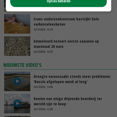
Opties beheren
juni
GISTEREN, 17:04
Frans onderzoekcentrum bestrijkt hele
varkensvleesketen
GISTEREN, 15:29
Emmeloord noteert eerste zaaiuien op
maximaal 20 euro
GISTEREN, 14:59
NIEUWSTE VIDEO'S
Droogte veroorzaakt steeds meer problemen:
‘Bassin afgelopen week al leeg’
GISTEREN, 14:06
Koeien van enige drijvende boerderij ter
wereld zijn te koop
GISTEREN, 12:00