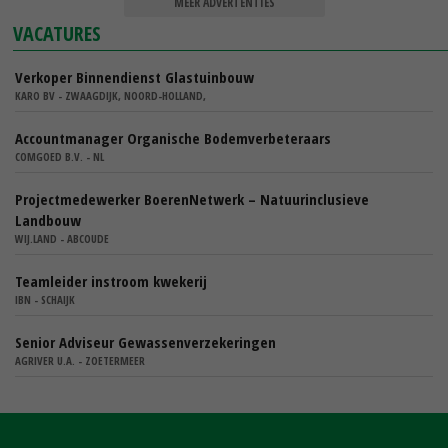
MEER ADVERTENTIES
VACATURES
Verkoper Binnendienst Glastuinbouw
KARO BV - ZWAAGDIJK, NOORD-HOLLAND,
Accountmanager Organische Bodemverbeteraars
COMGOED B.V. - NL
Projectmedewerker BoerenNetwerk – Natuurinclusieve
Landbouw
WIJ.LAND - ABCOUDE
Teamleider instroom kwekerij
IBN - SCHAIJK
Senior Adviseur Gewassenverzekeringen
AGRIVER U.A. - ZOETERMEER