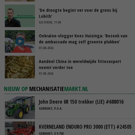
‘De droogte begint ver voor de grens bij
Lobith’
GISTEREN, 11:00
Oekraïne-vlogger Kees Huizinga: ‘Bezoek van
de ambassade mag zelf groente plukken’
07-08-2026
Aandeel China in wereldwijde fritesexport
neemt verder toe
07-08-2026
NIEUW OP
MECHANISATIE
MARKT.NL
John Deere 6R 150 trekker (LIE) #688016
GEBRUIKT, P.O.A.
KVERNELAND ENDURO PRO 3000 (ETT) #24505
GEBRUIKT, € 9.750