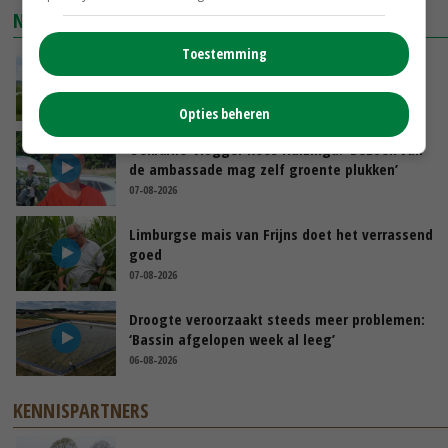
NIEUWSTE VIDEO'S
Toestemming
POAH!: John Deere 7730
GISTEREN, 10:00
Opties beheren
Oekraïne-vlogger Kees Huizinga: ‘Bezoek van
de ambassade mag zelf groente plukken’
07-08-2026
Limburgse mais van Frijns doet het verrassend
goed
07-08-2026
Droogte veroorzaakt steeds meer problemen:
‘Bassin afgelopen week al leeg’
06-08-2026
KENNISPARTNERS