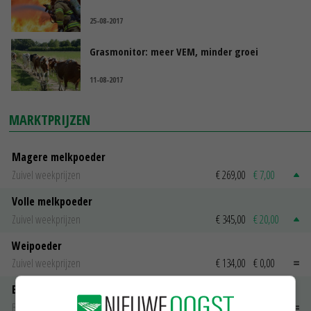
25-08-2017
Grasmonitor: meer VEM, minder groei
11-08-2017
MARKTPRIJZEN
Magere melkpoeder
Zuivel weekprijzen
€ 269,00
€ 7,00
Volle melkpoeder
Zuivel weekprijzen
€ 345,00
€ 20,00
Weipoeder
Zuivel weekprijzen
€ 134,00
€ 0,00
Boeren Gouda 12 kg
Boerenkaas
€ 6,05
€ 0,00