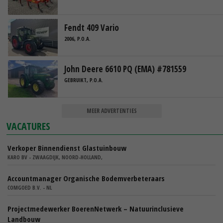
Fendt 409 Vario
2006, P.O.A.
John Deere 6610 PQ (EMA) #781559
GEBRUIKT, P.O.A.
MEER ADVERTENTIES
VACATURES
Verkoper Binnendienst Glastuinbouw
KARO BV - ZWAAGDIJK, NOORD-HOLLAND,
Accountmanager Organische Bodemverbeteraars
COMGOED B.V. - NL
Projectmedewerker BoerenNetwerk – Natuurinclusieve
Landbouw