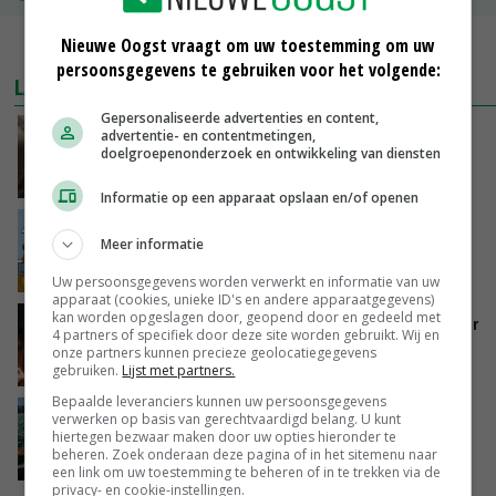
Nieuwe Oogst vraagt om uw toestemming om uw
MEER MARKTPRIJZEN
persoonsgegevens te gebruiken voor het volgende:
LAATSTE NIEUWS
Gepersonaliseerde advertenties en content,
‘Samenwerking A-ware en Amalthea gaat
advertentie- en contentmetingen,
doelgroepenonderzoek en ontwikkeling van diensten
zorgen voor meer balans’
GISTEREN, 16:01
Informatie op een apparaat opslaan en/of openen
Internationale vraag naar geitenzuivel blijft
Meer informatie
groot: Nederland in Europese top
GISTEREN, 15:33
Uw persoonsgegevens worden verwerkt en informatie van uw
apparaat (cookies, unieke ID's en andere apparaatgegevens)
kan worden opgeslagen door, geopend door en gedeeld met
Vlaamse varkensstapel krimpt, pluimveesector
4 partners of specifiek door deze site worden gebruikt. Wij en
groeit door schaalvergroting
onze partners kunnen precieze geolocatiegegevens
GISTEREN, 15:20
gebruiken.
Lijst met partners.
Bepaalde leveranciers kunnen uw persoonsgegevens
‘Cijfer jezelf niet weg en doe vooral ook waar
verwerken op basis van gerechtvaardigd belang. U kunt
hiertegen bezwaar maken door uw opties hieronder te
je gelukkig van wordt’
beheren. Zoek onderaan deze pagina of in het sitemenu naar
GISTEREN, 13:31
een link om uw toestemming te beheren of in te trekken via de
privacy- en cookie-instellingen.