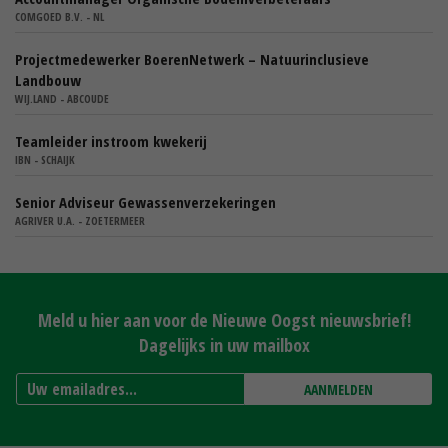
COMGOED B.V. - NL
Projectmedewerker BoerenNetwerk – Natuurinclusieve
Landbouw
WIJ.LAND - ABCOUDE
Teamleider instroom kwekerij
IBN - SCHAIJK
Senior Adviseur Gewassenverzekeringen
AGRIVER U.A. - ZOETERMEER
Meld u hier aan voor de Nieuwe Oogst nieuwsbrief!
Dagelijks in uw mailbox
AANMELDEN