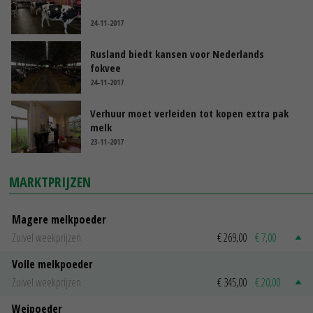
24-11-2017
Rusland biedt kansen voor Nederlands
fokvee
24-11-2017
Verhuur moet verleiden tot kopen extra pak
melk
23-11-2017
MARKTPRIJZEN
Magere melkpoeder
Zuivel weekprijzen
€ 269,00
€ 7,00
Volle melkpoeder
Zuivel weekprijzen
€ 345,00
€ 20,00
Weipoeder