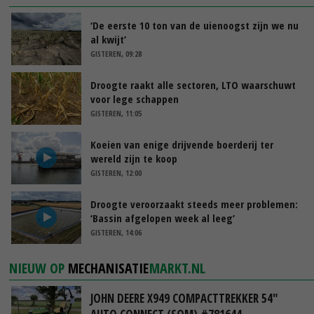
‘De eerste 10 ton van de uienoogst zijn we nu
al kwijt’
GISTEREN, 09:28
Droogte raakt alle sectoren, LTO waarschuwt
voor lege schappen
GISTEREN, 11:05
Koeien van enige drijvende boerderij ter
wereld zijn te koop
GISTEREN, 12:00
Droogte veroorzaakt steeds meer problemen:
‘Bassin afgelopen week al leeg’
GISTEREN, 14:06
NIEUW OP
MECHANISATIE
MARKT.NL
JOHN DEERE X949 COMPACTTREKKER 54"