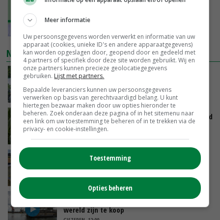
‘Ga uit van eigen kracht en versterk elkaar’
Meer informatie
VANDAAG, 11:01
Uw persoonsgegevens worden verwerkt en informatie van uw
apparaat (cookies, unieke ID's en andere apparaatgegevens)
NIEUWSTE VIDEO'S
kan worden opgeslagen door, geopend door en gedeeld met
4 partners of specifiek door deze site worden gebruikt. Wij en
onze partners kunnen precieze geolocatiegegevens
Oekraïne-vlogger Kees Huizinga: ‘Bezoek van
gebruiken.
Lijst met partners.
de ambassade mag zelf groente plukken’
Bepaalde leveranciers kunnen uw persoonsgegevens
VANDAAG, 12:00
verwerken op basis van gerechtvaardigd belang. U kunt
hiertegen bezwaar maken door uw opties hieronder te
beheren. Zoek onderaan deze pagina of in het sitemenu naar
Limburgse mais van Frijns doet het verrassend
een link om uw toestemming te beheren of in te trekken via de
goed
privacy- en cookie-instellingen.
VANDAAG, 10:00
Droogte veroorzaakt steeds meer problemen:
Toestemming
‘Bassin afgelopen week al leeg’
GISTEREN, 14:06
Opties beheren
Koeien van enige drijvende boerderij ter
wereld zijn te koop
GISTEREN, 12:00