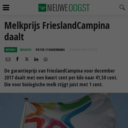
Melkprijs FrieslandCampina
daalt
NIEUWS
MELKVEE
PIETER STOKKERMANS
27 NOV 2017 OM 13:21
UUR
De garantieprijs van FrieslandCampina voor december
2017 daalt met een kwart cent per kilo naar 41,50 cent.
Die voor biologische melk stijgt juist met 1 cent.