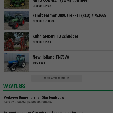
AUTO CONNECT (SOM) #781644
GEBRUIKT, P.O.A.
Fendt Farmer 309C trekker (REU) #782668
GEBRUIKT, € 31.500
Kuhn GF8501 TO schudder
GEBRUIKT, P.O.A.
New Holland TN75VA
2005, P.O.A.
MEER ADVERTENTIES
VACATURES
Verkoper Binnendienst Glastuinbouw
KARO BV - ZWAAGDIJK, NOORD-HOLLAND,
Accountmanager Organische Bodemverbeteraars