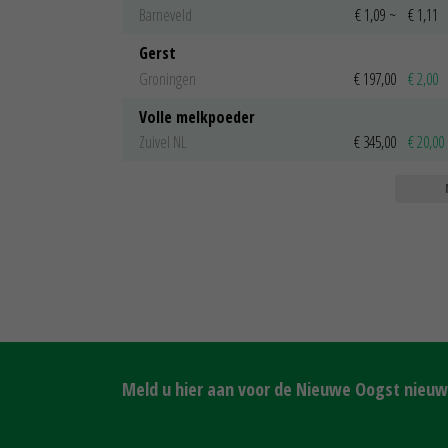
Barneveld
€ 1,09
~
€ 1,11
Gerst
Groningen
€ 197,00
€ 2,00
Volle melkpoeder
Zuivel NL
€ 345,00
€ 20,00
Meld u hier aan voor de Nieuwe Oogst nieuws