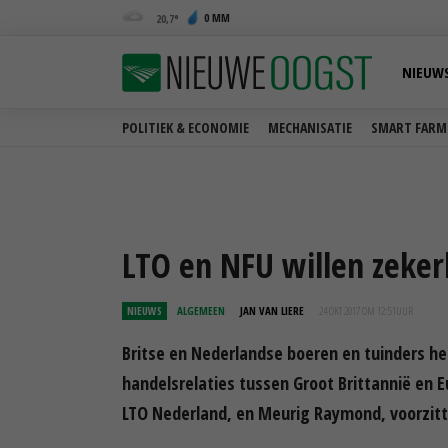
0 MM
20,7
NIEUW
POLITIEK & ECONOMIE
MECHANISATIE
SMART FARM
LTO en NFU willen zeker
NIEUWS
ALGEMEEN
JAN VAN LIERE
24 OKT 2017 OM 12:51
UUR
Britse en Nederlandse boeren en tuinders he
handelsrelaties tussen Groot Brittannië en E
LTO Nederland, en Meurig Raymond, voorzitt