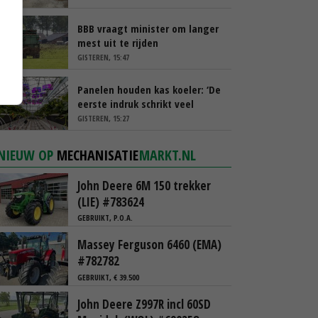
BBB vraagt minister om langer
mest uit te rijden
GISTEREN, 15:47
Panelen houden kas koeler: ‘De
eerste indruk schrikt veel
tuinders af’
GISTEREN, 15:27
NIEUW OP
MECHANISATIE
MARKT.NL
John Deere 6M 150 trekker
(LIE) #783624
GEBRUIKT, P.O.A.
Massey Ferguson 6460 (EMA)
#782782
GEBRUIKT, € 39.500
John Deere Z997R incl 60SD