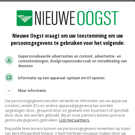
d intensief samengewerkt rond de glyfosaat-discussie in
n de toekomst nodig. Het zorgt voor minder
Nieuwe Oogst vraagt om uw toestemming om uw
elasting van de bodem doordat we minder hoeven te
persoonsgegevens te gebruiken voor het volgende:
Gepersonaliseerde advertenties en content, advertentie- en
contentmetingen, doelgroepenonderzoek en ontwikkeling van
is om glyfosaat niet opnieuw toe te laten in de EU. 'We
diensten
-collega's samenwerken om te zorgen dat de feiten het
Informatie op een apparaat opslaan en/of openen
Meer informatie
Uw persoonsgegevens worden verwerkt en informatie van uw apparaat
(cookies, unieke ID's en andere apparaatgegevens) kan worden
ven van Brussel om oneerlijke handelspraktijken in de
opgeslagen door, geopend door en gedeeld met 4 partners of specifiek
door deze site worden gebruikt. Wij en onze partners kunnen precieze
als LTO zullen deelnemen aan de publieke consultatie
geolocatiegegevens gebruiken.
Lijst met partners.
werp.
Bepaalde leveranciers kunnen uw persoonsgegevens verwerken op basis
van gerechtvaardigd belang. U kunt hiertegen bezwaar maken door uw