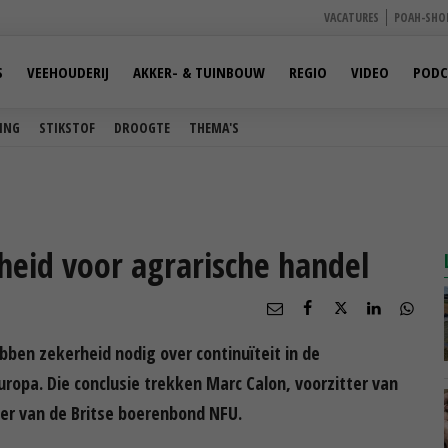
VACATURES
POAH-SHO
S
VEEHOUDERIJ
AKKER- & TUINBOUW
REGIO
VIDEO
PODC
ING
STIKSTOF
DROOGTE
THEMA'S
heid voor agrarische handel
bben zekerheid nodig over continuïteit in de
uropa. Die conclusie trekken Marc Calon, voorzitter van
er van de Britse boerenbond NFU.