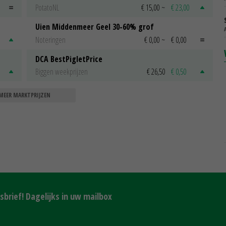
PotatoNL
€ 15,00
~
€ 23,00
Uien Middenmeer Geel 30-60% grof
Noteringen
€ 0,00
~
€ 0,00
DCA BestPigletPrice
Biggen weekprijzen
€ 26,50
€ 0,50
MEER MARKTPRIJZEN
brief! Dagelijks in uw mailbox