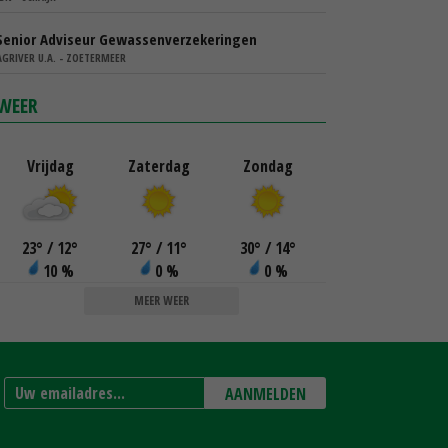
Senior Adviseur Gewassenverzekeringen
AGRIVER U.A. - ZOETERMEER
WEER
Vrijdag
Zaterdag
Zondag
23
°
/ 12
°
27
°
/ 11
°
30
°
/ 14
°
10 %
0 %
0 %
MEER WEER
AANMELDEN