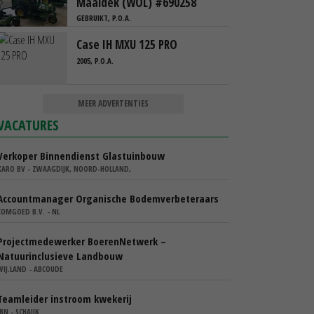
Maaidek (WOL) #690258
GEBRUIKT, P.O.A.
Case IH MXU 125 PRO
2005, P.O.A.
MEER ADVERTENTIES
VACATURES
Verkoper Binnendienst Glastuinbouw
KARO BV - ZWAAGDIJK, NOORD-HOLLAND,
Accountmanager Organische Bodemverbeteraars
COMGOED B.V. - NL
Projectmedewerker BoerenNetwerk –
Natuurinclusieve Landbouw
WIJ.LAND - ABCOUDE
Teamleider instroom kwekerij
IBN - SCHAIJK