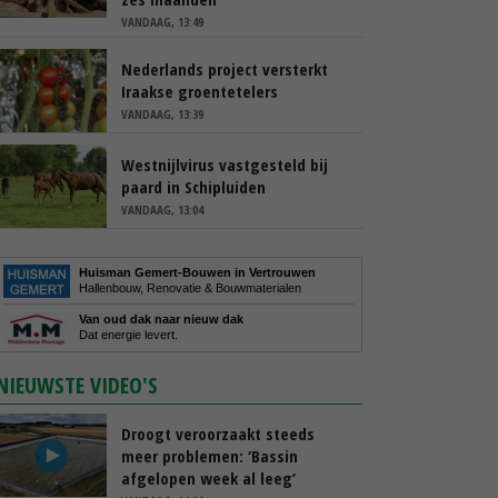
VANDAAG, 13:49
Nederlands project versterkt
Iraakse groentetelers
VANDAAG, 13:39
Westnijlvirus vastgesteld bij
paard in Schipluiden
VANDAAG, 13:04
Huisman Gemert-Bouwen in Vertrouwen
Hallenbouw, Renovatie & Bouwmaterialen
Van oud dak naar nieuw dak
Dat energie levert.
NIEUWSTE VIDEO'S
Droogt veroorzaakt steeds
meer problemen: ‘Bassin
afgelopen week al leeg’