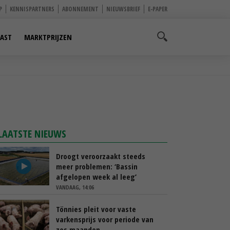
P
KENNISPARTNERS
ABONNEMENT
NIEUWSBRIEF
E-PAPER
AST
MARKTPRIJZEN
LAATSTE NIEUWS
Droogt veroorzaakt steeds
meer problemen: ‘Bassin
afgelopen week al leeg’
VANDAAG, 14:06
Tönnies pleit voor vaste
varkensprijs voor periode van
zes maanden