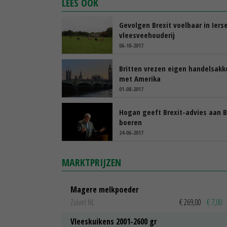
LEES OOK
Gevolgen Brexit voelbaar in Iers
vleesveehouderij
06-10-2017
Britten vrezen eigen handelsakk
met Amerika
01-08-2017
Hogan geeft Brexit-advies aan B
boeren
24-06-2017
MARKTPRIJZEN
Magere melkpoeder
Zuivel NL
€ 269,00
€ 7,00
Vleeskuikens 2001-2600 gr