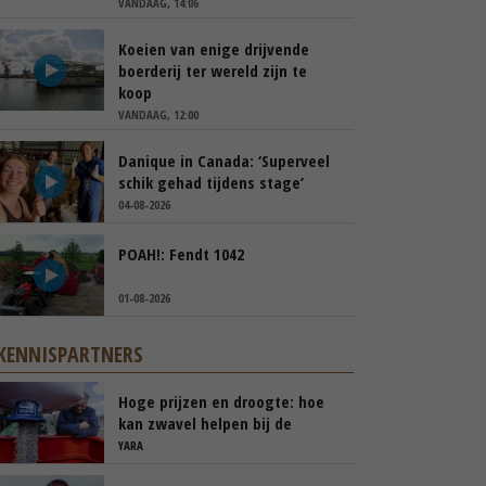
VANDAAG, 14:06
Koeien van enige drijvende
boerderij ter wereld zijn te
koop
VANDAAG, 12:00
Danique in Canada: ‘Superveel
schik gehad tijdens stage’
04-08-2026
POAH!: Fendt 1042
01-08-2026
KENNISPARTNERS
Hoge prijzen en droogte: hoe
kan zwavel helpen bij de
bemesting?
YARA