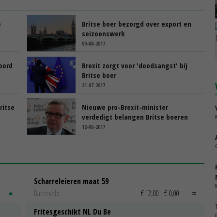
e
Britse boer bezorgd over export en
seizoenswerk
09-08-2017
oord
Brexit zorgt voor 'doodsangst' bij
Britse boer
21-07-2017
ritse
Nieuwe pro-Brexit-minister
verdedigt belangen Britse boeren
12-06-2017
Scharreleieren maat 59
Barneveld
€ 12,00
€ 0,00
Fritesgeschikt NL Du Be