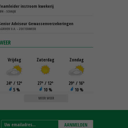
Teamleider instroom kwekerij
IBN - SCHAIJK
Senior Adviseur Gewassenverzekeringen
AGRIVER U.A. - ZOETERMEER
WEER
Vrijdag
Zaterdag
Zondag
24
°
/ 12
°
27
°
/ 12
°
29
°
/ 16
°
5 %
10 %
10 %
MEER WEER
AANMELDEN