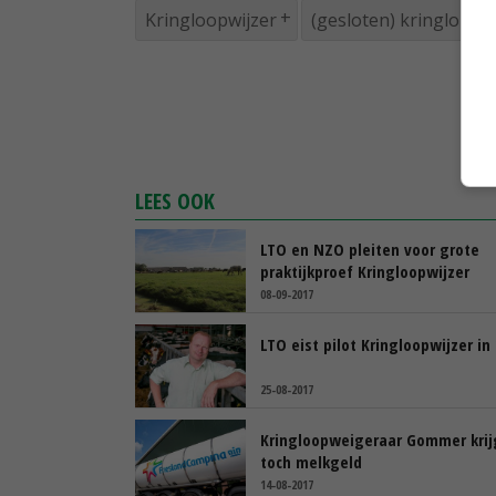
Kringloopwijzer
(gesloten) kringlopen
LEES OOK
LTO en NZO pleiten voor grote
praktijkproef Kringloopwijzer
08-09-2017
LTO eist pilot Kringloopwijzer in
25-08-2017
Kringloopweigeraar Gommer krij
toch melkgeld
14-08-2017