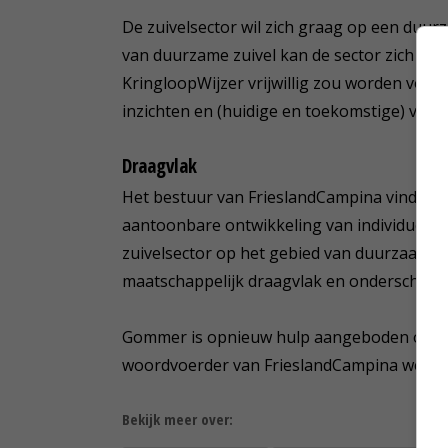
De zuivelsector wil zich graag op een duur
van duurzame zuivel kan de sector zich ond
KringloopWijzer vrijwillig zou worden voo
inzichten en (huidige en toekomstige) voor
Draagvlak
Het bestuur van FrieslandCampina vindt dat
aantoonbare ontwikkeling van individuele 
zuivelsector op het gebied van duurzaamhe
maatschappelijk draagvlak en onderscheid
Gommer is opnieuw hulp aangeboden om de K
woordvoerder van FrieslandCampina weten
Bekijk meer over: