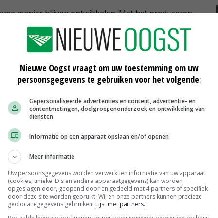
zame manier blijven ontwikkelen. Met het produceren
erscheiden in de markt. Wanneer het invullen van de
r melkveebedrijven zonder mestoverschot, gaan de
delen van de KringloopWijzer verloren.
Nieuwe Oogst vraagt om uw toestemming om uw
persoonsgegevens te gebruiken voor het volgende:
 de KringloopWijzer van belang is voor de verdere
Gepersonaliseerde advertenties en content, advertentie- en
melkveebedrijven, FrieslandCampina en de hele
contentmetingen, doelgroepenonderzoek en ontwikkeling van
diensten
id en dat het daarmee bijdraagt aan behoud van
end vermogen in de markt.
Informatie op een apparaat opslaan en/of openen
Meer informatie
ringloopwijzer alsnog in te vullen, laat een
Uw persoonsgegevens worden verwerkt en informatie van uw apparaat
.
(cookies, unieke ID's en andere apparaatgegevens) kan worden
opgeslagen door, geopend door en gedeeld met 4 partners of specifiek
door deze site worden gebruikt. Wij en onze partners kunnen precieze
geolocatiegegevens gebruiken.
Lijst met partners.
Bepaalde leveranciers kunnen uw persoonsgegevens verwerken op basis