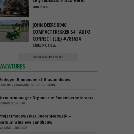
Lely Hibiscus 915CD vario
2018, P.O.A.
JOHN DEERE X940
COMPACTTREKKER 54" AUTO
CONNECT (LIE) #781634
GEBRUIKT, P.O.A.
MEER ADVERTENTIES
VACATURES
Verkoper Binnendienst Glastuinbouw
KARO BV - ZWAAGDIJK, NOORD-HOLLAND,
Accountmanager Organische Bodemverbeteraars
COMGOED B.V. - NL
Projectmedewerker BoerenNetwerk –
Natuurinclusieve Landbouw
WIJ.LAND - ABCOUDE