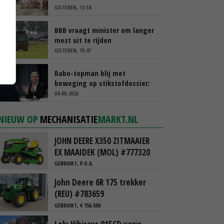
GISTEREN, 13:14
BBB vraagt minister om langer
mest uit te rijden
GISTEREN, 15:47
Rabo-topman blij met
beweging op stikstofdossier:
‘Verdienmodel van boeren blijft
04-08-2026
cruciaal’
NIEUW OP
MECHANISATIE
MARKT.NL
JOHN DEERE X350 ZITMAAIER
EX MAAIDEK (MOL) #777320
GEBRUIKT, P.O.A.
John Deere 6R 175 trekker
(REU) #783659
GEBRUIKT, € 156.500