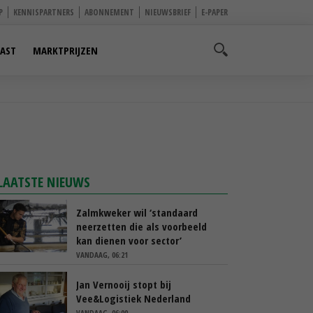
P
KENNISPARTNERS
ABONNEMENT
NIEUWSBRIEF
E-PAPER
AST
MARKTPRIJZEN
LAATSTE NIEUWS
Zalmkweker wil ‘standaard
neerzetten die als voorbeeld
kan dienen voor sector’
VANDAAG, 06:21
Jan Vernooij stopt bij
Vee&Logistiek Nederland
VANDAAG, 06:00