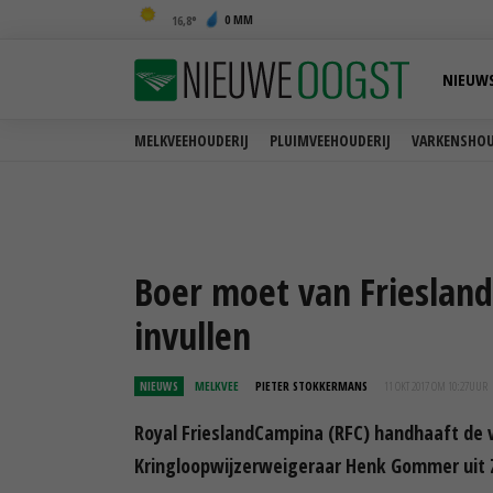
0 MM
16,8
NIEUW
MELKVEEHOUDERIJ
PLUIMVEEHOUDERIJ
VARKENSHOU
Boer moet van Frieslan
invullen
NIEUWS
MELKVEE
PIETER STOKKERMANS
11 OKT 2017 OM 10:27
UUR
Royal FrieslandCampina (RFC) handhaaft de ve
Kringloopwijzerweigeraar Henk Gommer uit 