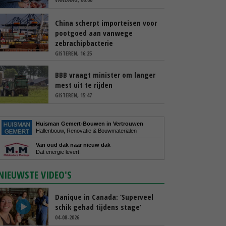
China scherpt importeisen voor
pootgoed aan vanwege
zebrachipbacterie
GISTEREN, 16:25
BBB vraagt minister om langer
mest uit te rijden
GISTEREN, 15:47
Huisman Gemert-Bouwen in Vertrouwen
Hallenbouw, Renovatie & Bouwmaterialen
Van oud dak naar nieuw dak
Dat energie levert.
NIEUWSTE VIDEO'S
Danique in Canada: ‘Superveel
schik gehad tijdens stage’
04-08-2026