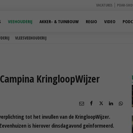
VACATURES
POAH-SHO
S
VEEHOUDERIJ
AKKER- & TUINBOUW
REGIO
VIDEO
PODC
DERIJ
VLEESVEEHOUDERIJ
dCampina KringloopWijzer
rplichting tot het invullen van de KringloopWijzer.
Zevenhuizen is hierover dinsdagavond geïnformeerd.