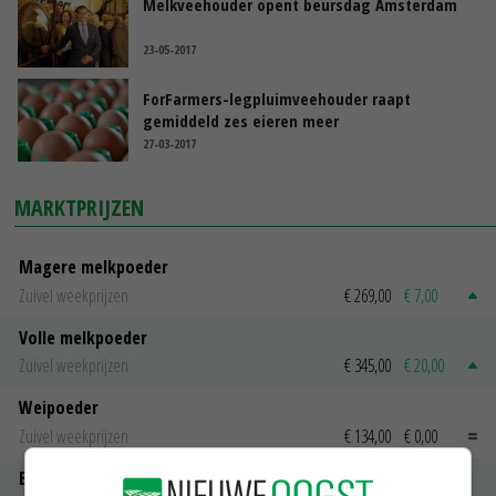
Melkveehouder opent beursdag Amsterdam
23-05-2017
ForFarmers-legpluimveehouder raapt
gemiddeld zes eieren meer
27-03-2017
MARKTPRIJZEN
Magere melkpoeder
Zuivel weekprijzen
€ 269,00
€ 7,00
Volle melkpoeder
Zuivel weekprijzen
€ 345,00
€ 20,00
Weipoeder
Zuivel weekprijzen
€ 134,00
€ 0,00
Boeren Gouda 12 kg