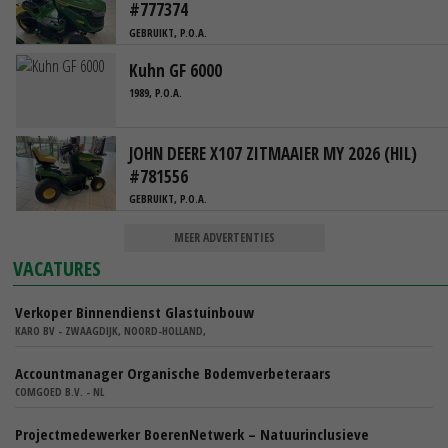
#777374
GEBRUIKT, P.O.A.
Kuhn GF 6000
1989, P.O.A.
JOHN DEERE X107 ZITMAAIER MY 2026 (HIL)
#781556
GEBRUIKT, P.O.A.
MEER ADVERTENTIES
VACATURES
Verkoper Binnendienst Glastuinbouw
KARO BV - ZWAAGDIJK, NOORD-HOLLAND,
Accountmanager Organische Bodemverbeteraars
COMGOED B.V. - NL
Projectmedewerker BoerenNetwerk – Natuurinclusieve