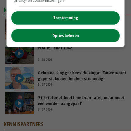
privacy- en cookie-instellingen.
NIEUWSTE VIDEO'S
Toestemming
Danique in Canada: ‘Superveel schik gehad
tijdens stage’
04-08-2026
Opties beheren
POAH!: Fendt 1042
01-08-2026
Oekraïne-vlogger Kees Huizinga: ‘Tarwe wordt
geperst, koeien hebben stro nodig’
31-07-2026
‘Stikstofbrief hoeft niet van tafel, maar moet
wel worden aangepast’
31-07-2026
KENNISPARTNERS