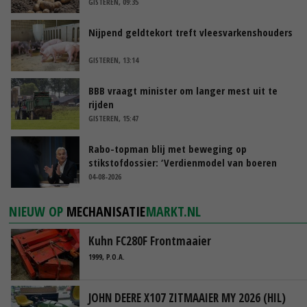
GISTEREN, 09:35
Nijpend geldtekort treft vleesvarkenshouders
GISTEREN, 13:14
BBB vraagt minister om langer mest uit te
rijden
GISTEREN, 15:47
Rabo-topman blij met beweging op
stikstofdossier: ‘Verdienmodel van boeren
blijft cruciaal’
04-08-2026
NIEUW OP
MECHANISATIE
MARKT.NL
Kuhn FC280F Frontmaaier
1999, P.O.A.
JOHN DEERE X107 ZITMAAIER MY 2026 (HIL)