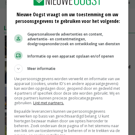
Boerenkaas
€ 6,05
€ 0,00
Nieuwe Oogst vraagt om uw toestemming om uw
MEER MARKTPRIJZEN
persoonsgegevens te gebruiken voor het volgende:
LAATSTE NIEUWS
Gepersonaliseerde advertenties en content,
advertentie- en contentmetingen,
Zalmkweker wil ‘standaard neerzetten die als
doelgroepenonderzoek en ontwikkeling van diensten
voorbeeld kan dienen voor sector’
VANDAAG, 06:21
Informatie op een apparaat opslaan en/of openen
Jan Vernooij stopt bij Vee&Logistiek Nederland
Meer informatie
Uw persoonsgegevens worden verwerkt en informatie van uw
VANDAAG, 06:00
apparaat (cookies, unieke ID's en andere apparaatgegevens)
kan worden opgeslagen door, geopend door en gedeeld met
China scherpt importeisen voor pootgoed aan
4 partners of specifiek door deze site worden gebruikt. Wij en
vanwege zebrachipbacterie
onze partners kunnen precieze geolocatiegegevens
gebruiken.
Lijst met partners.
GISTEREN, 16:25
Bepaalde leveranciers kunnen uw persoonsgegevens
verwerken op basis van gerechtvaardigd belang. U kunt
BBB vraagt minister om langer mest uit te
hiertegen bezwaar maken door uw opties hieronder te
rijden
beheren. Zoek onderaan deze pagina of in het sitemenu naar
GISTEREN, 15:47
een link om uw toestemming te beheren of in te trekken via de