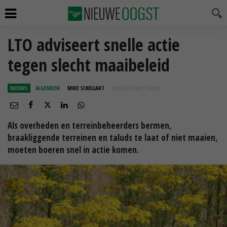
LTO adviseert snelle actie
tegen slecht maaibeleid
NIEUWS
ALGEMEEN
MIKE SCHELLART
03 AUG 2017 OM 11:05
UUR
Als overheden en terreinbeheerders bermen,
braakliggende terreinen en taluds te laat of niet maaien,
moeten boeren snel in actie komen.