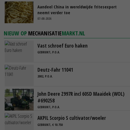
Aandeel China in wereldwijde fritesexport
neemt verder toe
07-08-2026
NIEUW OP
MECHANISATIE
MARKT.NL
Vast schroef Euro haken
GEBRUIKT, P.O.A.
Deutz-Fahr 11041
2002, P.O.A.
John Deere Z997R incl 60SD Maaidek (WOL)
#690258
GEBRUIKT, P.O.A.
AKPIL Scorpio S cultivator/woeler
GEBRUIKT, € 10.750