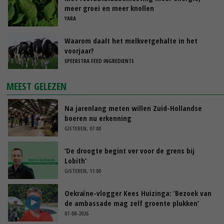
meer groei en meer knollen
YARA
Waarom daalt het melkvetgehalte in het
voorjaar?
SPEERSTRA FEED INGREDIENTS
MEEST GELEZEN
Na jarenlang meten willen Zuid-Hollandse
boeren nu erkenning
GISTEREN, 07:00
‘De droogte begint ver voor de grens bij
Lobith’
GISTEREN, 11:00
Oekraïne-vlogger Kees Huizinga: ‘Bezoek van
de ambassade mag zelf groente plukken’
07-08-2026