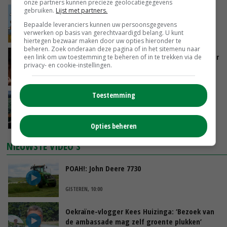
onze partners kunnen precieze geolocatiegegevens
gebruiken.
Lijst met partners.
Internationale vraag naar geitenzuivel blijft
groot: Nederland in Europese top
Bepaalde leveranciers kunnen uw persoonsgegevens
verwerken op basis van gerechtvaardigd belang. U kunt
GISTEREN, 15:33
hiertegen bezwaar maken door uw opties hieronder te
beheren. Zoek onderaan deze pagina of in het sitemenu naar
Vlaamse varkensstapel krimpt, pluimveesector
een link om uw toestemming te beheren of in te trekken via de
privacy- en cookie-instellingen.
groeit door schaalvergroting
GISTEREN, 15:20
Toestemming
‘Cijfer jezelf niet weg en doe vooral ook waar
je gelukkig van wordt’
GISTEREN, 13:31
Opties beheren
NIEUWSTE VIDEO'S
POAH!: John Deere 7730
GISTEREN, 10:00
Oekraïne-vlogger Kees Huizinga: ‘Bezoek van
de ambassade mag zelf groente plukken’