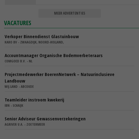
MEER ADVERTENTIES
VACATURES
Verkoper Binnendienst Glastuinbouw
KARO BV - ZWAAGDIJK, NOORD-HOLLAND,
Accountmanager Organische Bodemverbeteraars
COMGOED B.V. - NL
Projectmedewerker BoerenNetwerk – Natuurinclusieve
Landbouw
WIJ.LAND - ABCOUDE
Teamleider instroom kwekerij
IBN - SCHAIJK
Senior Adviseur Gewassenverzekeringen
AGRIVER U.A. - ZOETERMEER