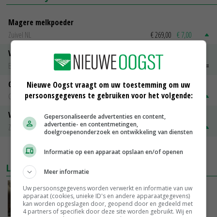
Magere melkpoeder
Zuivel NL
€ 269,00
€ 7,00
Vleeskuikens 2001-2600 gr
Barneveld
€ 1,09
~
€ 1,11
Gerst
Nieuwe Oogst vraagt om uw toestemming om uw
persoonsgegevens te gebruiken voor het volgende:
Groningen
€ 197,00
€ 2,00
Volle melkpoeder
Gepersonaliseerde advertenties en content,
advertentie- en contentmetingen,
Zuivel NL
€ 345,00
€ 20,00
doelgroepenonderzoek en ontwikkeling van diensten
MEER MARKTPRIJZEN
Informatie op een apparaat opslaan en/of openen
LAATSTE NIEUWS
Meer informatie
‘Samenwerking A-ware en Amalthea gaat
Uw persoonsgegevens worden verwerkt en informatie van uw
apparaat (cookies, unieke ID's en andere apparaatgegevens)
zorgen voor meer balans’
kan worden opgeslagen door, geopend door en gedeeld met
GISTEREN, 16:01
4 partners of specifiek door deze site worden gebruikt. Wij en