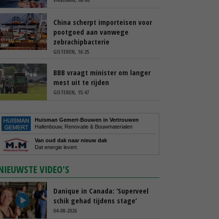
China scherpt importeisen voor
pootgoed aan vanwege
zebrachipbacterie
GISTEREN, 16:25
BBB vraagt minister om langer
mest uit te rijden
GISTEREN, 15:47
Huisman Gemert-Bouwen in Vertrouwen
Hallenbouw, Renovatie & Bouwmaterialen
Van oud dak naar nieuw dak
Dat energie levert.
NIEUWSTE VIDEO'S
Danique in Canada: ‘Superveel
schik gehad tijdens stage’
04-08-2026