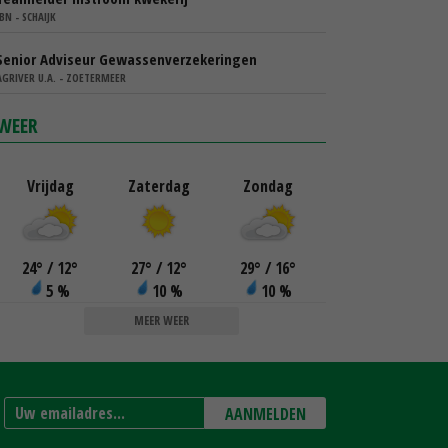
IBN - SCHAIJK
Senior Adviseur Gewassenverzekeringen
AGRIVER U.A. - ZOETERMEER
WEER
Vrijdag
Zaterdag
Zondag
24
°
/ 12
°
27
°
/ 12
°
29
°
/ 16
°
5 %
10 %
10 %
MEER WEER
AANMELDEN