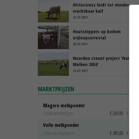
Hittestress leidt tot minder
vruchtbaar kalf
31-07-2017
Houtsnippers op bodem
vrijloopserrestal
25-07-2017
Noorden steunt project 'Natuurli
Melken 2050'
21-07-2017
MARKTPRIJZEN
Magere melkpoeder
Zuivel weekprijzen
€ 269,00
€ 7,00
Volle melkpoeder
Zuivel weekprijzen
€ 345,00
€ 20,00