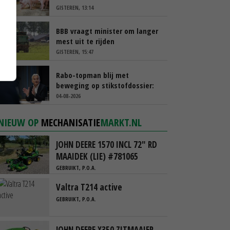
GISTEREN, 13:14
BBB vraagt minister om langer
mest uit te rijden
GISTEREN, 15:47
Rabo-topman blij met
beweging op stikstofdossier:
‘Verdienmodel van boeren blijft
04-08-2026
cruciaal’
NIEUW OP
MECHANISATIE
MARKT.NL
JOHN DEERE 1570 INCL 72" RD
MAAIDEK (LIE) #781065
GEBRUIKT, P.O.A.
Valtra T214 active
GEBRUIKT, P.O.A.
JOHN DEERE X350 ZITMAAIER