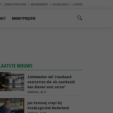
P
KENNISPARTNERS
ABONNEMENT
NIEUWSBRIEF
E-PAPER
AST
MARKTPRIJZEN
LAATSTE NIEUWS
Zalmkweker wil ‘standaard
neerzetten die als voorbeeld
kan dienen voor sector’
VANDAAG, 06:21
Jan Vernooij stopt bij
Vee&Logistiek Nederland
VANDAAG, 06:00