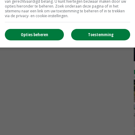
van gerechtvaardigd belang. U kunt hiertegen bezwaar maken door uw
opties hieronder te beheren. Zoek onderaan deze pagina of in het
MEER MARKTPRIJZEN
sitemenu naar een link om uw toestemming te beheren of in te trekken
via de privacy- en cookie-instellingen.
Opties beheren
Toestemming