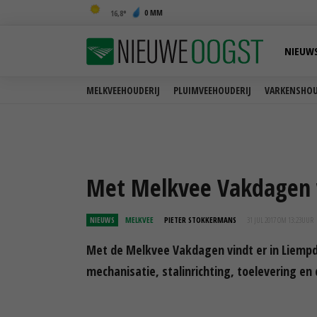
0 MM
16,8
NIEUW
MELKVEEHOUDERIJ
PLUIMVEEHOUDERIJ
VARKENSHOU
Met Melkvee Vakdagen 
NIEUWS
MELKVEE
PIETER STOKKERMANS
31 JUL 2017 OM 13:23
UUR
Met de Melkvee Vakdagen vindt er in Liempd
mechanisatie, stalinrichting, toelevering en 