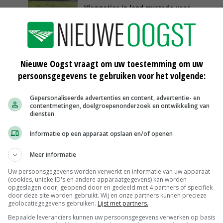
Vlaggetjes in land mysterie voor
Deventer melkveehouder
28-07-2017
Veel VEM en eiwit in voorjaarskuil
Nieuwe Oogst vraagt om uw toestemming om uw
24-07-2017
persoonsgegevens te gebruiken voor het volgende:
jk
Melkveehouderijvoorzitter vraagt
Gepersonaliseerde advertenties en content, advertentie- en
respect voor elkaar
contentmetingen, doelgroepenonderzoek en ontwikkeling van
diensten
14-07-2017
Informatie op een apparaat opslaan en/of openen
Meer informatie
Weipoeder
Uw persoonsgegevens worden verwerkt en informatie van uw apparaat
(cookies, unieke ID's en andere apparaatgegevens) kan worden
Zuivel weekprijzen
€ 134,00
€ 0,00
opgeslagen door, geopend door en gedeeld met 4 partners of specifiek
door deze site worden gebruikt. Wij en onze partners kunnen precieze
Boeren Gouda 12 kg
geolocatiegegevens gebruiken.
Lijst met partners.
Boerenkaas
€ 6,05
€ 0,00
Bepaalde leveranciers kunnen uw persoonsgegevens verwerken op basis