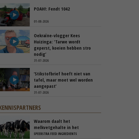
POAH!: Fendt 1042
01-08-2026
Oekraïne-vlogger Kees
Huizinga: ‘Tarwe wordt
geperst, koeien hebben stro
nodig’
31-07-2026
‘Stikstofbrief hoeft niet van
tafel, maar moet wel worden
aangepast’
31-07-2026
KENNISPARTNERS
Waarom daalt het
melkvetgehalte in het
voorjaar?
SPEERSTRA FEED INGREDIENTS