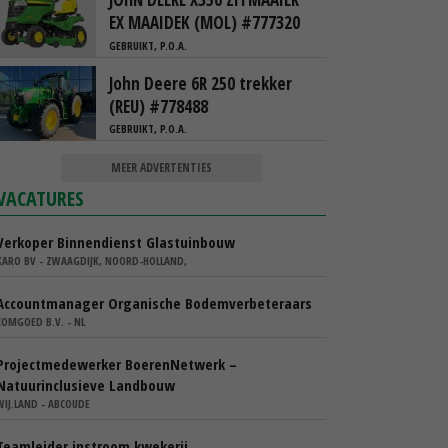
EX MAAIDEK (MOL) #777320
GEBRUIKT, P.O.A.
John Deere 6R 250 trekker
(REU) #778488
GEBRUIKT, P.O.A.
MEER ADVERTENTIES
VACATURES
Verkoper Binnendienst Glastuinbouw
KARO BV - ZWAAGDIJK, NOORD-HOLLAND,
Accountmanager Organische Bodemverbeteraars
COMGOED B.V. - NL
Projectmedewerker BoerenNetwerk –
Natuurinclusieve Landbouw
WIJ.LAND - ABCOUDE
Teamleider instroom kwekerij