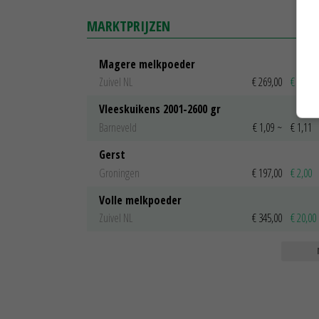
MARKTPRIJZEN
Magere melkpoeder
Zuivel NL
€ 269,00
€ 7,00
Vleeskuikens 2001-2600 gr
Barneveld
€ 1,09
~
€ 1,11
Gerst
Groningen
€ 197,00
€ 2,00
Volle melkpoeder
Zuivel NL
€ 345,00
€ 20,00