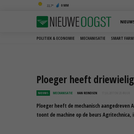
0 MM
22,7
NIEUW
POLITIEK & ECONOMIE
MECHANISATIE
SMART FARM
Ploeger heeft driewielig
NIEUWS
MECHANISATIE
HAN REINDSEN
17 JUL 2017 OM 20:49
UUR
Ploeger heeft de mechanisch aangedreven AT4
toont de machine op de beurs Agritechnica, 