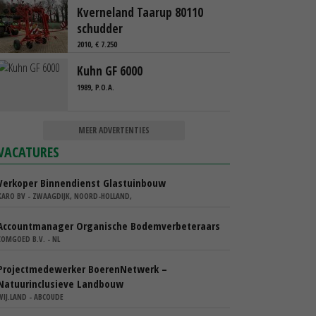
Kverneland Taarup 80110
schudder
2010, € 7.250
Kuhn GF 6000
1989, P.O.A.
MEER ADVERTENTIES
VACATURES
Verkoper Binnendienst Glastuinbouw
KARO BV - ZWAAGDIJK, NOORD-HOLLAND,
Accountmanager Organische Bodemverbeteraars
COMGOED B.V. - NL
Projectmedewerker BoerenNetwerk –
Natuurinclusieve Landbouw
WIJ.LAND - ABCOUDE