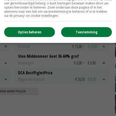
van gerechtvaardigd belang. U kunt hiertegen bezwaar maken door uw
opties hieronder te beheren. Zoek onderaan deze pagina of in het
sitemenu naar een link om uw toestemming te beheren of in te trekken
via de privacy- en cookie-instellingen.
Scharreleieren maat 59
Barneveld
€ 12,00
€ 0,00
Opties beheren
Toestemming
Fritesgeschikt NL Du Be
PotatoNL
€ 15,00
~
€ 23,00
Uien Middenmeer Geel 30-60% grof
Noteringen
€ 0,00
~
€ 0,00
DCA BestPigletPrice
Biggen weekprijzen
€ 26,50
€ 0,50
MEER MARKTPRIJZEN