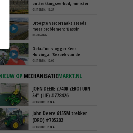
onttrekkingsverbod, minister
spreekt van ‘ondernemersrisico’
GISTEREN, 16:27
Droogte veroorzaakt steeds
meer problemen: ‘Bassin
afgelopen week al leeg’
06-08-2026
Oekraïne-vlogger Kees
Huizinga: ‘Bezoek van de
ambassade mag zelf groente
GISTEREN, 12:00
plukken’
NIEUW OP
MECHANISATIE
MARKT.NL
JOHN DEERE Z740R ZEROTURN
54" (LIE) #778426
GEBRUIKT, P.O.A.
John Deere 6155M trekker
(DRO) #705202
GEBRUIKT, P.O.A.