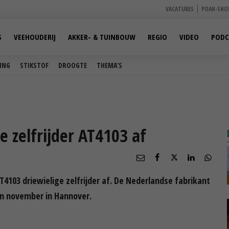
VACATURES
POAH-SHO
S
VEEHOUDERIJ
AKKER- & TUINBOUW
REGIO
VIDEO
PODC
ING
STIKSTOF
DROOGTE
THEMA'S
e zelfrijder AT4103 af
103 driewielige zelfrijder af. De Nederlandse fabrikant
in november in Hannover.