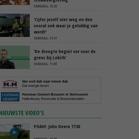
VANDAAG, 15:20
‘Cijfer jezelf niet weg en doe
vooral ook waar je gelukkig van
wordt’
VANDAAG, 13:31
‘De droogte begint ver voor de
grens bij Lobith’
VANDAAG, 11:00
Van oud dak naar nieuw dak
Dat energie levert.
Huisman Gemert-Bouwen in Vertrouwen
Hallenbouw, Renovatie & Bouwmaterialen
NIEUWSTE VIDEO'S
POAH!: John Deere 7730
VANDAAG, 10:00