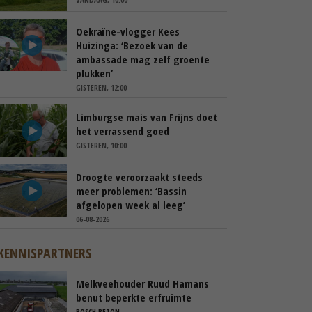
Oekraïne-vlogger Kees
Huizinga: ‘Bezoek van de
ambassade mag zelf groente
plukken’
GISTEREN, 12:00
Limburgse mais van Frijns doet
het verrassend goed
GISTEREN, 10:00
Droogte veroorzaakt steeds
meer problemen: ‘Bassin
afgelopen week al leeg’
06-08-2026
KENNISPARTNERS
Melkveehouder Ruud Hamans
benut beperkte erfruimte
efficiënt met compacte
BOSCH BETON