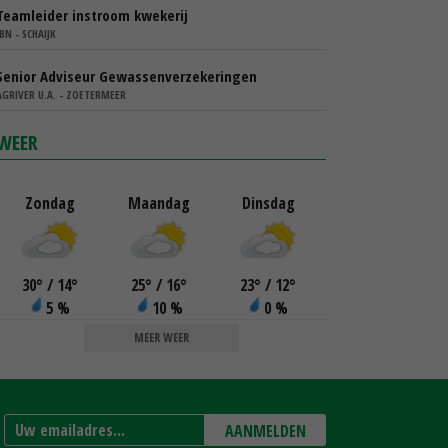
Teamleider instroom kwekerij
IBN - SCHAIJK
Senior Adviseur Gewassenverzekeringen
AGRIVER U.A. - ZOETERMEER
WEER
Zondag
Maandag
Dinsdag
30
°
/ 14
°
25
°
/ 16
°
23
°
/ 12
°
5 %
10 %
0 %
MEER WEER
AANMELDEN