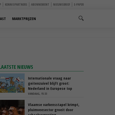
P
KENNISPARTNERS
ABONNEMENT
NIEUWSBRIEF
E-PAPER
AST
MARKTPRIJZEN
LAATSTE NIEUWS
Internationale vraag naar
geitenzuivel blijft groot:
Nederland in Europese top
VANDAAG, 15:33
Vlaamse varkensstapel krimpt,
pluimveesector groeit door
schaalvergroting