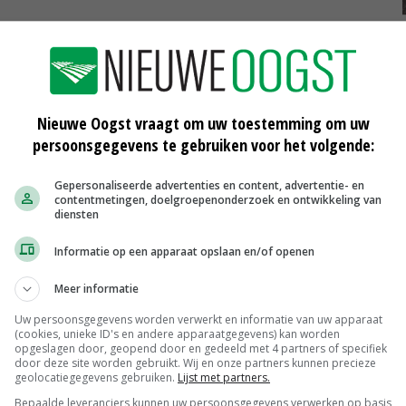
Nieuwe Oogst vraagt om uw toestemming om uw
persoonsgegevens te gebruiken voor het volgende:
Gepersonaliseerde advertenties en content, advertentie- en
BartsParts biedt hulp bij incourante
contentmetingen, doelgroepenonderzoek en ontwikkeling van
onderdelen
diensten
04-07-2017
Informatie op een apparaat opslaan en/of openen
vanaf
RT Respiro bandhark mist nog
breedte
Meer informatie
20-06-2017
Uw persoonsgegevens worden verwerkt en informatie van uw apparaat
(cookies, unieke ID's en andere apparaatgegevens) kan worden
zilië
Landbouwbeurs Ulft vult gat op
opgeslagen door, geopend door en gedeeld met 4 partners of specifiek
door deze site worden gebruikt. Wij en onze partners kunnen precieze
geolocatiegegevens gebruiken.
Lijst met partners.
30-05-2017
Bepaalde leveranciers kunnen uw persoonsgegevens verwerken op basis