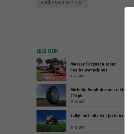
landbouwmachines
LEES OOK
Massey Ferguson toont
hooibouwmachines
05-07-2017
Michelin Roadbib voor trekkers 
200 pk
23-06-2017
Sulky met hulp van Jacto naar Bra
31-05-2017