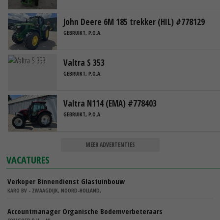
John Deere 6M 185 trekker (HIL) #778129
GEBRUIKT, P.O.A.
Valtra S 353
GEBRUIKT, P.O.A.
Valtra N114 (EMA) #778403
GEBRUIKT, P.O.A.
MEER ADVERTENTIES
VACATURES
Verkoper Binnendienst Glastuinbouw
KARO BV - ZWAAGDIJK, NOORD-HOLLAND,
Accountmanager Organische Bodemverbeteraars