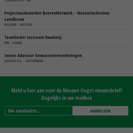
COMGOED B.V. - NL
Projectmedewerker BoerenNetwerk – Natuurinclusieve
Landbouw
WIJ.LAND - ABCOUDE
Teamleider instroom kwekerij
IBN - SCHAIJK
Senior Adviseur Gewassenverzekeringen
AGRIVER U.A. - ZOETERMEER
Meld u hier aan voor de Nieuwe Oogst nieuwsbrief!
Dagelijks in uw mailbox
AANMELDEN