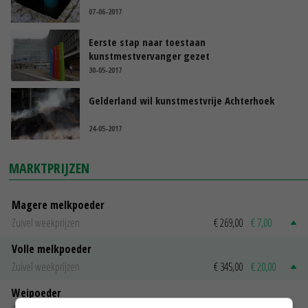
07-06-2017
Eerste stap naar toestaan
kunstmestvervanger gezet
30-05-2017
Gelderland wil kunstmestvrije Achterhoek
24-05-2017
MARKTPRIJZEN
Magere melkpoeder
Zuivel weekprijzen
€ 269,00
€ 7,00
Volle melkpoeder
Zuivel weekprijzen
€ 345,00
€ 20,00
Weipoeder