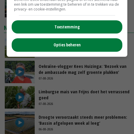
‘Cijfer jezelf niet weg en doe vooral ook waar
een link om uw toestemming te beheren of in te trekken via de
je gelukkig van wordt’
privacy- en cookie-instellingen.
GISTEREN, 13:31
NIEUWSTE VIDEO'S
Toestemming
POAH!: John Deere 7730
Opties beheren
GISTEREN, 10:00
Oekraïne-vlogger Kees Huizinga: ‘Bezoek van
de ambassade mag zelf groente plukken’
07-08-2026
Limburgse mais van Frijns doet het verrassend
goed
07-08-2026
Droogte veroorzaakt steeds meer problemen:
‘Bassin afgelopen week al leeg’
06-08-2026