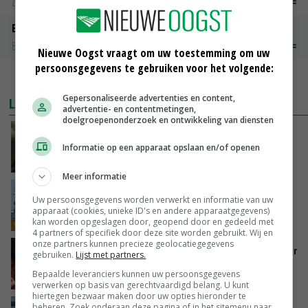
Zuivel weekprijzen
€ 134,00
€ 0,00
Boeren Gouda 12 kg
Boerenkaas
€ 6,05
€ 0,00
Nieuwe Oogst vraagt om uw toestemming om uw
persoonsgegevens te gebruiken voor het volgende:
MEER MARKTPRIJZEN
Gepersonaliseerde advertenties en content,
LAATSTE NIEUWS
advertentie- en contentmetingen,
doelgroepenonderzoek en ontwikkeling van diensten
‘Samenwerking A-ware en Amalthea gaat
zorgen voor meer balans’
Informatie op een apparaat opslaan en/of openen
GISTEREN, 16:01
Meer informatie
Internationale vraag naar geitenzuivel blijft
Uw persoonsgegevens worden verwerkt en informatie van uw
groot: Nederland in Europese top
apparaat (cookies, unieke ID's en andere apparaatgegevens)
GISTEREN, 15:33
kan worden opgeslagen door, geopend door en gedeeld met
4 partners of specifiek door deze site worden gebruikt. Wij en
onze partners kunnen precieze geolocatiegegevens
Vlaamse varkensstapel krimpt, pluimveesector
gebruiken.
Lijst met partners.
groeit door schaalvergroting
Bepaalde leveranciers kunnen uw persoonsgegevens
GISTEREN, 15:20
verwerken op basis van gerechtvaardigd belang. U kunt
hiertegen bezwaar maken door uw opties hieronder te
beheren. Zoek onderaan deze pagina of in het sitemenu naar