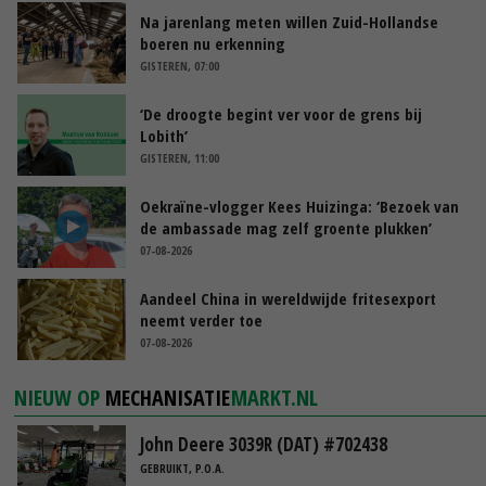
Na jarenlang meten willen Zuid-Hollandse
boeren nu erkenning
GISTEREN, 07:00
‘De droogte begint ver voor de grens bij
Lobith’
GISTEREN, 11:00
Oekraïne-vlogger Kees Huizinga: ‘Bezoek van
de ambassade mag zelf groente plukken’
07-08-2026
Aandeel China in wereldwijde fritesexport
neemt verder toe
07-08-2026
NIEUW OP
MECHANISATIE
MARKT.NL
John Deere 3039R (DAT) #702438
GEBRUIKT, P.O.A.