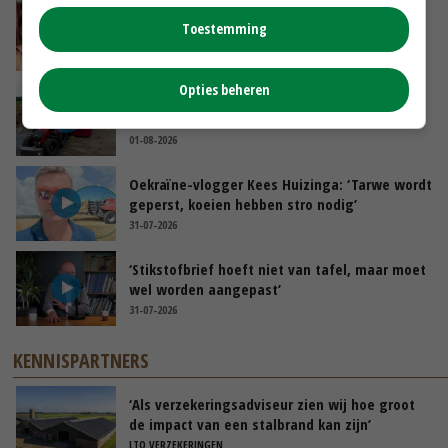
Danique in Canada: ‘Superveel schik gehad
Toestemming
tijdens stage’
04-08-2026
Opties beheren
POAH!: Fendt 1042
01-08-2026
Oekraïne-vlogger Kees Huizinga: ‘Tarwe wordt
geperst, koeien hebben stro nodig’
31-07-2026
‘Stikstofbrief hoeft niet van tafel, maar moet
wel worden aangepast’
31-07-2026
KENNISPARTNERS
‘Als verzekeringsadviseur zien wij hoe groot
de impact van een stalbrand kan zijn’
LTO VERZEKERINGEN