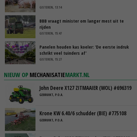
GISTEREN, 13:14
BBB vraagt minister om langer mest uit te
rijden
GISTEREN, 15:47
Panelen houden kas koeler: ‘De eerste indruk
schrikt veel tuinders af’
GISTEREN, 15:27
NIEUW OP
MECHANISATIE
MARKT.NL
John Deere X127 ZITMAAIER (WOL) #696319
GEBRUIKT, P.O.A.
Krone KW 6.40/6 schudder (BIE) #775108
GEBRUIKT, P.O.A.