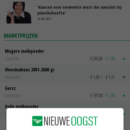
'Kansen voor verwerkte mest die aansluit bij
plantbehoefte'
23-05-2017
MARKTPRIJZEN
Magere melkpoeder
Zuivel NL
€ 269,00
€ 7,00
Vleeskuikens 2001-2600 gr
Barneveld
€ 1,09
~
€ 1,11
Gerst
Groningen
€ 197,00
€ 2,00
Volle melkpoeder
Zuivel NL
€ 345,00
€ 20,00
MEER MARKTPRIJZEN