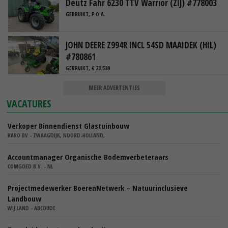
Deutz Fahr 6230 TTV Warrior (ZIJ) #778003
GEBRUIKT, P.O.A.
JOHN DEERE Z994R INCL 54SD MAAIDEK (HIL)
#780861
GEBRUIKT, € 23.539
MEER ADVERTENTIES
VACATURES
Verkoper Binnendienst Glastuinbouw
KARO BV - ZWAAGDIJK, NOORD-HOLLAND,
Accountmanager Organische Bodemverbeteraars
COMGOED B.V. - NL
Projectmedewerker BoerenNetwerk – Natuurinclusieve
Landbouw
WIJ.LAND - ABCOUDE