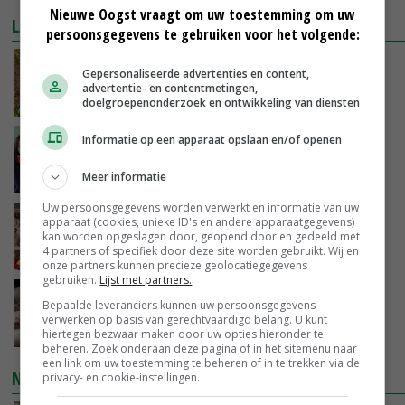
Nieuwe Oogst vraagt om uw toestemming om uw
LAATSTE NIEUWS
persoonsgegevens te gebruiken voor het volgende:
Droogte raakt alle sectoren, LTO waarschuwt
Gepersonaliseerde advertenties en content,
voor lege schappen
advertentie- en contentmetingen,
VANDAAG, 11:05
doelgroepenonderzoek en ontwikkeling van diensten
Informatie op een apparaat opslaan en/of openen
‘Het is letterlijk en figuurlijk een hete zomer’
Meer informatie
VANDAAG, 11:00
Uw persoonsgegevens worden verwerkt en informatie van uw
Argentinië hervat export van pluimveevlees
apparaat (cookies, unieke ID's en andere apparaatgegevens)
naar EU
kan worden opgeslagen door, geopend door en gedeeld met
4 partners of specifiek door deze site worden gebruikt. Wij en
VANDAAG, 10:39
onze partners kunnen precieze geolocatiegegevens
gebruiken.
Lijst met partners.
Plotselinge prijsstijging geeft varkensmarkt
Bepaalde leveranciers kunnen uw persoonsgegevens
nieuw perspectief
verwerken op basis van gerechtvaardigd belang. U kunt
VANDAAG, 10:02
hiertegen bezwaar maken door uw opties hieronder te
beheren. Zoek onderaan deze pagina of in het sitemenu naar
een link om uw toestemming te beheren of in te trekken via de
NIEUWSTE VIDEO'S
privacy- en cookie-instellingen.