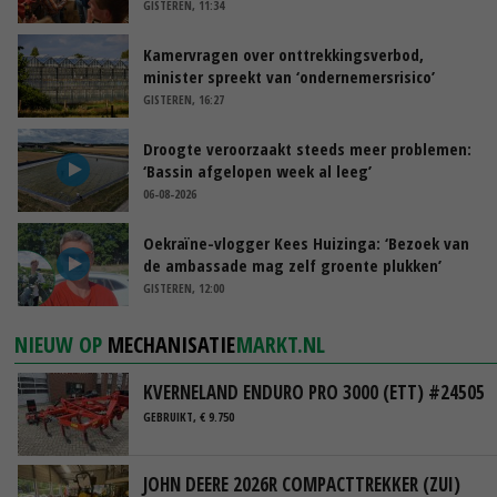
GISTEREN, 11:34
Kamervragen over onttrekkingsverbod,
minister spreekt van ‘ondernemersrisico’
GISTEREN, 16:27
Droogte veroorzaakt steeds meer problemen:
‘Bassin afgelopen week al leeg’
06-08-2026
Oekraïne-vlogger Kees Huizinga: ‘Bezoek van
de ambassade mag zelf groente plukken’
GISTEREN, 12:00
NIEUW OP
MECHANISATIE
MARKT.NL
KVERNELAND ENDURO PRO 3000 (ETT) #24505
GEBRUIKT, € 9.750
JOHN DEERE 2026R COMPACTTREKKER (ZUI)