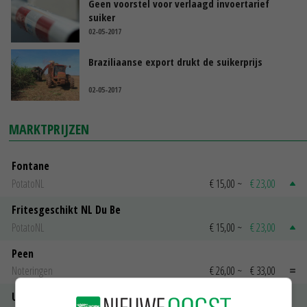
Geen voorstel voor verlaagd invoertarief
suiker
02-05-2017
Braziliaanse export drukt de suikerprijs
02-05-2017
MARKTPRIJZEN
Fontane
PotatoNL
€ 15,00
~
€ 23,00
Fritesgeschikt NL Du Be
PotatoNL
€ 15,00
~
€ 23,00
Peen
Noteringen
€ 26,00
~
€ 33,00
Uien Middenmeer Geel 30-60% grof