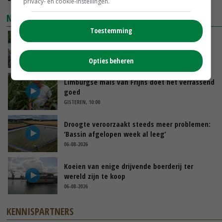
privacy- en cookie-instellingen.
NIEUWSTE VIDEO'S
Toestemming
Oekraïne-vlogger Kees Huizinga: ‘Bezoek van
de ambassade mag zelf groente plukken’
Opties beheren
GISTEREN, 12:00
Limburgse mais van Frijns doet het verrassend
goed
GISTEREN, 10:00
Droogte veroorzaakt steeds meer problemen:
‘Bassin afgelopen week al leeg’
06-08-2026
Koeien van enige drijvende boerderij ter
wereld zijn te koop
06-08-2026
KENNISPARTNERS