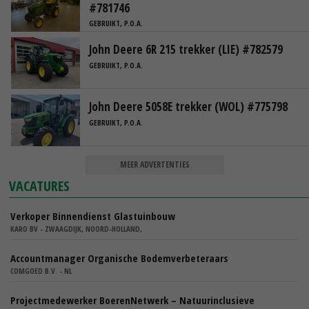
#781746
GEBRUIKT, P.O.A.
John Deere 6R 215 trekker (LIE) #782579
GEBRUIKT, P.O.A.
John Deere 5058E trekker (WOL) #775798
GEBRUIKT, P.O.A.
MEER ADVERTENTIES
VACATURES
Verkoper Binnendienst Glastuinbouw
KARO BV - ZWAAGDIJK, NOORD-HOLLAND,
Accountmanager Organische Bodemverbeteraars
COMGOED B.V. - NL
Projectmedewerker BoerenNetwerk – Natuurinclusieve