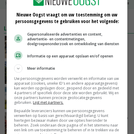
Noteringen
€ 0,00
~
€ 0,00
Nieuwe Oogst vraagt om uw toestemming om uw
MEER MARKTPRIJZEN
persoonsgegevens te gebruiken voor het volgende:
LAATSTE NIEUWS
Gepersonaliseerde advertenties en content,
advertentie- en contentmetingen,
Na jarenlang meten willen Zuid-Hollandse
doelgroepenonderzoek en ontwikkeling van diensten
boeren nu erkenning
VANDAAG, 07:00
Informatie op een apparaat opslaan en/of openen
Kamervragen over onttrekkingsverbod,
Meer informatie
minister spreekt van ‘ondernemersrisico’
Uw persoonsgegevens worden verwerkt en informatie van uw
GISTEREN, 16:27
apparaat (cookies, unieke ID's en andere apparaatgegevens)
kan worden opgeslagen door, geopend door en gedeeld met
‘Rendement van Krullvarkens komt van de
4 partners of specifiek door deze site worden gebruikt. Wij en
overkant’
onze partners kunnen precieze geolocatiegegevens
gebruiken.
Lijst met partners.
GISTEREN, 15:30
Bepaalde leveranciers kunnen uw persoonsgegevens
verwerken op basis van gerechtvaardigd belang. U kunt
Oorlogen en El Niño stuwen voedselprijzen op
hiertegen bezwaar maken door uw opties hieronder te
beheren. Zoek onderaan deze pagina of in het sitemenu naar
GISTEREN, 15:04
een link om uw toestemming te beheren of in te trekken via de