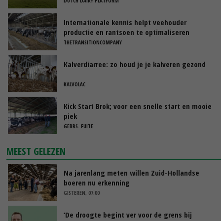
DUTCH DAIRY PLATFORM
Internationale kennis helpt veehouder
productie en rantsoen te optimaliseren
THETRANSITIONCOMPANY
Kalverdiarree: zo houd je je kalveren gezond
KALVOLAC
Kick Start Brok; voor een snelle start en mooie
piek
GEBRS. FUITE
MEEST GELEZEN
Na jarenlang meten willen Zuid-Hollandse
boeren nu erkenning
GISTEREN, 07:00
‘De droogte begint ver voor de grens bij