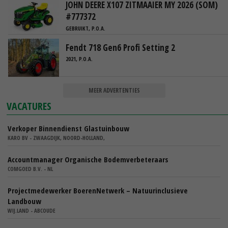
JOHN DEERE X107 ZITMAAIER MY 2026 (SOM)
#777372
GEBRUIKT, P.O.A.
Fendt 718 Gen6 Profi Setting 2
2021, P.O.A.
MEER ADVERTENTIES
VACATURES
Verkoper Binnendienst Glastuinbouw
KARO BV - ZWAAGDIJK, NOORD-HOLLAND,
Accountmanager Organische Bodemverbeteraars
COMGOED B.V. - NL
Projectmedewerker BoerenNetwerk – Natuurinclusieve
Landbouw
WIJ.LAND - ABCOUDE