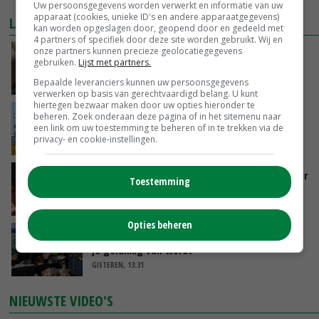
Uw persoonsgegevens worden verwerkt en informatie van uw
apparaat (cookies, unieke ID's en andere apparaatgegevens)
LAATSTE NIEUWS
kan worden opgeslagen door, geopend door en gedeeld met
4 partners of specifiek door deze site worden gebruikt. Wij en
onze partners kunnen precieze geolocatiegegevens
‘Samenwerking A-ware en Amalthea gaat
gebruiken.
Lijst met partners.
zorgen voor meer balans’
Bepaalde leveranciers kunnen uw persoonsgegevens
GISTEREN, 16:01
verwerken op basis van gerechtvaardigd belang. U kunt
hiertegen bezwaar maken door uw opties hieronder te
Internationale vraag naar geitenzuivel blijft
beheren. Zoek onderaan deze pagina of in het sitemenu naar
groot: Nederland in Europese top
een link om uw toestemming te beheren of in te trekken via de
privacy- en cookie-instellingen.
GISTEREN, 15:33
Vlaamse varkensstapel krimpt, pluimveesector
Toestemming
groeit door schaalvergroting
GISTEREN, 15:20
Opties beheren
‘Cijfer jezelf niet weg en doe vooral ook waar
je gelukkig van wordt’
GISTEREN, 13:31
NIEUWSTE VIDEO'S