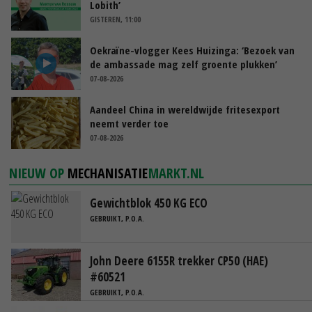
Lobith’
GISTEREN, 11:00
Oekraïne-vlogger Kees Huizinga: ‘Bezoek van
de ambassade mag zelf groente plukken’
07-08-2026
Aandeel China in wereldwijde fritesexport
neemt verder toe
07-08-2026
NIEUW OP
MECHANISATIE
MARKT.NL
Gewichtblok 450 KG ECO
GEBRUIKT, P.O.A.
John Deere 6155R trekker CP50 (HAE)
#60521
GEBRUIKT, P.O.A.