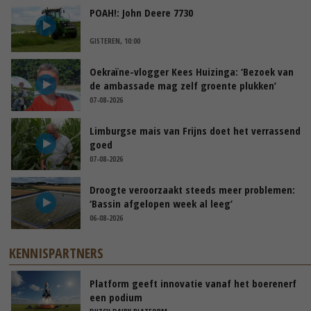
POAH!: John Deere 7730
GISTEREN, 10:00
Oekraïne-vlogger Kees Huizinga: ‘Bezoek van
de ambassade mag zelf groente plukken’
07-08-2026
Limburgse mais van Frijns doet het verrassend
goed
07-08-2026
Droogte veroorzaakt steeds meer problemen:
‘Bassin afgelopen week al leeg’
06-08-2026
KENNISPARTNERS
Platform geeft innovatie vanaf het boerenerf
een podium