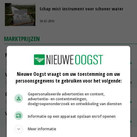
Schap mist instrument voor schoner water
18-07-2016
MARKTPRIJZEN
Magere melkpoeder
Zuivel NL
€ 269,00
€ 7,00
Nieuwe Oogst vraagt om uw toestemming om uw
Vleeskuikens 2001-2600 gr
persoonsgegevens te gebruiken voor het volgende:
Barneveld
€ 1,09
~
€ 1,11
Gerst
Gepersonaliseerde advertenties en content,
advertentie- en contentmetingen,
Groningen
€ 197,00
€ 2,00
doelgroepenonderzoek en ontwikkeling van diensten
Volle melkpoeder
Informatie op een apparaat opslaan en/of openen
Zuivel NL
€ 345,00
€ 20,00
Meer informatie
MEER MARKTPRIJZEN