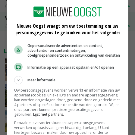
Groningen
€ 197,00
€ 2,00
Volle melkpoeder
Zuivel NL
€ 345,00
€ 20,00
Nieuwe Oogst vraagt om uw toestemming om uw
persoonsgegevens te gebruiken voor het volgende:
MEER MARKTPRIJZEN
Gepersonaliseerde advertenties en content,
LAATSTE NIEUWS
advertentie- en contentmetingen,
doelgroepenonderzoek en ontwikkeling van diensten
Na jarenlang meten willen Zuid-Hollandse
Informatie op een apparaat opslaan en/of openen
boeren nu erkenning
VANDAAG, 07:00
Meer informatie
Kamervragen over onttrekkingsverbod,
Uw persoonsgegevens worden verwerkt en informatie van uw
apparaat (cookies, unieke ID's en andere apparaatgegevens)
minister spreekt van ‘ondernemersrisico’
kan worden opgeslagen door, geopend door en gedeeld met
GISTEREN, 16:27
4 partners of specifiek door deze site worden gebruikt. Wij en
onze partners kunnen precieze geolocatiegegevens
gebruiken.
Lijst met partners.
‘Rendement van Krullvarkens komt van de
overkant’
Bepaalde leveranciers kunnen uw persoonsgegevens
verwerken op basis van gerechtvaardigd belang. U kunt
GISTEREN, 15:30
hiertegen bezwaar maken door uw opties hieronder te