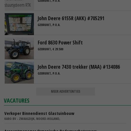
GEBRUIKT, P.O.A.
John Deere 6155R (AKK) #705291
GEBRUIKT, P.O.A.
Ford 8630 Power Shift
GEBRUIKT, € 29.500
John Deere 7430 trekker (MAA) #134086
GEBRUIKT, P.O.A.
MEER ADVERTENTIES
VACATURES
Verkoper Binnendienst Glastuinbouw
KARO BV - ZWAAGDIJK, NOORD-HOLLAND,
Accountmanager Organische Bodemverbeteraars