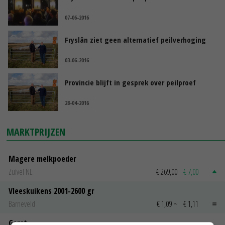
07-06-2016
Fryslân ziet geen alternatief peilverhoging
03-06-2016
Provincie blijft in gesprek over peilproef
28-04-2016
MARKTPRIJZEN
Magere melkpoeder
Zuivel NL
€ 269,00
€ 7,00
Vleeskuikens 2001-2600 gr
Barneveld
€ 1,09
~
€ 1,11
Gerst