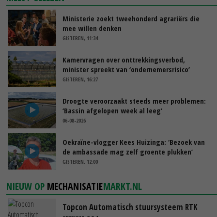
Ministerie zoekt tweehonderd agrariërs die
mee willen denken
GISTEREN, 11:34
Kamervragen over onttrekkingsverbod,
minister spreekt van ‘ondernemersrisico’
GISTEREN, 16:27
Droogte veroorzaakt steeds meer problemen:
‘Bassin afgelopen week al leeg’
06-08-2026
Oekraïne-vlogger Kees Huizinga: ‘Bezoek van
de ambassade mag zelf groente plukken’
GISTEREN, 12:00
NIEUW OP
MECHANISATIE
MARKT.NL
Topcon Automatisch stuursysteem RTK