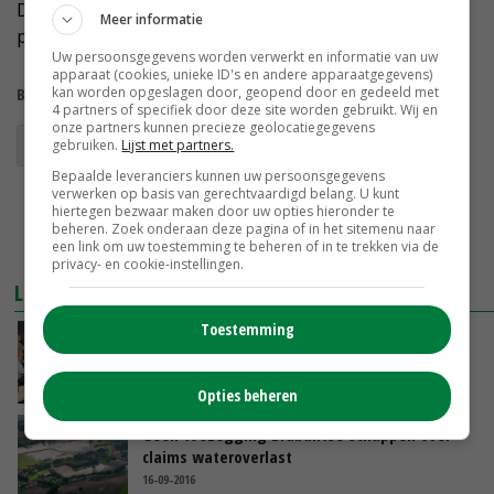
Duidelijk is dat ons bestaansrecht verandert, als de
Meer informatie
proef doorgaat.'
Uw persoonsgegevens worden verwerkt en informatie van uw
apparaat (cookies, unieke ID's en andere apparaatgegevens)
kan worden opgeslagen door, geopend door en gedeeld met
Bekijk meer over:
4 partners of specifiek door deze site worden gebruikt. Wij en
onze partners kunnen precieze geolocatiegegevens
waterschap
friesland
peilproef
gebruiken.
Lijst met partners.
Bepaalde leveranciers kunnen uw persoonsgegevens
verwerken op basis van gerechtvaardigd belang. U kunt
hiertegen bezwaar maken door uw opties hieronder te
beheren. Zoek onderaan deze pagina of in het sitemenu naar
een link om uw toestemming te beheren of in te trekken via de
privacy- en cookie-instellingen.
LEES OOK
Toestemming
ZLTO ziet kansen voor claims waterschade
16-09-2016
Opties beheren
Geen toezegging Brabantse schappen over
claims wateroverlast
16-09-2016