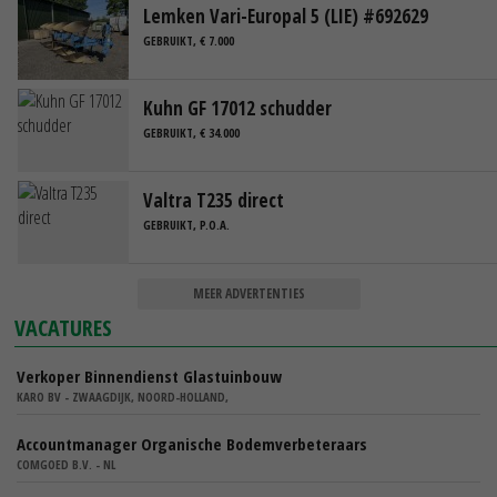
Lemken Vari-Europal 5 (LIE) #692629
GEBRUIKT, € 7.000
Kuhn GF 17012 schudder
GEBRUIKT, € 34.000
Valtra T235 direct
GEBRUIKT, P.O.A.
MEER ADVERTENTIES
VACATURES
Verkoper Binnendienst Glastuinbouw
KARO BV - ZWAAGDIJK, NOORD-HOLLAND,
Accountmanager Organische Bodemverbeteraars
COMGOED B.V. - NL