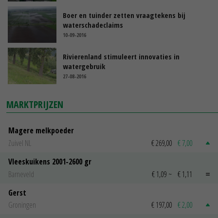
Boer en tuinder zetten vraagtekens bij
waterschadeclaims
10-09-2016
Rivierenland stimuleert innovaties in
watergebruik
27-08-2016
MARKTPRIJZEN
Magere melkpoeder
Zuivel NL
€ 269,00
€ 7,00
Vleeskuikens 2001-2600 gr
Barneveld
€ 1,09
~
€ 1,11
Gerst
Groningen
€ 197,00
€ 2,00