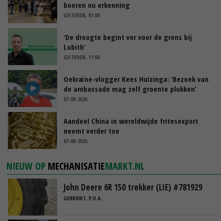
boeren nu erkenning
GISTEREN, 07:00
‘De droogte begint ver voor de grens bij
Lobith’
GISTEREN, 11:00
Oekraïne-vlogger Kees Huizinga: ‘Bezoek van
de ambassade mag zelf groente plukken’
07-08-2026
Aandeel China in wereldwijde fritesexport
neemt verder toe
07-08-2026
NIEUW OP
MECHANISATIE
MARKT.NL
John Deere 6R 150 trekker (LIE) #781929
GEBRUIKT, P.O.A.