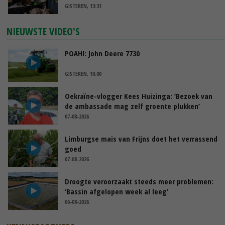
GISTEREN, 13:31
NIEUWSTE VIDEO'S
POAH!: John Deere 7730
GISTEREN, 10:00
Oekraïne-vlogger Kees Huizinga: ‘Bezoek van
de ambassade mag zelf groente plukken’
07-08-2026
Limburgse mais van Frijns doet het verrassend
goed
07-08-2026
Droogte veroorzaakt steeds meer problemen:
‘Bassin afgelopen week al leeg’
06-08-2026