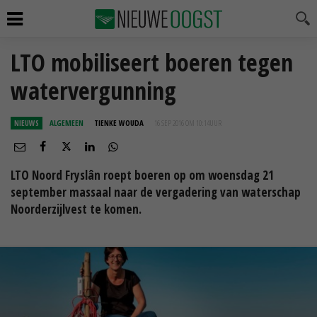
LTO mobiliseert boeren tegen
watervergunning
NIEUWS
ALGEMEEN
TIENKE WOUDA
16 SEP 2016 OM 10:14
UUR
LTO Noord Fryslân roept boeren op om woensdag 21
september massaal naar de vergadering van waterschap
Noorderzijlvest te komen.