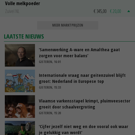
Volle melkpoeder
Zuivel NL
€ 345,00
€ 20,00
MEER MARKTPRIJZEN
LAATSTE NIEUWS
‘Samenwerking A-ware en Amalthea gaat
zorgen voor meer balans’
GISTEREN, 16:01
Internationale vraag naar geitenzuivel blijft
groot: Nederland in Europese top
GISTEREN, 15:33
Vlaamse varkensstapel krimpt, pluimveesector
groeit door schaalvergroting
GISTEREN, 15:20
‘Cijfer jezelf niet weg en doe vooral ook waar
je gelukkig van wordt’