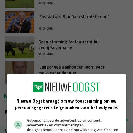
08-09-2016
'Fosfaatwet Van Dam slechtste ooit'
08-09-2016
Geen afroming fosfaatrecht bij
bedrijfsovername
08-09-2016
'Langer vee aanhouden loont voor
melkveehouder niet'
05-08-2016
MARKTPRIJZEN
Nieuwe Oogst vraagt om uw toestemming om uw
persoonsgegevens te gebruiken voor het volgende:
Magere melkpoeder
Zuivel weekprijzen
€ 269,00
€ 7,00
Gepersonaliseerde advertenties en content,
advertentie- en contentmetingen,
doelgroepenonderzoek en ontwikkeling van diensten
Volle melkpoeder