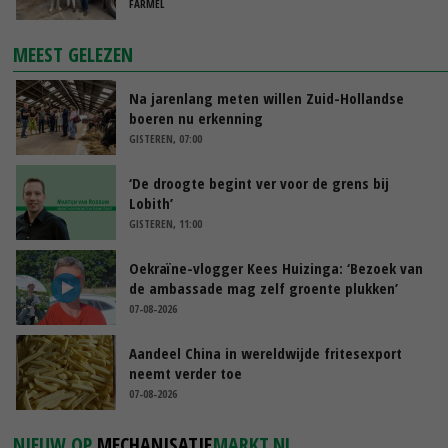
FARMEL
MEEST GELEZEN
Na jarenlang meten willen Zuid-Hollandse
boeren nu erkenning
GISTEREN, 07:00
‘De droogte begint ver voor de grens bij
Lobith’
GISTEREN, 11:00
Oekraïne-vlogger Kees Huizinga: ‘Bezoek van
de ambassade mag zelf groente plukken’
07-08-2026
Aandeel China in wereldwijde fritesexport
neemt verder toe
07-08-2026
NIEUW OP
MECHANISATIE
MARKT.NL