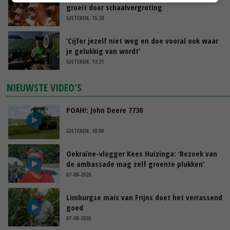
groeit door schaalvergroting
GISTEREN, 15:20
‘Cijfer jezelf niet weg en doe vooral ook waar
je gelukkig van wordt’
GISTEREN, 13:31
NIEUWSTE VIDEO'S
POAH!: John Deere 7730
GISTEREN, 10:00
Oekraïne-vlogger Kees Huizinga: ‘Bezoek van
de ambassade mag zelf groente plukken’
07-08-2026
Limburgse mais van Frijns doet het verrassend
goed
07-08-2026