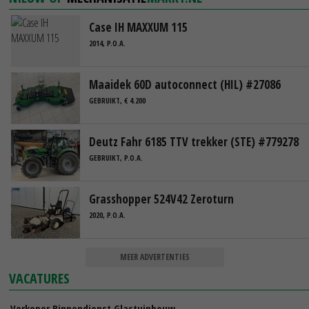
Case IH MAXXUM 115
2014, P.O.A.
Maaidek 60D autoconnect (HIL) #27086
GEBRUIKT, € 4.200
Deutz Fahr 6185 TTV trekker (STE) #779278
GEBRUIKT, P.O.A.
Grasshopper 524V42 Zeroturn
2020, P.O.A.
MEER ADVERTENTIES
VACATURES
Verkoper Binnendienst Glastuinbouw