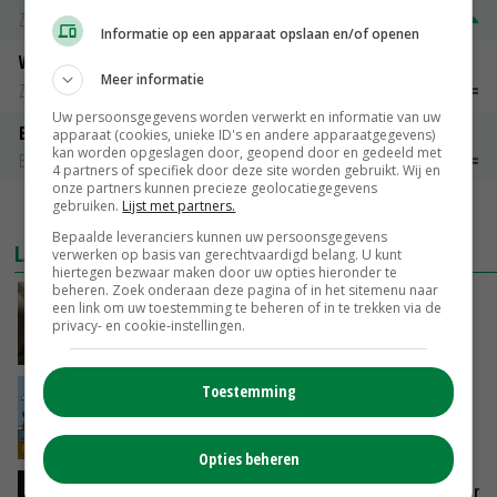
Zuivel weekprijzen
€ 345,00
€ 20,00
Informatie op een apparaat opslaan en/of openen
Weipoeder
Meer informatie
Zuivel weekprijzen
€ 134,00
€ 0,00
Uw persoonsgegevens worden verwerkt en informatie van uw
Boeren Gouda 12 kg
apparaat (cookies, unieke ID's en andere apparaatgegevens)
kan worden opgeslagen door, geopend door en gedeeld met
Boerenkaas
€ 6,05
€ 0,00
4 partners of specifiek door deze site worden gebruikt. Wij en
onze partners kunnen precieze geolocatiegegevens
gebruiken.
Lijst met partners.
MEER MARKTPRIJZEN
Bepaalde leveranciers kunnen uw persoonsgegevens
LAATSTE NIEUWS
verwerken op basis van gerechtvaardigd belang. U kunt
hiertegen bezwaar maken door uw opties hieronder te
beheren. Zoek onderaan deze pagina of in het sitemenu naar
‘Samenwerking A-ware en Amalthea gaat
een link om uw toestemming te beheren of in te trekken via de
zorgen voor meer balans’
privacy- en cookie-instellingen.
GISTEREN, 16:01
Toestemming
Internationale vraag naar geitenzuivel blijft
groot: Nederland in Europese top
GISTEREN, 15:33
Opties beheren
Vlaamse varkensstapel krimpt, pluimveesector