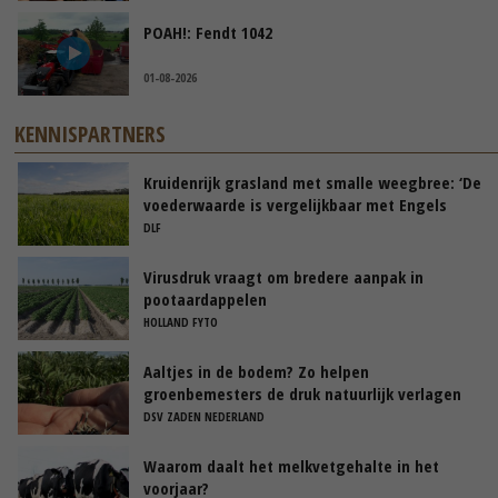
POAH!: Fendt 1042
01-08-2026
KENNISPARTNERS
Kruidenrijk grasland met smalle weegbree: ‘De
voederwaarde is vergelijkbaar met Engels
raaigras’
DLF
Virusdruk vraagt om bredere aanpak in
pootaardappelen
HOLLAND FYTO
Aaltjes in de bodem? Zo helpen
groenbemesters de druk natuurlijk verlagen
DSV ZADEN NEDERLAND
Waarom daalt het melkvetgehalte in het
voorjaar?