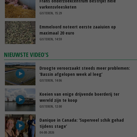
Frans onderzoekcentrum bestrijkt hele
varkensvleesketen
GISTEREN, 15:29
Emmeloord noteert eerste zaaiuien op
maximaal 20 euro
GISTEREN, 14:59
NIEUWSTE VIDEO'S
Droogte veroorzaakt steeds meer problemen:
‘Bassin afgelopen week al leeg’
GISTEREN, 14:06
Koeien van enige drijvende boerderij ter
wereld zijn te koop
GISTEREN, 12:00
Danique in Canada: ‘Superveel schik gehad
tijdens stage’
04-08-2026