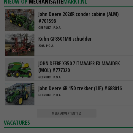
NIEUW OP
MECHANISATIE
MARKT.NL
John Deere 2026R zonder cabine (ALM)
#701596
GEBRUIKT, P.O.A.
Kuhn GF8501MH schudder
2008, P.O.A.
JOHN DEERE X350 ZITMAAIER EX MAAIDEK
(MOL) #777320
GEBRUIKT, P.O.A.
John Deere 6R 150 trekker (LIE) #688016
GEBRUIKT, P.O.A.
MEER ADVERTENTIES
VACATURES