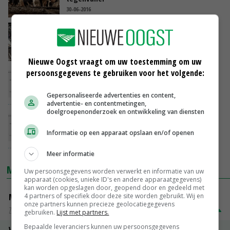
30-06-2016
Fosfaatproductie hoger dan verwacht
30-06-2016
Nieuwe Oogst vraagt om uw toestemming om uw
persoonsgegevens te gebruiken voor het volgende:
Consument door zuivel en graan goedkoop
uit
Gepersonaliseerde advertenties en content,
15-06-2016
advertentie- en contentmetingen,
doelgroepenonderzoek en ontwikkeling van diensten
Nederlander door zuivel en graan goedkoop
uit
Informatie op een apparaat opslaan en/of openen
15-06-2016
Meer informatie
MARKTPRIJZEN
Uw persoonsgegevens worden verwerkt en informatie van uw
apparaat (cookies, unieke ID's en andere apparaatgegevens)
kan worden opgeslagen door, geopend door en gedeeld met
4 partners of specifiek door deze site worden gebruikt. Wij en
Magere melkpoeder
onze partners kunnen precieze geolocatiegegevens
Zuivel NL
€ 269,00
€ 7,00
gebruiken.
Lijst met partners.
Bepaalde leveranciers kunnen uw persoonsgegevens