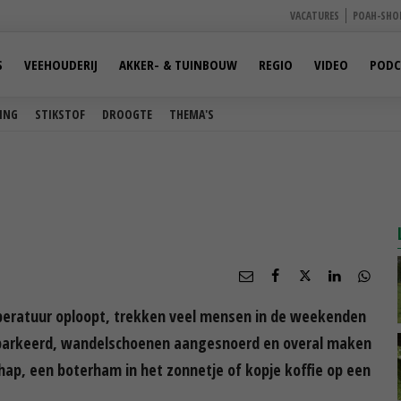
VACATURES
POAH-SHO
S
VEEHOUDERIJ
AKKER- & TUINBOUW
REGIO
VIDEO
PODC
ING
STIKSTOF
DROOGTE
THEMA'S
mperatuur oploopt, trekken veel mensen in de weekenden
eparkeerd, wandelschoenen aangesnoerd en overal maken
chap, een boterham in het zonnetje of kopje koffie op een