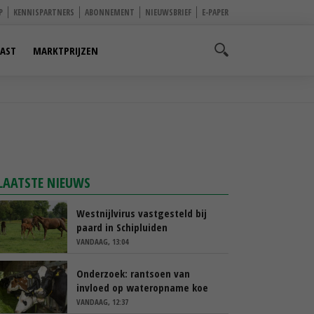
P
KENNISPARTNERS
ABONNEMENT
NIEUWSBRIEF
E-PAPER
AST
MARKTPRIJZEN
LAATSTE NIEUWS
Westnijlvirus vastgesteld bij
paard in Schipluiden
VANDAAG, 13:04
Onderzoek: rantsoen van
invloed op wateropname koe
VANDAAG, 12:37