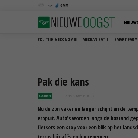
0 MM
19
NIEUW
POLITIEK & ECONOMIE
MECHANISATIE
SMART FARM
Pak die kans
COLUMN
06 APR 2016 OM 14:10
UUR
Nu de zon vaker en langer schijnt en de te
eropuit. Auto's worden langs de bosrand g
fietsers een stop voor een blik op het lands
terras bij cafés en boerenerven.