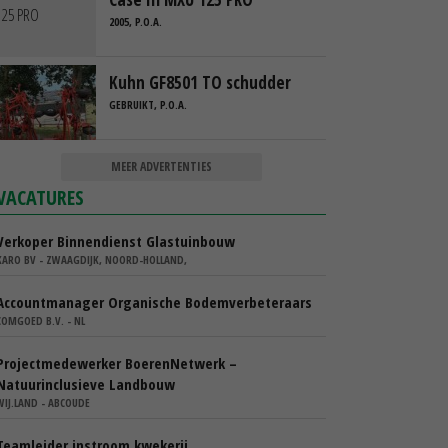
2005, P.O.A.
Kuhn GF8501 TO schudder
GEBRUIKT, P.O.A.
MEER ADVERTENTIES
VACATURES
Verkoper Binnendienst Glastuinbouw
KARO BV - ZWAAGDIJK, NOORD-HOLLAND,
Accountmanager Organische Bodemverbeteraars
COMGOED B.V. - NL
Projectmedewerker BoerenNetwerk –
Natuurinclusieve Landbouw
WIJ.LAND - ABCOUDE
Teamleider instroom kwekerij