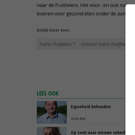
naar de fruittelers. Het voor- en ook najaa
boeren voor gezond eten onder de aandacht
Bekijk meer over:
Hans Huijbers
column hans huijbers
LEES OOK
Eigenheid behouden
23-03-2016
Op zoek naar nieuwe zekerhede