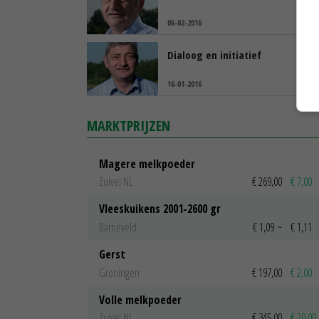
06-02-2016
Dialoog en initiatief
16-01-2016
MARKTPRIJZEN
Magere melkpoeder
Zuivel NL
€ 269,00
€ 7,00
Vleeskuikens 2001-2600 gr
Barneveld
€ 1,09
~
€ 1,11
Gerst
Groningen
€ 197,00
€ 2,00
Volle melkpoeder
Zuivel NL
€ 345,00
€ 20,00