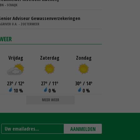
IBN - SCHAIJK
Senior Adviseur Gewassenverzekeringen
AGRIVER U.A. - ZOETERMEER
WEER
Vrijdag
Zaterdag
Zondag
23
°
/ 12
°
27
°
/ 11
°
30
°
/ 14
°
10 %
0 %
0 %
MEER WEER
AANMELDEN