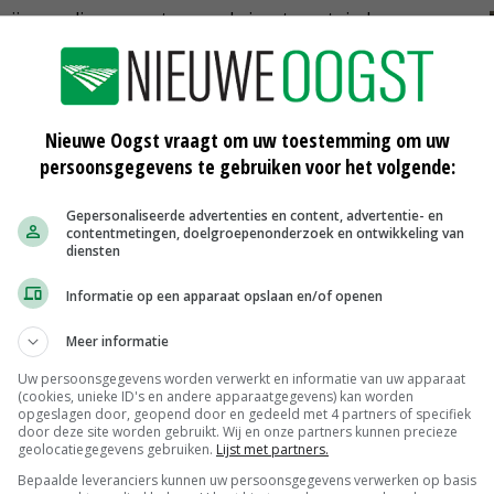
r zijn van die momenten om de inzet van tuinders en
 te brengen. Pak die kans.
Nieuwe Oogst vraagt om uw toestemming om uw
persoonsgegevens te gebruiken voor het volgende:
Gepersonaliseerde advertenties en content, advertentie- en
contentmetingen, doelgroepenonderzoek en ontwikkeling van
diensten
Informatie op een apparaat opslaan en/of openen
Meer informatie
Uw persoonsgegevens worden verwerkt en informatie van uw apparaat
Rollen omdraaien
(cookies, unieke ID's en andere apparaatgegevens) kan worden
opgeslagen door, geopend door en gedeeld met 4 partners of specifiek
door deze site worden gebruikt. Wij en onze partners kunnen precieze
24-02-2016
geolocatiegegevens gebruiken.
Lijst met partners.
Bepaalde leveranciers kunnen uw persoonsgegevens verwerken op basis
n
Prullenbak