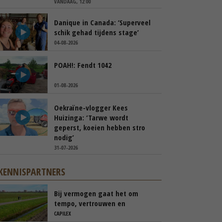
VANDAAG, 12:00
Danique in Canada: ‘Superveel
schik gehad tijdens stage’
04-08-2026
POAH!: Fendt 1042
01-08-2026
Oekraïne-vlogger Kees
Huizinga: ‘Tarwe wordt
geperst, koeien hebben stro
nodig’
31-07-2026
KENNISPARTNERS
Bij vermogen gaat het om
tempo, vertrouwen en
transparantie
CAPILEX