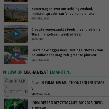
Kamervragen over onttrekkingsverbod,
minister spreekt van ‘ondernemersrisico’
GISTEREN, 16:27
Droogte veroorzaakt steeds meer problemen:
‘Bassin afgelopen week al leeg’
06-08-2026
Oekraïne-vlogger Kees Huizinga: ‘Bezoek van
de ambassade mag zelf groente plukken’
GISTEREN, 12:00
NIEUW OP
MECHANISATIE
MARKT.NL
Case IH PUMA 165 MULTICONTROLLER STAGE
V
GEBRUIKT, P.O.A.
JOHN DEERE X107 ZITMAAIER MY 2026 (BEN)
#781548