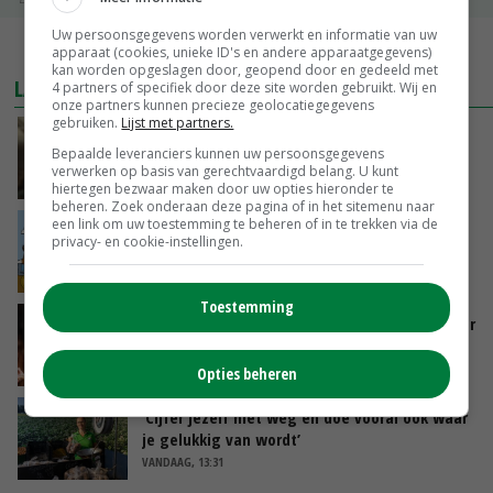
Uw persoonsgegevens worden verwerkt en informatie van uw
MEER MARKTPRIJZEN
apparaat (cookies, unieke ID's en andere apparaatgegevens)
kan worden opgeslagen door, geopend door en gedeeld met
LAATSTE NIEUWS
4 partners of specifiek door deze site worden gebruikt. Wij en
onze partners kunnen precieze geolocatiegegevens
gebruiken.
Lijst met partners.
‘Samenwerking A-ware en Amalthea gaat
Bepaalde leveranciers kunnen uw persoonsgegevens
zorgen voor meer balans’
verwerken op basis van gerechtvaardigd belang. U kunt
VANDAAG, 16:01
hiertegen bezwaar maken door uw opties hieronder te
beheren. Zoek onderaan deze pagina of in het sitemenu naar
een link om uw toestemming te beheren of in te trekken via de
Internationale vraag naar geitenzuivel blijft
privacy- en cookie-instellingen.
groot: Nederland in Europese top
VANDAAG, 15:33
Toestemming
Vlaamse varkensstapel krimpt, pluimveesector
groeit door schaalvergroting
VANDAAG, 15:20
Opties beheren
‘Cijfer jezelf niet weg en doe vooral ook waar
je gelukkig van wordt’
VANDAAG, 13:31