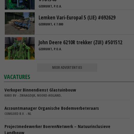
GEBRUIKT, P.O.A.
Lemken Vari-Europal 5 (LIE) #692629
GEBRUIKT, € 7.000
John Deere 6210R trekker (ZUI) #501512
GEBRUIKT, P.O.A.
MEER ADVERTENTIES
VACATURES
Verkoper Binnendienst Glastuinbouw
KARO BV - ZWAAGDIJK, NOORD-HOLLAND,
Accountmanager Organische Bodemverbeteraars
COMGOED B.V. - NL
Projectmedewerker BoerenNetwerk – Natuurinclusieve
Landbouw