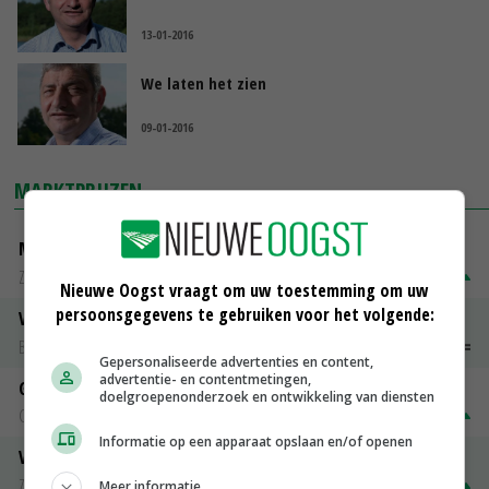
13-01-2016
We laten het zien
09-01-2016
MARKTPRIJZEN
Magere melkpoeder
Zuivel NL
€ 269,00
€ 7,00
Nieuwe Oogst vraagt om uw toestemming om uw
persoonsgegevens te gebruiken voor het volgende:
Vleeskuikens 2001-2600 gr
Barneveld
€ 1,09
~
€ 1,11
Gepersonaliseerde advertenties en content,
advertentie- en contentmetingen,
Gerst
doelgroepenonderzoek en ontwikkeling van diensten
Groningen
€ 197,00
€ 2,00
Informatie op een apparaat opslaan en/of openen
Volle melkpoeder
Zuivel NL
€ 345,00
€ 20,00
Meer informatie