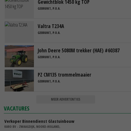
Gewichtblok 1450 kg TOP
GEBRUIKT, P.O.A.
Valtra T234A
GEBRUIKT, P.O.A.
John Deere 5080M trekker (HAE) #60387
GEBRUIKT, P.O.A.
PZ CM135 trommelmaaier
GEBRUIKT, P.O.A.
MEER ADVERTENTIES
VACATURES
Verkoper Binnendienst Glastuinbouw
KARO BV - ZWAAGDIJK, NOORD-HOLLAND,