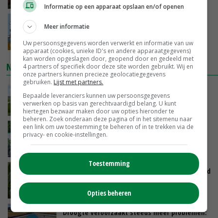
08-08-2026
Informatie op een apparaat opslaan en/of openen
Internationale vraag naar geitenzuivel blijft
Meer informatie
groot: Nederland in Europese top
08-08-2026
Uw persoonsgegevens worden verwerkt en informatie van uw
apparaat (cookies, unieke ID's en andere apparaatgegevens)
kan worden opgeslagen door, geopend door en gedeeld met
NIEUWSTE VIDEO'S
4 partners of specifiek door deze site worden gebruikt. Wij en
onze partners kunnen precieze geolocatiegegevens
gebruiken.
Lijst met partners.
POAH!: John Deere 7730
Bepaalde leveranciers kunnen uw persoonsgegevens
verwerken op basis van gerechtvaardigd belang. U kunt
08-08-2026
hiertegen bezwaar maken door uw opties hieronder te
beheren. Zoek onderaan deze pagina of in het sitemenu naar
een link om uw toestemming te beheren of in te trekken via de
Oekraïne-vlogger Kees Huizinga: ‘Bezoek van
privacy- en cookie-instellingen.
de ambassade mag zelf groente plukken’
07-08-2026
Toestemming
Limburgse mais van Frijns doet het verrassend
goed
07-08-2026
Opties beheren
Droogte veroorzaakt steeds meer problemen: