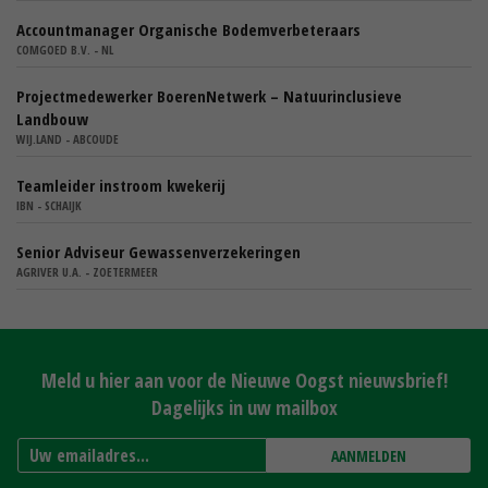
Accountmanager Organische Bodemverbeteraars
COMGOED B.V. - NL
Projectmedewerker BoerenNetwerk – Natuurinclusieve
Landbouw
WIJ.LAND - ABCOUDE
Teamleider instroom kwekerij
IBN - SCHAIJK
Senior Adviseur Gewassenverzekeringen
AGRIVER U.A. - ZOETERMEER
Meld u hier aan voor de Nieuwe Oogst nieuwsbrief!
Dagelijks in uw mailbox
AANMELDEN