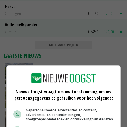
Gerst
Groningen
€ 197,00
€ 2,00
Volle melkpoeder
Zuivel NL
€ 345,00
€ 20,00
MEER MARKTPRIJZEN
LAATSTE NIEUWS
‘Iedere keer wil je het beter doen’
VANDAAG, 10:03
Nieuwe Oogst vraagt om uw toestemming om uw
Hoeve Schaffersberg: basis voor vindingrijke
verbreders
persoonsgegevens te gebruiken voor het volgende:
VANDAAG, 06:05
Gepersonaliseerde advertenties en content,
advertentie- en contentmetingen,
‘Samenwerking A-ware en Amalthea gaat
doelgroepenonderzoek en ontwikkeling van diensten
zorgen voor meer balans’