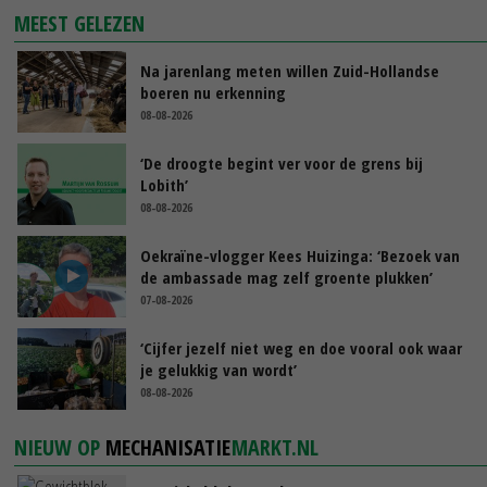
MEEST GELEZEN
Na jarenlang meten willen Zuid-Hollandse
boeren nu erkenning
08-08-2026
‘De droogte begint ver voor de grens bij
Lobith’
08-08-2026
Oekraïne-vlogger Kees Huizinga: ‘Bezoek van
de ambassade mag zelf groente plukken’
07-08-2026
‘Cijfer jezelf niet weg en doe vooral ook waar
je gelukkig van wordt’
08-08-2026
NIEUW OP
MECHANISATIE
MARKT.NL