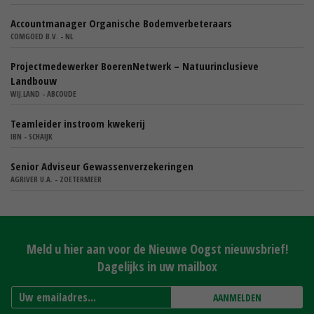
Accountmanager Organische Bodemverbeteraars
COMGOED B.V. - NL
Projectmedewerker BoerenNetwerk – Natuurinclusieve
Landbouw
WIJ.LAND - ABCOUDE
Teamleider instroom kwekerij
IBN - SCHAIJK
Senior Adviseur Gewassenverzekeringen
AGRIVER U.A. - ZOETERMEER
Meld u hier aan voor de Nieuwe Oogst nieuwsbrief!
Dagelijks in uw mailbox
AANMELDEN