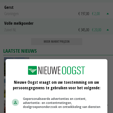
Gerst
Groningen
€ 197,00
€ 2,00
Volle melkpoeder
Zuivel NL
€ 345,00
€ 20,00
MEER MARKTPRIJZEN
LAATSTE NIEUWS
Kamervragen over onttrekkingsverbod,
minister spreekt van ‘ondernemersrisico’
GISTEREN, 16:27
Nieuwe Oogst vraagt om uw toestemming om uw
‘Rendement van Krullvarkens komt van de
persoonsgegevens te gebruiken voor het volgende:
overkant’
GISTEREN, 15:30
Gepersonaliseerde advertenties en content,
advertentie- en contentmetingen,
Oorlogen en El Niño stuwen voedselprijzen op
doelgroepenonderzoek en ontwikkeling van diensten