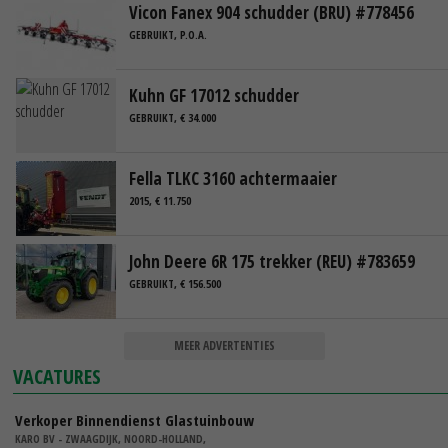
Vicon Fanex 904 schudder (BRU) #778456
GEBRUIKT, P.O.A.
Kuhn GF 17012 schudder
GEBRUIKT, € 34.000
Fella TLKC 3160 achtermaaier
2015, € 11.750
John Deere 6R 175 trekker (REU) #783659
GEBRUIKT, € 156.500
MEER ADVERTENTIES
VACATURES
Verkoper Binnendienst Glastuinbouw
KARO BV - ZWAAGDIJK, NOORD-HOLLAND,