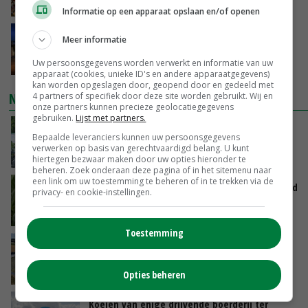
GISTEREN, 15:04
Informatie op een apparaat opslaan en/of openen
Nettowinst Royal A-ware onder druk ondanks
Meer informatie
hogere omzet
Uw persoonsgegevens worden verwerkt en informatie van uw
GISTEREN, 14:35
apparaat (cookies, unieke ID's en andere apparaatgegevens)
kan worden opgeslagen door, geopend door en gedeeld met
NIEUWSTE VIDEO'S
4 partners of specifiek door deze site worden gebruikt. Wij en
onze partners kunnen precieze geolocatiegegevens
gebruiken.
Lijst met partners.
Oekraïne-vlogger Kees Huizinga: ‘Bezoek van
Bepaalde leveranciers kunnen uw persoonsgegevens
de ambassade mag zelf groente plukken’
verwerken op basis van gerechtvaardigd belang. U kunt
GISTEREN, 12:00
hiertegen bezwaar maken door uw opties hieronder te
beheren. Zoek onderaan deze pagina of in het sitemenu naar
een link om uw toestemming te beheren of in te trekken via de
Limburgse mais van Frijns doet het verrassend
privacy- en cookie-instellingen.
goed
GISTEREN, 10:00
Toestemming
Droogte veroorzaakt steeds meer problemen:
‘Bassin afgelopen week al leeg’
Opties beheren
06-08-2026
Koeien van enige drijvende boerderij ter