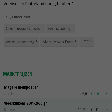
Voedsel en Platteland nodig hebben.'
Bekijk meer over:
Commissie Nijpels
veehouderij
verduurzaming
Martijn van Dam
LTO
MARKTPRIJZEN
Magere melkpoeder
Zuivel NL
€ 269,00
€ 7,00
Vleeskuikens 2001-2600 gr
Barneveld
€ 1,09
~
€ 1,11