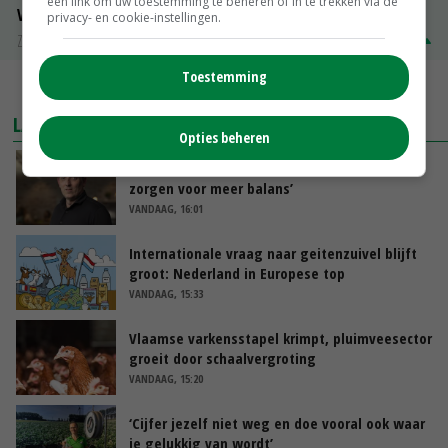
een link om uw toestemming te beheren of in te trekken via de
Volle melkpoeder
privacy- en cookie-instellingen.
Zuivel NL
€ 345,00
€ 20,00
Toestemming
MEER MARKTPRIJZEN
LAATSTE NIEUWS
Opties beheren
‘Samenwerking A-ware en Amalthea gaat
zorgen voor meer balans’
VANDAAG, 16:01
Internationale vraag naar geitenzuivel blijft
groot: Nederland in Europese top
VANDAAG, 15:33
Vlaamse varkensstapel krimpt, pluimveesector
groeit door schaalvergroting
VANDAAG, 15:20
‘Cijfer jezelf niet weg en doe vooral ook waar
je gelukkig van wordt’