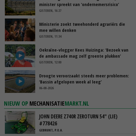
minister spreekt van ‘ondernemersrisico’
GISTEREN, 16:27
Ministerie zoekt tweehonderd agrariërs die
mee willen denken
GISTEREN, 11:34
Oekraïne-vlogger Kees Huizinga: ‘Bezoek van
de ambassade mag zelf groente plukken’
GISTEREN, 12:00
Droogte veroorzaakt steeds meer problemen:
‘Bassin afgelopen week al leeg’
06-08-2026
NIEUW OP
MECHANISATIE
MARKT.NL
JOHN DEERE Z740R ZEROTURN 54" (LIE)
#778426
GEBRUIKT, P.O.A.