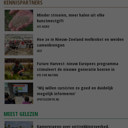
KENNISPARTNERS
Minder strooien, meer halen uit elke
kunstmestgift
OCI AGRO
Hoe ze in Nieuw-Zeeland melkrobot en weiden
samenbrengen
LELY
Future Harvest: nieuw Europees programma
stimuleert de nieuwe generatie boeren in
Nederland
EYE FOR NATURE
'Wij willen cursisten zo goed en duidelijk
mogelijk informeren'
SPUITLICENTIE.NL
MEEST GELEZEN
Kamervragen over onttrekkingsverbod,