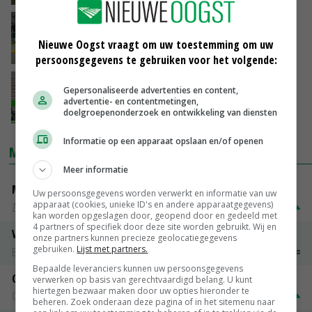
Subsidie: 4,50 euro per m2 asbestdak
Nieuwe Oogst vraagt om uw toestemming om uw
02-12-2015
persoonsgegevens te gebruiken voor het volgende:
LTO schreeuwt om Deltaplan asbest
Gepersonaliseerde advertenties en content,
advertentie- en contentmetingen,
doelgroepenonderzoek en ontwikkeling van diensten
20-11-2015
Informatie op een apparaat opslaan en/of openen
MARKTPRIJZEN
Meer informatie
Magere melkpoeder
Uw persoonsgegevens worden verwerkt en informatie van uw
apparaat (cookies, unieke ID's en andere apparaatgegevens)
Zuivel NL
€ 269,00
€ 7,00
kan worden opgeslagen door, geopend door en gedeeld met
4 partners of specifiek door deze site worden gebruikt. Wij en
Vleeskuikens 2001-2600 gr
onze partners kunnen precieze geolocatiegegevens
gebruiken.
Lijst met partners.
Barneveld
€ 1,09
~
€ 1,11
Bepaalde leveranciers kunnen uw persoonsgegevens
Gerst
verwerken op basis van gerechtvaardigd belang. U kunt
hiertegen bezwaar maken door uw opties hieronder te
Groningen
€ 197,00
€ 2,00
beheren. Zoek onderaan deze pagina of in het sitemenu naar