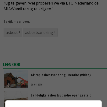
rug te geven. Wel proberen we via LTO Nederland de
MIA/Vamil terug te krijgen.'
Bekijk meer over:
asbest
asbestsanering
LEES OOK
Aftrap asbestsanering Drenthe (video)
26-01-2016
Landelijke asbestsubsidie opengesteld
04-01-2016