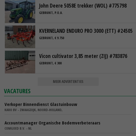
John Deere 5058E trekker (WOL) #775798
GEBRUIKT, P.O.A.
KVERNELAND ENDURO PRO 3000 (ETT) #24505
GEBRUIKT, € 9.750
Vicon cultivator 3,85 meter (ZIJ) #783876
GEBRUIKT, € 300
MEER ADVERTENTIES
VACATURES
Verkoper Binnendienst Glastuinbouw
KARO BV - ZWAAGDIJK, NOORD-HOLLAND,
Accountmanager Organische Bodemverbeteraars
COMGOED B.V. - NL