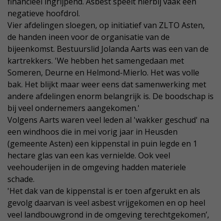
financieel ingrijpend. Asbest speelt hierbij vaak een
negatieve hoofdrol.
Vier afdelingen sloegen, op initiatief van ZLTO Asten,
de handen ineen voor de organisatie van de
bijeenkomst. Bestuurslid Jolanda Aarts was een van de
kartrekkers. 'We hebben het samengedaan met
Someren, Deurne en Helmond-Mierlo. Het was volle
bak. Het blijkt maar weer eens dat samenwerking met
andere afdelingen enorm belangrijk is. De boodschap is
bij veel ondernemers aangekomen.'
Volgens Aarts waren veel leden al 'wakker geschud' na
een windhoos die in mei vorig jaar in Heusden
(gemeente Asten) een kippenstal in puin legde en 1
hectare glas van een kas vernielde. Ook veel
veehouderijen in de omgeving hadden materiele
schade.
'Het dak van de kippenstal is er toen afgerukt en als
gevolg daarvan is veel asbest vrijgekomen en op heel
veel landbouwgrond in de omgeving terechtgekomen’,