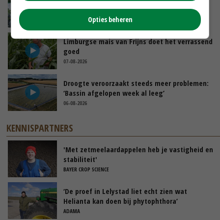
de ambassade mag zelf groente plukken’
Opties beheren
07-08-2026
Limburgse mais van Frijns doet het verrassend
goed
07-08-2026
Droogte veroorzaakt steeds meer problemen:
‘Bassin afgelopen week al leeg’
06-08-2026
KENNISPARTNERS
'Met zetmeelaardappelen heb je vastigheid en
stabiliteit'
BAYER CROP SCIENCE
‘De proef in Lelystad liet echt zien wat
Helianta kan doen bij phytophthora’
ADAMA