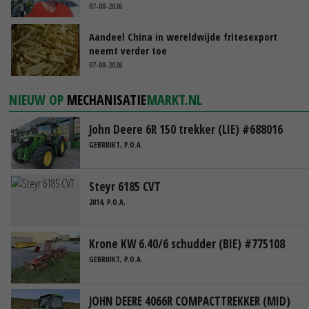
07-08-2026
Aandeel China in wereldwijde fritesexport
neemt verder toe
07-08-2026
NIEUW OP
MECHANISATIE
MARKT.NL
John Deere 6R 150 trekker (LIE) #688016
GEBRUIKT, P.O.A.
Steyr 6185 CVT
2014, P.O.A.
Krone KW 6.40/6 schudder (BIE) #775108
GEBRUIKT, P.O.A.
JOHN DEERE 4066R COMPACTTREKKER (MID)