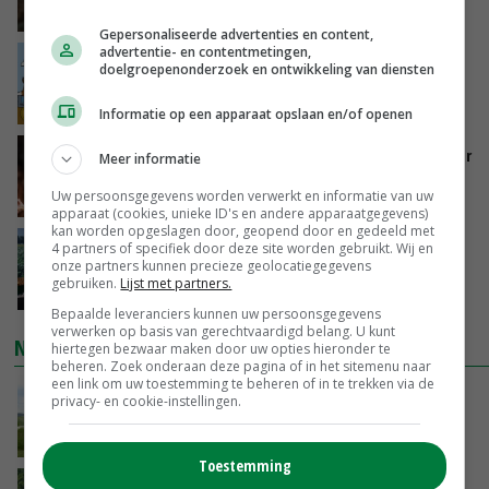
GISTEREN, 16:01
Gepersonaliseerde advertenties en content,
advertentie- en contentmetingen,
Internationale vraag naar geitenzuivel blijft
doelgroepenonderzoek en ontwikkeling van diensten
groot: Nederland in Europese top
GISTEREN, 15:33
Informatie op een apparaat opslaan en/of openen
Vlaamse varkensstapel krimpt, pluimveesector
Meer informatie
groeit door schaalvergroting
Uw persoonsgegevens worden verwerkt en informatie van uw
GISTEREN, 15:20
apparaat (cookies, unieke ID's en andere apparaatgegevens)
kan worden opgeslagen door, geopend door en gedeeld met
‘Cijfer jezelf niet weg en doe vooral ook waar
4 partners of specifiek door deze site worden gebruikt. Wij en
onze partners kunnen precieze geolocatiegegevens
je gelukkig van wordt’
gebruiken.
Lijst met partners.
GISTEREN, 13:31
Bepaalde leveranciers kunnen uw persoonsgegevens
verwerken op basis van gerechtvaardigd belang. U kunt
NIEUWSTE VIDEO'S
hiertegen bezwaar maken door uw opties hieronder te
beheren. Zoek onderaan deze pagina of in het sitemenu naar
een link om uw toestemming te beheren of in te trekken via de
POAH!: John Deere 7730
privacy- en cookie-instellingen.
GISTEREN, 10:00
Toestemming
Oekraïne-vlogger Kees Huizinga: ‘Bezoek van