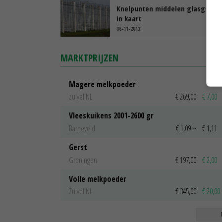
Knelpunten middelen glasgroen
in kaart
06-11-2012
MARKTPRIJZEN
Magere melkpoeder
Zuivel NL
€ 269,00
€ 7,00
Vleeskuikens 2001-2600 gr
Barneveld
€ 1,09
~
€ 1,11
Gerst
Groningen
€ 197,00
€ 2,00
Volle melkpoeder
Zuivel NL
€ 345,00
€ 20,00