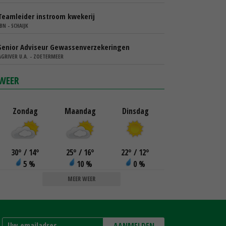
Teamleider instroom kwekerij
IBN - SCHAIJK
Senior Adviseur Gewassenverzekeringen
AGRIVER U.A. - ZOETERMEER
WEER
Zondag
Maandag
Dinsdag
30
°
/ 14
°
25
°
/ 16
°
22
°
/ 12
°
5 %
10 %
0 %
MEER WEER