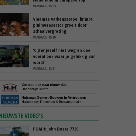
VANDAAG, 15:33
Vlaamse varkensstapel krimpt,
pluimveesector groeit door
schaalvergroting
VANDAAG, 15:20
‘Cijfer jezelf niet weg en doe
vooral ook waar je gelukkig van
wordt’
VANDAAG, 13:31
Van oud dak naar nieuw dak
Dat energie levert.
Huisman Gemert-Bouwen in Vertrouwen
Hallenbouw, Renovatie & Bouwmaterialen
NIEUWSTE VIDEO'S
POAH!: John Deere 7730