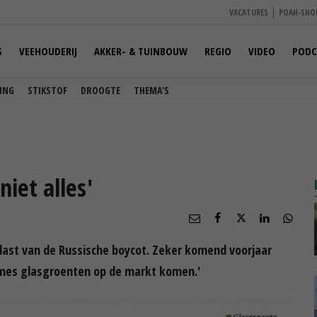
VACATURES
POAH-SHO
S
VEEHOUDERIJ
AKKER- & TUINBOUW
REGIO
VIDEO
PODC
ING
STIKSTOF
DROOGTE
THEMA'S
niet alles'
last van de Russische boycot. Zeker komend voorjaar
umes glasgroenten op de markt komen.'