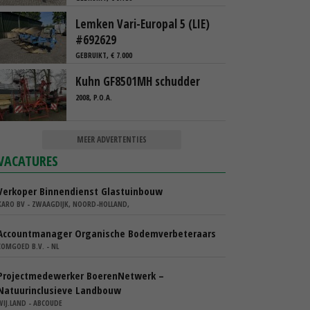
Lemken Vari-Europal 5 (LIE)
#692629
GEBRUIKT, € 7.000
Kuhn GF8501MH schudder
2008, P.O.A.
MEER ADVERTENTIES
VACATURES
Verkoper Binnendienst Glastuinbouw
KARO BV - ZWAAGDIJK, NOORD-HOLLAND,
Accountmanager Organische Bodemverbeteraars
COMGOED B.V. - NL
Projectmedewerker BoerenNetwerk –
Natuurinclusieve Landbouw
WIJ.LAND - ABCOUDE