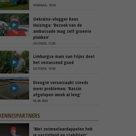
VANDAAG, 10:00
Oekraïne-vlogger Kees
Huizinga: ‘Bezoek van de
ambassade mag zelf groente
plukken’
GISTEREN, 12:00
Limburgse mais van Frijns doet
het verrassend goed
GISTEREN, 10:00
Droogte veroorzaakt steeds
meer problemen: ‘Bassin
afgelopen week al leeg’
06-08-2026
KENNISPARTNERS
'Met zetmeelaardappelen heb
je vastigheid en stabiliteit'