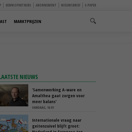
P
KENNISPARTNERS
ABONNEMENT
NIEUWSBRIEF
E-PAPER
AST
MARKTPRIJZEN
LAATSTE NIEUWS
‘Samenwerking A-ware en
Amalthea gaat zorgen voor
meer balans’
VANDAAG, 16:01
Internationale vraag naar
geitenzuivel blijft groot:
Nederland in Europese top