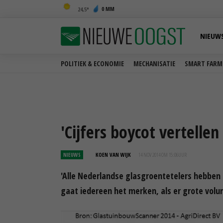
0 MM
24,5
NIEUW
POLITIEK & ECONOMIE
MECHANISATIE
SMART FARM
'Cijfers boycot vertellen 
NIEUWS
KOEN VAN WIJK
14 NOV 2014 OM 15:06
UUR
'Alle Nederlandse glasgroentetelers hebben 
gaat iedereen het merken, als er grote vol