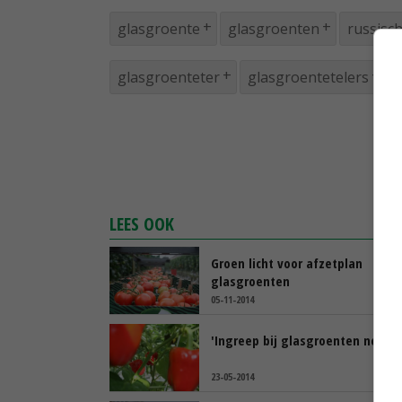
glasgroente
glasgroenten
russisc
glasgroenteter
glasgroentetelers
LEES OOK
Groen licht voor afzetplan
glasgroenten
05-11-2014
'Ingreep bij glasgroenten nodig'
23-05-2014