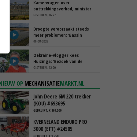
Kamervragen over
onttrekkingsverbod, minister
spreekt van ‘ondernemersrisico’
GISTEREN, 16:27
Droogte veroorzaakt steeds
meer problemen: ‘Bassin
afgelopen week al leeg’
06-08-2026
Oekraïne-vlogger Kees
Huizinga: ‘Bezoek van de
ambassade mag zelf groente
GISTEREN, 12:00
plukken’
NIEUW OP
MECHANISATIE
MARKT.NL
John Deere 6M 220 trekker
(KOU) #693695
GEBRUIKT, € 169.500
KVERNELAND ENDURO PRO
3000 (ETT) #24505
GEBRUIKT, € 9.750