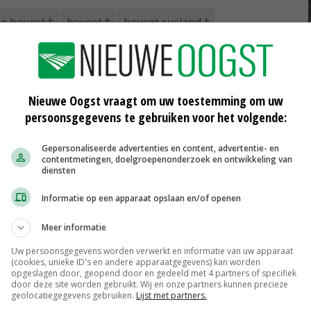
he boycot
boycot
boycot rusland
Nieuwe Oogst vraagt om uw toestemming om uw
persoonsgegevens te gebruiken voor het volgende:
Gepersonaliseerde advertenties en content, advertentie- en
contentmetingen, doelgroepenonderzoek en ontwikkeling van
diensten
Informatie op een apparaat opslaan en/of openen
Meerprijs Duitse glasgroente onder
druk
Meer informatie
09-07-2014
Uw persoonsgegevens worden verwerkt en informatie van uw apparaat
(cookies, unieke ID's en andere apparaatgegevens) kan worden
Minder rode cijfers in
opgeslagen door, geopend door en gedeeld met 4 partners of specifiek
glasgroenteteelt
door deze site worden gebruikt. Wij en onze partners kunnen precieze
31-01-2013
geolocatiegegevens gebruiken.
Lijst met partners.