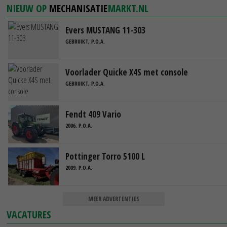
NIEUW OP
MECHANISATIE
MARKT.NL
Evers MUSTANG 11-303
GEBRUIKT, P.O.A.
Voorlader Quicke X4S met console
GEBRUIKT, P.O.A.
Fendt 409 Vario
2006, P.O.A.
Pottinger Torro 5100 L
2009, P.O.A.
MEER ADVERTENTIES
VACATURES