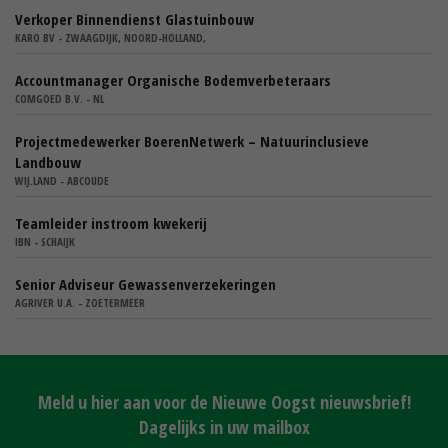
Verkoper Binnendienst Glastuinbouw
KARO BV - ZWAAGDIJK, NOORD-HOLLAND,
Accountmanager Organische Bodemverbeteraars
COMGOED B.V. - NL
Projectmedewerker BoerenNetwerk – Natuurinclusieve
Landbouw
WIJ.LAND - ABCOUDE
Teamleider instroom kwekerij
IBN - SCHAIJK
Senior Adviseur Gewassenverzekeringen
AGRIVER U.A. - ZOETERMEER
Meld u hier aan voor de Nieuwe Oogst nieuwsbrief!
Dagelijks in uw mailbox