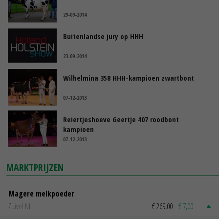
29-09-2014
Buitenlandse jury op HHH
23-09-2014
Wilhelmina 358 HHH-kampioen zwartbont
07-12-2013
Reiertjeshoeve Geertje 407 roodbont
kampioen
07-12-2013
MARKTPRIJZEN
Magere melkpoeder
Zuivel NL
€ 269,00
€ 7,00