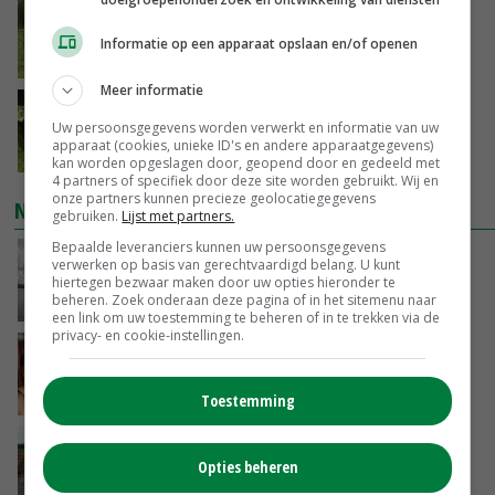
Westnijlvirus vastgesteld bij paard in
Schipluiden
Informatie op een apparaat opslaan en/of openen
VANDAAG, 13:04
Meer informatie
Onderzoek: rantsoen van invloed op
Uw persoonsgegevens worden verwerkt en informatie van uw
wateropname koe
apparaat (cookies, unieke ID's en andere apparaatgegevens)
VANDAAG, 12:37
kan worden opgeslagen door, geopend door en gedeeld met
4 partners of specifiek door deze site worden gebruikt. Wij en
onze partners kunnen precieze geolocatiegegevens
NIEUWSTE VIDEO'S
gebruiken.
Lijst met partners.
Bepaalde leveranciers kunnen uw persoonsgegevens
Koeien van enige drijvende boerderij ter
verwerken op basis van gerechtvaardigd belang. U kunt
wereld zijn te koop
hiertegen bezwaar maken door uw opties hieronder te
beheren. Zoek onderaan deze pagina of in het sitemenu naar
VANDAAG, 12:00
een link om uw toestemming te beheren of in te trekken via de
privacy- en cookie-instellingen.
Danique in Canada: ‘Superveel schik gehad
tijdens stage’
04-08-2026
Toestemming
POAH!: Fendt 1042
Opties beheren
01-08-2026