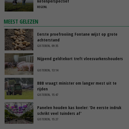
ketenperspectief
REGENL
MEEST GELEZEN
Eerste proefrooiing Fontane wijst op grote
achterstand
GISTEREN, 09:35
Nijpend geldtekort treft vleesvarkenshouders
GISTEREN, 13:14
BBB vraagt minister om langer mest uit te
rijden
GISTEREN, 15:47
Panelen houden kas koeler: ‘De eerste indruk
schrikt veel tuinders af’
GISTEREN, 15:27