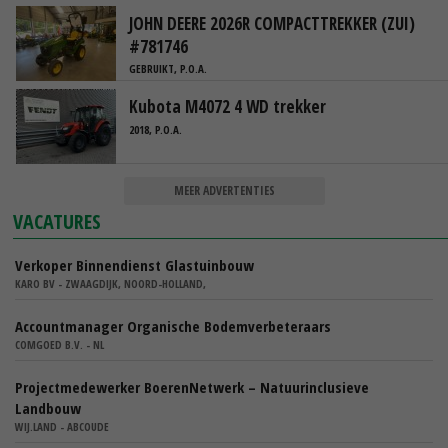
JOHN DEERE 2026R COMPACTTREKKER (ZUI)
#781746
GEBRUIKT, P.O.A.
Kubota M4072 4 WD trekker
2018, P.O.A.
MEER ADVERTENTIES
VACATURES
Verkoper Binnendienst Glastuinbouw
KARO BV - ZWAAGDIJK, NOORD-HOLLAND,
Accountmanager Organische Bodemverbeteraars
COMGOED B.V. - NL
Projectmedewerker BoerenNetwerk – Natuurinclusieve
Landbouw
WIJ.LAND - ABCOUDE