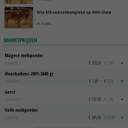
Rita 670 vaarzenkampioen op HHH-show
07-12-2013
MARKTPRIJZEN
Magere melkpoeder
Zuivel NL
€ 269,00
€ 7,00
Vleeskuikens 2001-2600 gr
Barneveld
€ 1,09
~
€ 1,11
Gerst
Groningen
€ 197,00
€ 2,00
Volle melkpoeder
Zuivel NL
€ 345,00
€ 20,00