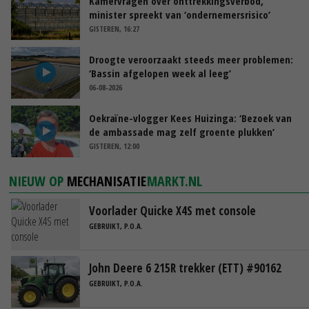
Kamervragen over onttrekkingsverbod,
minister spreekt van ‘ondernemersrisico’
GISTEREN, 16:27
Droogte veroorzaakt steeds meer problemen:
‘Bassin afgelopen week al leeg’
06-08-2026
Oekraïne-vlogger Kees Huizinga: ‘Bezoek van
de ambassade mag zelf groente plukken’
GISTEREN, 12:00
NIEUW OP
MECHANISATIE
MARKT.NL
Voorlader Quicke X4S met console
GEBRUIKT, P.O.A.
John Deere 6 215R trekker (ETT) #90162
GEBRUIKT, P.O.A.