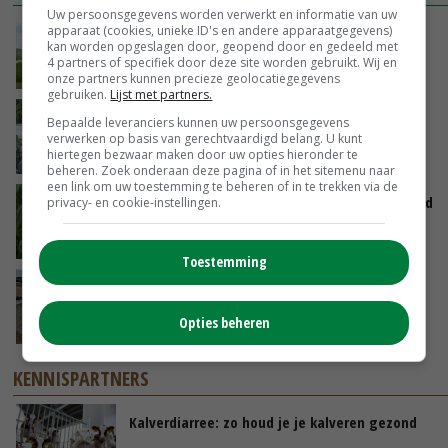
Uw persoonsgegevens worden verwerkt en informatie van uw
POAH!: John Deere 7730
apparaat (cookies, unieke ID's en andere apparaatgegevens)
kan worden opgeslagen door, geopend door en gedeeld met
4 partners of specifiek door deze site worden gebruikt. Wij en
VANDAAG, 10:00
onze partners kunnen precieze geolocatiegegevens
gebruiken.
Lijst met partners.
Oekraïne-vlogger Kees Huizinga: ‘Bezoek van
Bepaalde leveranciers kunnen uw persoonsgegevens
de ambassade mag zelf groente plukken’
verwerken op basis van gerechtvaardigd belang. U kunt
hiertegen bezwaar maken door uw opties hieronder te
GISTEREN, 12:00
beheren. Zoek onderaan deze pagina of in het sitemenu naar
een link om uw toestemming te beheren of in te trekken via de
Limburgse mais van Frijns doet het verrassend
privacy- en cookie-instellingen.
goed
GISTEREN, 10:00
Toestemming
Droogte veroorzaakt steeds meer problemen:
‘Bassin afgelopen week al leeg’
Opties beheren
06-08-2026
KENNISPARTNERS
Kalverdiarree: zo houd je je kalveren gezond