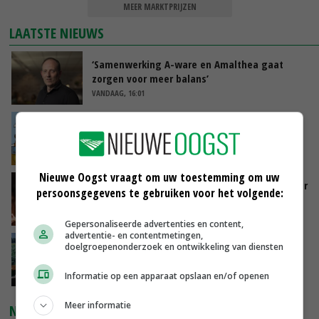
MEER MARKTPRIJZEN
LAATSTE NIEUWS
‘Samenwerking A-ware en Amalthea gaat
zorgen voor meer balans’
VANDAAG, 16:01
Internationale vraag naar geitenzuivel blijft
groot: Nederland in Europese top
VANDAAG, 15:33
Nieuwe Oogst vraagt om uw toestemming om uw
Vlaamse varkensstapel krimpt, pluimveesector
persoonsgegevens te gebruiken voor het volgende:
groeit door schaalvergroting
VANDAAG, 15:20
Gepersonaliseerde advertenties en content,
advertentie- en contentmetingen,
‘Cijfer jezelf niet weg en doe vooral ook waar
doelgroepenonderzoek en ontwikkeling van diensten
je gelukkig van wordt’
VANDAAG, 13:31
Informatie op een apparaat opslaan en/of openen
Meer informatie
NIEUWSTE VIDEO'S