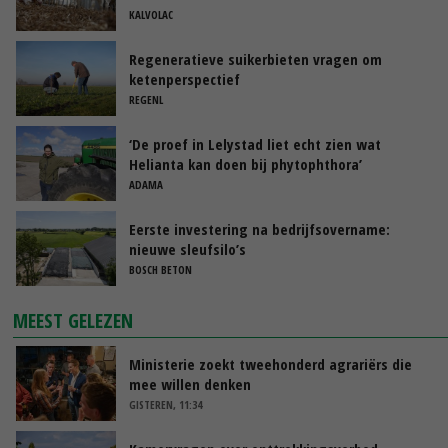
KALVOLAC
Regeneratieve suikerbieten vragen om
ketenperspectief
REGENL
‘De proef in Lelystad liet echt zien wat
Helianta kan doen bij phytophthora’
ADAMA
Eerste investering na bedrijfsovername:
nieuwe sleufsilo’s
BOSCH BETON
MEEST GELEZEN
Ministerie zoekt tweehonderd agrariërs die
mee willen denken
GISTEREN, 11:34