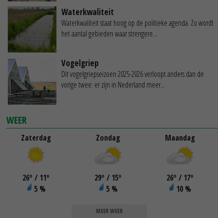
Waterkwaliteit
Waterkwaliteit staat hoog op de politieke agenda. Zo wordt
het aantal gebieden waar strengere...
Vogelgriep
Dit vogelgriepseizoen 2025-2026 verloopt anders dan de
vorige twee: er zijn in Nederland meer...
WEER
Zaterdag
Zondag
Maandag
26
°
/ 11
°
29
°
/ 15
°
26
°
/ 17
°
5 %
5 %
10 %
MEER WEER