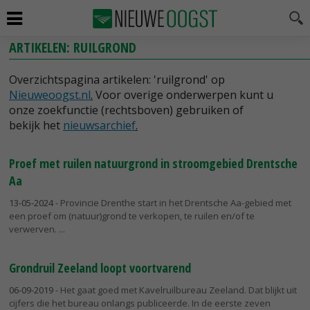
ARTIKELEN: RUILGROND
Overzichtspagina artikelen: 'ruilgrond' op
Nieuweoogst.nl
.
Voor overige onderwerpen kunt u
onze zoekfunctie (rechtsboven) gebruiken of
bekijk het
nieuwsarchief
.
Proef met ruilen natuurgrond in stroomgebied Drentsche
Aa
13-05-2024
- Provincie Drenthe start in het Drentsche Aa-gebied met
een proef om (natuur)grond te verkopen, te ruilen en/of te
verwerven.
Grondruil Zeeland loopt voortvarend
06-09-2019
- Het gaat goed met Kavelruilbureau Zeeland. Dat blijkt uit
cijfers die het bureau onlangs publiceerde. In de eerste zeven