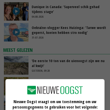
Danique in Canada: ‘Superveel schik gehad
tijdens stage’
04-08-2026
Oekraïne-vlogger Kees Huizinga: ‘Tarwe wordt
geperst, koeien hebben stro nodig’
31-07-2026
MEEST GELEZEN
‘De eerste 10 ton van de uienoogst zijn we nu
al kwijt’
GISTEREN, 09:28
Droogte raakt alle sectoren, LTO waarschuwt
voor lege schappen
GISTEREN, 11:05
Nieuwe Oogst vraagt om uw toestemming om uw
Droogte veroorzaakt steeds meer problemen:
persoonsgegevens te gebruiken voor het volgende:
‘Bassin afgelopen week al leeg’