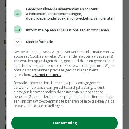
GISTEREN, 14:06
Gepersonaliseerde advertenties en content,
advertentie- en contentmetingen,
Koeien van enige drijvende boerderij ter
doelgroepenonderzoek en ontwikkeling van diensten
wereld zijn te koop
GISTEREN, 12:00
Informatie op een apparaat opslaan en/of openen
KENNISPARTNERS
Meer informatie
Uw persoonsgegevens worden verwerkt en informatie van uw
Totaal verschillende experimenteerlocaties
apparaat (cookies, unieke ID's en andere apparaatgegevens)
leren van elkaar via Nationaal Platform
kan worden opgeslagen door, geopend door en gedeeld met
4 partners of specifiek door deze site worden gebruikt. Wij en
NETWERK PLATTELAND
onze partners kunnen precieze geolocatiegegevens
gebruiken.
Lijst met partners.
Hoe ze in Nieuw-Zeeland melkrobot en weiden
Bepaalde leveranciers kunnen uw persoonsgegevens
samenbrengen
verwerken op basis van gerechtvaardigd belang. U kunt
LELY
hiertegen bezwaar maken door uw opties hieronder te
beheren. Zoek onderaan deze pagina of in het sitemenu naar
een link om uw toestemming te beheren of in te trekken via de
Kick Start Brok; voor een snelle start en mooie
privacy- en cookie-instellingen.
piek
GEBRS. FUITE
Toestemming
WTTA: wat betekent de nieuwe wet voor