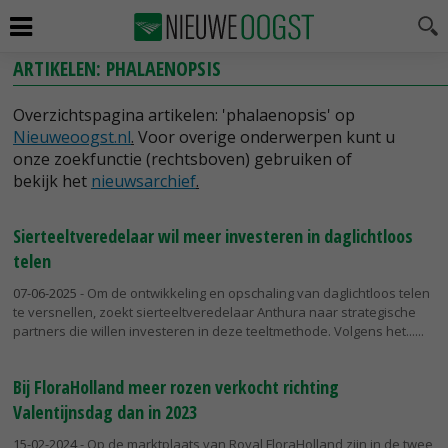
ARTIKELEN: PHALAENOPSIS
Overzichtspagina artikelen: 'phalaenopsis' op
Nieuweoogst.nl
.
Voor overige onderwerpen kunt u
onze zoekfunctie (rechtsboven) gebruiken of
bekijk het
nieuwsarchief
.
Sierteeltveredelaar wil meer investeren in daglichtloos
telen
07-06-2025
- Om de ontwikkeling en opschaling van daglichtloos telen
te versnellen, zoekt sierteeltveredelaar Anthura naar strategische
partners die willen investeren in deze teeltmethode. Volgens het...
Bij FloraHolland meer rozen verkocht richting
Valentijnsdag dan in 2023
15-02-2024
- Op de marktplaats van Royal FloraHolland zijn in de twee