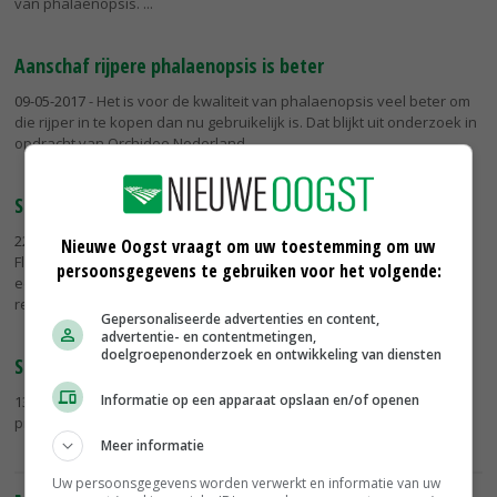
van phalaenopsis.
Aanschaf rijpere phalaenopsis is beter
09-05-2017
- Het is voor de kwaliteit van phalaenopsis veel beter om
die rijper in te kopen dan nu gebruikelijk is. Dat blijkt uit onderzoek in
opdracht van Orchidee Nederland.
Stolk Flora teelt Phalaenopsis in harmonie met natuur
22-12-2016
- Jan Stolk van Stolk Flora heeft in november op de Trade
Nieuwe Oogst vraagt om uw toestemming om uw
Flair in Aalsmeer 'Your Natural Orchid' gepresenteerd. De kweker wil
persoonsgegevens te gebruiken voor het volgende:
een verantwoord geteelde Phalaenopsis bieden, waarop geen
residu...
Gepersonaliseerde advertenties en content,
advertentie- en contentmetingen,
doelgroepenonderzoek en ontwikkeling van diensten
Start teelt in DaglichtKas
Informatie op een apparaat opslaan en/of openen
13-05-2014
- Ter Laak Orchids in Wateringen start als eerste
praktijkbedrijf met de teelt van phalaenopsis in een DaglichtKas.
Meer informatie
Uw persoonsgegevens worden verwerkt en informatie van uw