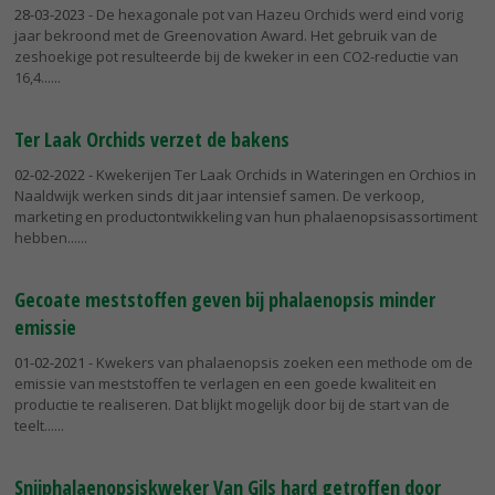
28-03-2023
- De hexagonale pot van Hazeu Orchids werd eind vorig
jaar bekroond met de Greenovation Award. Het gebruik van de
zeshoekige pot resulteerde bij de kweker in een CO2-reductie van
16,4...
Ter Laak Orchids verzet de bakens
02-02-2022
- Kwekerijen Ter Laak Orchids in Wateringen en Orchios in
Naaldwijk werken sinds dit jaar intensief samen. De verkoop,
marketing en productontwikkeling van hun phalaenopsisassortiment
hebben...
Gecoate meststoffen geven bij phalaenopsis minder
emissie
01-02-2021
- Kwekers van phalaenopsis zoeken een methode om de
emissie van meststoffen te verlagen en een goede kwaliteit en
productie te realiseren. Dat blijkt mogelijk door bij de start van de
teelt...
Snijphalaenopsiskweker Van Gils hard getroffen door