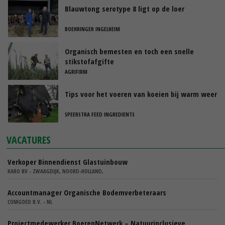
Blauwtong serotype 8 ligt op de loer
BOEHRINGER INGELHEIM
Organisch bemesten en toch een snelle
stikstofafgifte
AGRIFIRM
Tips voor het voeren van koeien bij warm weer
SPEERSTRA FEED INGREDIENTS
VACATURES
Verkoper Binnendienst Glastuinbouw
KARO BV - ZWAAGDIJK, NOORD-HOLLAND,
Accountmanager Organische Bodemverbeteraars
COMGOED B.V. - NL
Projectmedewerker BoerenNetwerk – Natuurinclusieve