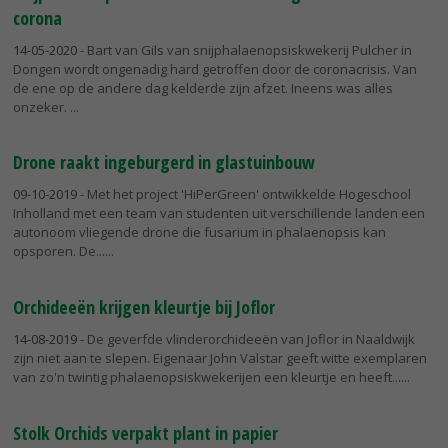
corona
14-05-2020
- Bart van Gils van snijphalaenopsiskwekerij Pulcher in
Dongen wordt ongenadig hard getroffen door de coronacrisis. Van
de ene op de andere dag kelderde zijn afzet. Ineens was alles
onzeker.
Drone raakt ingeburgerd in glastuinbouw
09-10-2019
- Met het project 'HiPerGreen' ontwikkelde Hogeschool
Inholland met een team van studenten uit verschillende landen een
autonoom vliegende drone die fusarium in phalaenopsis kan
opsporen. De...
Orchideeën krijgen kleurtje bij Joflor
14-08-2019
- De geverfde vlinderorchideeën van Joflor in Naaldwijk
zijn niet aan te slepen. Eigenaar John Valstar geeft witte exemplaren
van zo'n twintig phalaenopsiskwekerijen een kleurtje en heeft...
Stolk Orchids verpakt plant in papier