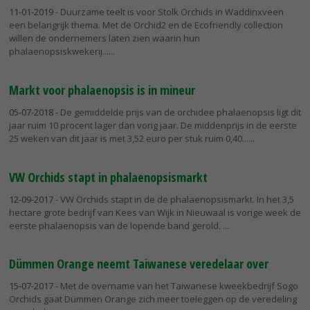
11-01-2019
- Duurzame teelt is voor Stolk Orchids in Waddinxveen
een belangrijk thema. Met de Orchid2 en de Ecofriendly collection
willen de ondernemers laten zien waarin hun
phalaenopsiskwekerij...
Markt voor phalaenopsis is in mineur
05-07-2018
- De gemiddelde prijs van de orchidee phalaenopsis ligt dit
jaar ruim 10 procent lager dan vorig jaar. De middenprijs in de eerste
25 weken van dit jaar is met 3,52 euro per stuk ruim 0,40...
VW Orchids stapt in phalaenopsismarkt
12-09-2017
- VW Orchids stapt in de de phalaenopsismarkt. In het 3,5
hectare grote bedrijf van Kees van Wijk in Nieuwaal is vorige week de
eerste phalaenopsis van de lopende band gerold.
Dümmen Orange neemt Taiwanese veredelaar over
15-07-2017
- Met de overname van het Taiwanese kweekbedrijf Sogo
Orchids gaat Dümmen Orange zich meer toeleggen op de veredeling