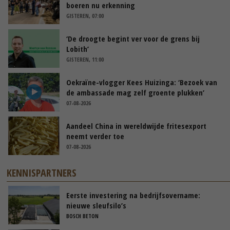
boeren nu erkenning
GISTEREN, 07:00
‘De droogte begint ver voor de grens bij
Lobith’
GISTEREN, 11:00
Oekraïne-vlogger Kees Huizinga: ‘Bezoek van
de ambassade mag zelf groente plukken’
07-08-2026
Aandeel China in wereldwijde fritesexport
neemt verder toe
07-08-2026
KENNISPARTNERS
Eerste investering na bedrijfsovername:
nieuwe sleufsilo’s
BOSCH BETON