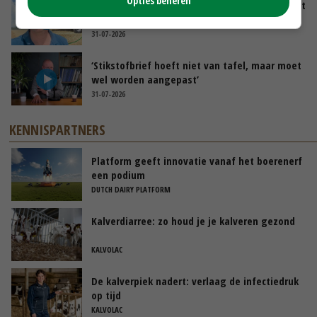
Opties beheren
Oekraïne-vlogger Kees Huizinga: ‘Tarwe wordt
geperst, koeien hebben stro nodig’
31-07-2026
‘Stikstofbrief hoeft niet van tafel, maar moet
wel worden aangepast’
31-07-2026
KENNISPARTNERS
Platform geeft innovatie vanaf het boerenerf
een podium
DUTCH DAIRY PLATFORM
Kalverdiarree: zo houd je je kalveren gezond
KALVOLAC
De kalverpiek nadert: verlaag de infectiedruk
op tijd
KALVOLAC