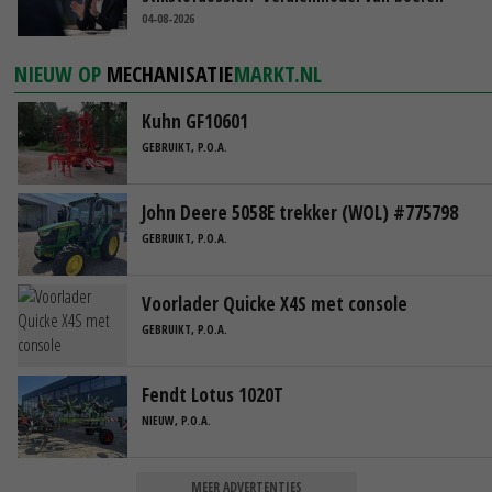
blijft cruciaal’
04-08-2026
NIEUW OP
MECHANISATIE
MARKT.NL
Kuhn GF10601
GEBRUIKT, P.O.A.
John Deere 5058E trekker (WOL) #775798
GEBRUIKT, P.O.A.
Voorlader Quicke X4S met console
GEBRUIKT, P.O.A.
Fendt Lotus 1020T
NIEUW, P.O.A.
MEER ADVERTENTIES