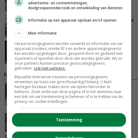
al kwijt’
advertentie- en contentmetingen,
VANDAAG, 09:28
doelgroepenonderzoek en ontwikkeling van diensten
ForFarmers groeit verder en ziet marktaandeel
Informatie op een apparaat opslaan en/of openen
toenemen
VANDAAG, 07:43
Meer informatie
Uw persoonsgegevens worden verwerkt en informatie van uw
Zalmkweker wil ‘standaard neerzetten die als
apparaat (cookies, unieke ID's en andere apparaatgegevens)
voorbeeld kan dienen voor sector’
kan worden opgeslagen door, geopend door en gedeeld met
4 partners of specifiek door deze site worden gebruikt. Wij en
VANDAAG, 06:21
onze partners kunnen precieze geolocatiegegevens
gebruiken.
Lijst met partners.
NIEUWSTE VIDEO'S
Bepaalde leveranciers kunnen uw persoonsgegevens
verwerken op basis van gerechtvaardigd belang. U kunt
hiertegen bezwaar maken door uw opties hieronder te
Danique in Canada: ‘Superveel schik gehad
beheren. Zoek onderaan deze pagina of in het sitemenu naar
tijdens stage’
een link om uw toestemming te beheren of in te trekken via de
04-08-2026
privacy- en cookie-instellingen.
POAH!: Fendt 1042
Toestemming
01-08-2026