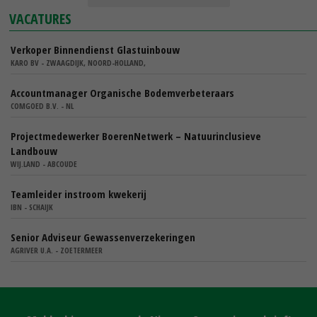
VACATURES
Verkoper Binnendienst Glastuinbouw
KARO BV - ZWAAGDIJK, NOORD-HOLLAND,
Accountmanager Organische Bodemverbeteraars
COMGOED B.V. - NL
Projectmedewerker BoerenNetwerk – Natuurinclusieve
Landbouw
WIJ.LAND - ABCOUDE
Teamleider instroom kwekerij
IBN - SCHAIJK
Senior Adviseur Gewassenverzekeringen
AGRIVER U.A. - ZOETERMEER