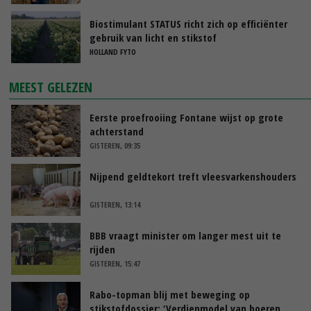
Biostimulant STATUS richt zich op efficiënter
gebruik van licht en stikstof
HOLLAND FYTO
MEEST GELEZEN
Eerste proefrooiing Fontane wijst op grote
achterstand
GISTEREN, 09:35
Nijpend geldtekort treft vleesvarkenshouders
GISTEREN, 13:14
BBB vraagt minister om langer mest uit te
rijden
GISTEREN, 15:47
Rabo-topman blij met beweging op
stikstofdossier: ‘Verdienmodel van boeren