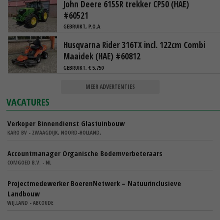
John Deere 6155R trekker CP50 (HAE)
#60521
GEBRUIKT, P.O.A.
Husqvarna Rider 316TX incl. 122cm Combi
Maaidek (HAE) #60812
GEBRUIKT, € 5.750
MEER ADVERTENTIES
VACATURES
Verkoper Binnendienst Glastuinbouw
KARO BV - ZWAAGDIJK, NOORD-HOLLAND,
Accountmanager Organische Bodemverbeteraars
COMGOED B.V. - NL
Projectmedewerker BoerenNetwerk – Natuurinclusieve
Landbouw
WIJ.LAND - ABCOUDE