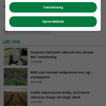
Bekijk meer over:
Toestemming
veredeling
Europees Parlement
Opties beheren
genetische modificatie
LEES OOK
Europees Parlement akkoord met nieuwe
NGT-verordening
17-06-2026
WUR start nieuwe veldproeven met ngt-
aardappelen
09-04-2026
Sterke tulpenrassen nodig; resistentie
inkruisen vraagt om lange adem
21-03-2026