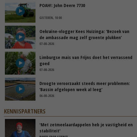
POAH!: John Deere 7730
GISTEREN, 10:00
Oekraïne-vlogger Kees Huizinga: ‘Bezoek van
de ambassade mag zelf groente plukken’
07-08-2026
Limburgse mais van Frijns doet het verrassend
goed
07-08-2026
Droogte veroorzaakt steeds meer problemen:
‘Bassin afgelopen week al leeg’
06-08-2026
KENNISPARTNERS
'Met zetmeelaardappelen heb je vastigheid en
stabiliteit'
BAYER CROP SCIENCE