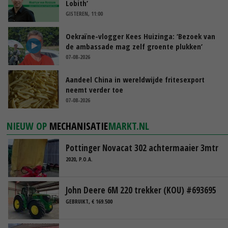
Lobith’
GISTEREN, 11:00
Oekraïne-vlogger Kees Huizinga: ‘Bezoek van
de ambassade mag zelf groente plukken’
07-08-2026
Aandeel China in wereldwijde fritesexport
neemt verder toe
07-08-2026
NIEUW OP
MECHANISATIE
MARKT.NL
Pottinger Novacat 302 achtermaaier 3mtr
2020, P.O.A.
John Deere 6M 220 trekker (KOU) #693695
GEBRUIKT, € 169.500