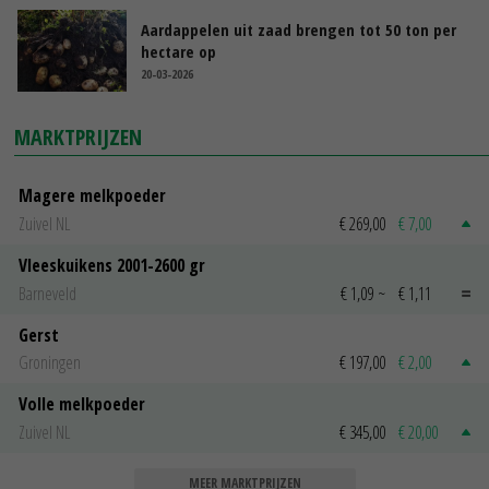
Aardappelen uit zaad brengen tot 50 ton per
hectare op
20-03-2026
MARKTPRIJZEN
Magere melkpoeder
Zuivel NL
€ 269,00
€ 7,00
Vleeskuikens 2001-2600 gr
Barneveld
€ 1,09
~
€ 1,11
Gerst
Groningen
€ 197,00
€ 2,00
Volle melkpoeder
Zuivel NL
€ 345,00
€ 20,00
MEER MARKTPRIJZEN