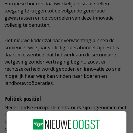
Europese boeren daadwerkelijk in staat stellen
toegang te krijgen tot de volgende generatie
gewasrassen en de voordelen van deze innovatie
volledig te benutten.
Het nieuwe kader zal naar verwachting binnen de
komende twee jaar volledig operationeel zijn. Het is
daarom essentieel dat het werk aan de secundaire
wetgeving zonder vertraging begint, zodat er
rechtszekerheid wordt geboden en innovatie zo snel
mogelijk haar weg kan vinden naar boeren en
landbouwcoöperaties.
Politiek positief
Nederlandse Europarlementariërs zijn ingenomen met
het besluit, zoals Bert-Jan Ruissen (SGP). ‘Zowel voor
boer als plantenveredelaar betekent dit een
belangrijke doorbraak’, reageert hij. ‘NGT’s zijn een