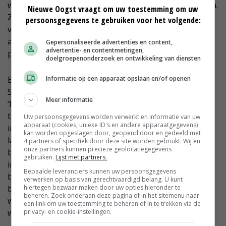
welkome aanvulling op klassieke veredelingsmethoden.
Nieuwe Oogst vraagt om uw toestemming om uw
Ze bieden mooie mogelijkheden om de ontwikkeling
persoonsgegevens te gebruiken voor het volgende:
van nieuwe plantenrassen te versnellen. Denk daarbij
aan rassen die beter bestand zijn tegen ziekten en
Gepersonaliseerde advertenties en content,
advertentie- en contentmetingen,
plagen en klimaatverandering.’
doelgroepenonderzoek en ontwikkeling van diensten
Informatie op een apparaat opslaan en/of openen
BBB-Europarlementariër en delegatieleider Sander
Smit is eveneens positief over het bereikte resultaat.
Meer informatie
‘Met dit akkoord kiest de EU eindelijk voor een
toekomst van innovatie en tegen angstzaaierij. Onze
Uw persoonsgegevens worden verwerkt en informatie van uw
apparaat (cookies, unieke ID's en andere apparaatgegevens)
innovatieve planten- en zaadveredelaars worden niet
kan worden opgeslagen door, geopend door en gedeeld met
langer verjaagd uit de EU. Zij krijgen eindelijk de
4 partners of specifiek door deze site worden gebruikt. Wij en
onze partners kunnen precieze geolocatiegegevens
benodigde wettelijke ruimte om hier te blijven
gebruiken.
Lijst met partners.
innoveren voor boer en tuinder. Dit is dé sleutel naar
Bepaalde leveranciers kunnen uw persoonsgegevens
betere opbrengsten met gewassen die optimaal
verwerken op basis van gerechtvaardigd belang. U kunt
hiertegen bezwaar maken door uw opties hieronder te
bestand zijn tegen hardnekkige plagen en extreem
beheren. Zoek onderaan deze pagina of in het sitemenu naar
weer. De Europese en wereldwijde voedselzekerheid
een link om uw toestemming te beheren of in te trekken via de
privacy- en cookie-instellingen.
wordt hiermee versterkt.’