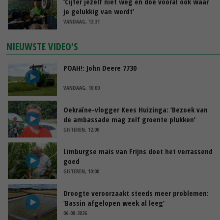
‘Cijfer jezelf niet weg en doe vooral ook waar
je gelukkig van wordt’
VANDAAG, 13:31
NIEUWSTE VIDEO'S
POAH!: John Deere 7730
VANDAAG, 10:00
Oekraïne-vlogger Kees Huizinga: ‘Bezoek van
de ambassade mag zelf groente plukken’
GISTEREN, 12:00
Limburgse mais van Frijns doet het verrassend
goed
GISTEREN, 10:00
Droogte veroorzaakt steeds meer problemen:
‘Bassin afgelopen week al leeg’
06-08-2026