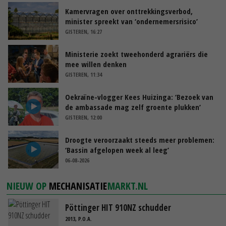
Kamervragen over onttrekkingsverbod,
minister spreekt van ‘ondernemersrisico’
GISTEREN, 16:27
Ministerie zoekt tweehonderd agrariërs die
mee willen denken
GISTEREN, 11:34
Oekraïne-vlogger Kees Huizinga: ‘Bezoek van
de ambassade mag zelf groente plukken’
GISTEREN, 12:00
Droogte veroorzaakt steeds meer problemen:
‘Bassin afgelopen week al leeg’
06-08-2026
NIEUW OP
MECHANISATIE
MARKT.NL
Pöttinger HIT 910NZ schudder
2013, P.O.A.