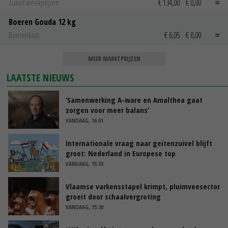
Zuivel weekprijzen
€ 134,00
€ 0,00
Boeren Gouda 12 kg
Boerenkaas
€ 6,05
€ 0,00
MEER MARKTPRIJZEN
LAATSTE NIEUWS
‘Samenwerking A-ware en Amalthea gaat
zorgen voor meer balans’
VANDAAG, 16:01
Internationale vraag naar geitenzuivel blijft
groot: Nederland in Europese top
VANDAAG, 15:33
Vlaamse varkensstapel krimpt, pluimveesector
groeit door schaalvergroting
VANDAAG, 15:20