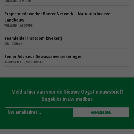
COMGOED B.V. - NL
Projectmedewerker BoerenNetwerk – Natuurinclusieve
Landbouw
WIJ.LAND - ABCOUDE
Teamleider instroom kwekerij
IBN - SCHAIJK
Senior Adviseur Gewassenverzekeringen
AGRIVER U.A. - ZOETERMEER
Meld u hier aan voor de Nieuwe Oogst nieuwsbrief!
Dagelijks in uw mailbox
AANMELDEN