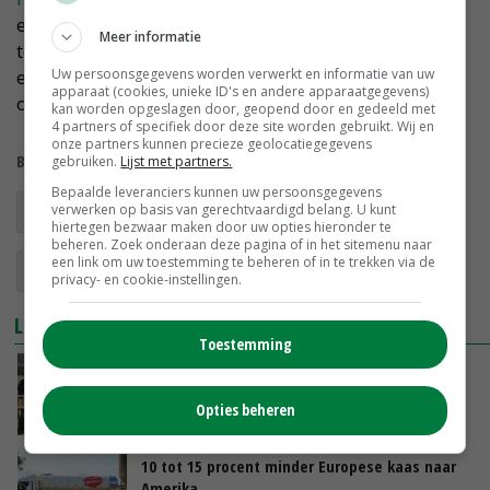
exportmarkten heeft Europa te maken met
Meer informatie
toenemende concurrentie vanuit de Verenigde Staten
Uw persoonsgegevens worden verwerkt en informatie van uw
en Oceanië. De lage dollarkoers is hier een belangrijke
apparaat (cookies, unieke ID's en andere apparaatgegevens)
oorzaak van.
kan worden opgeslagen door, geopend door en gedeeld met
4 partners of specifiek door deze site worden gebruikt. Wij en
onze partners kunnen precieze geolocatiegegevens
Bekijk meer over:
gebruiken.
Lijst met partners.
Bepaalde leveranciers kunnen uw persoonsgegevens
verwerken op basis van gerechtvaardigd belang. U kunt
internationale melkprijsvergelijking
ZuivelNL
hiertegen bezwaar maken door uw opties hieronder te
beheren. Zoek onderaan deze pagina of in het sitemenu naar
een link om uw toestemming te beheren of in te trekken via de
zuivelmarkt
melkprijzen
privacy- en cookie-instellingen.
LEES OOK
Toestemming
Melkprijs in april 14 procent hoger dan jaar
eerder
Opties beheren
02-06-2025
10 tot 15 procent minder Europese kaas naar
Amerika