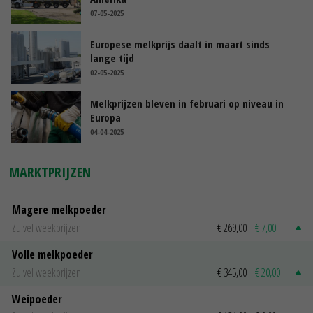
07-05-2025
Europese melkprijs daalt in maart sinds
lange tijd
02-05-2025
Melkprijzen bleven in februari op niveau in
Europa
04-04-2025
MARKTPRIJZEN
Magere melkpoeder
Zuivel weekprijzen
€ 269,00
€ 7,00
Volle melkpoeder
Zuivel weekprijzen
€ 345,00
€ 20,00
Weipoeder