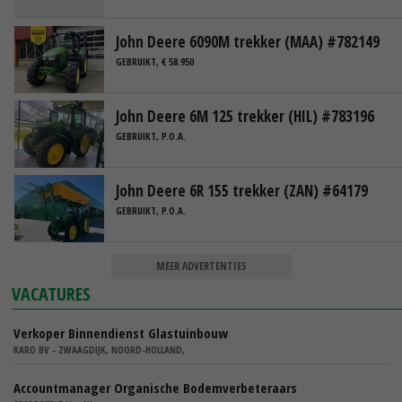
John Deere 6090M trekker (MAA) #782149
GEBRUIKT, € 58.950
John Deere 6M 125 trekker (HIL) #783196
GEBRUIKT, P.O.A.
John Deere 6R 155 trekker (ZAN) #64179
GEBRUIKT, P.O.A.
MEER ADVERTENTIES
VACATURES
Verkoper Binnendienst Glastuinbouw
KARO BV - ZWAAGDIJK, NOORD-HOLLAND,
Accountmanager Organische Bodemverbeteraars