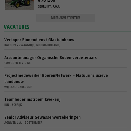
GEBRUIKT, P.O.A.
MEER ADVERTENTIES
VACATURES
Verkoper Binnendienst Glastuinbouw
KARO BV - ZWAAGDIJK, NOORD-HOLLAND,
Accountmanager Organische Bodemverbeteraars
COMGOED B.V. - NL
Projectmedewerker BoerenNetwerk – Natuurinclusieve
Landbouw
WIJ.LAND - ABCOUDE
Teamleider instroom kwekerij
IBN - SCHAIJK
Senior Adviseur Gewassenverzekeringen
AGRIVER U.A. - ZOETERMEER