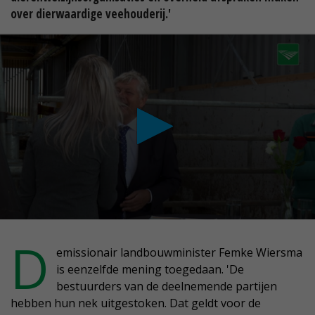
over dierwaardige veehouderij.'
conds
D
emissionair landbouwminister Femke Wiersma
is eenzelfde mening toegedaan. 'De
nutes,
bestuurders van de deelnemende partijen
conds
hebben hun nek uitgestoken. Dat geldt voor de