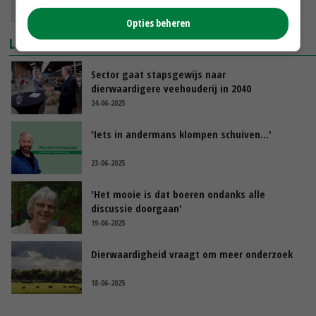
dierenwelzijn
Femke Wiersma
Opties beheren
LEES OOK
Sector gaat stapsgewijs naar
dierwaardigere veehouderij in 2040
24-06-2025
'Iets in andermans klompen schuiven...'
23-06-2025
'Het mooie is dat boeren ondanks alle
discussie doorgaan'
19-06-2025
Dierwaardigheid vraagt om meer onderzoek
18-06-2025