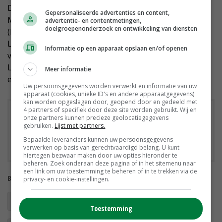
Dutch Dairymen Board (DDB), LTO-vakgroep
Gepersonaliseerde advertenties en content,
Melkveehouderij, Nederlandse Zuivel Organisatie
advertentie- en contentmetingen,
doelgroepenonderzoek en ontwikkeling van diensten
(NZO), ZuivelNL, Centraal Bureau
Levensmiddelenhandel (CBL), Centrale Organisatie
Informatie op een apparaat opslaan en/of openen
voor de Vleessector (COV), Federatie Nederlandse
Levensmiddelen Industrie (FNLI), Dierenbescherming
Meer informatie
en Caring Farmers.
Uw persoonsgegevens worden verwerkt en informatie van uw
apparaat (cookies, unieke ID's en andere apparaatgegevens)
kan worden opgeslagen door, geopend door en gedeeld met
4 partners of specifiek door deze site worden gebruikt. Wij en
Downloads
onze partners kunnen precieze geolocatiegegevens
gebruiken.
Lijst met partners.
Convenant Stappen naar een dierwaardige veehouderij
Bepaalde leveranciers kunnen uw persoonsgegevens
verwerken op basis van gerechtvaardigd belang. U kunt
hiertegen bezwaar maken door uw opties hieronder te
beheren. Zoek onderaan deze pagina of in het sitemenu naar
een link om uw toestemming te beheren of in te trekken via de
Bekijk meer over:
privacy- en cookie-instellingen.
Convenant dierwaardige veehouderij
Toestemming