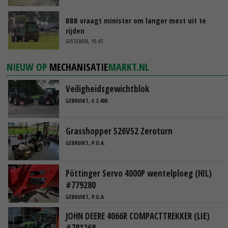
BBB vraagt minister om langer mest uit te
rijden
GISTEREN, 15:47
NIEUW OP
MECHANISATIE
MARKT.NL
Veiligheidsgewichtblok
GEBRUIKT, € 2.400
Grasshopper 526V52 Zeroturn
GEBRUIKT, P.O.A.
Pöttinger Servo 4000P wentelploeg (HIL)
#779280
GEBRUIKT, P.O.A.
JOHN DEERE 4066R COMPACTTREKKER (LIE)
#781268