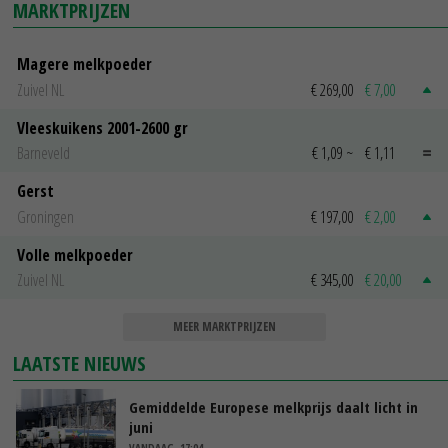
MARKTPRIJZEN
Magere melkpoeder
Zuivel NL
€ 269,00
€ 7,00
Vleeskuikens 2001-2600 gr
Barneveld
€ 1,09
~
€ 1,11
Gerst
Groningen
€ 197,00
€ 2,00
Volle melkpoeder
Zuivel NL
€ 345,00
€ 20,00
MEER MARKTPRIJZEN
LAATSTE NIEUWS
Gemiddelde Europese melkprijs daalt licht in
juni
VANDAAG, 17:04