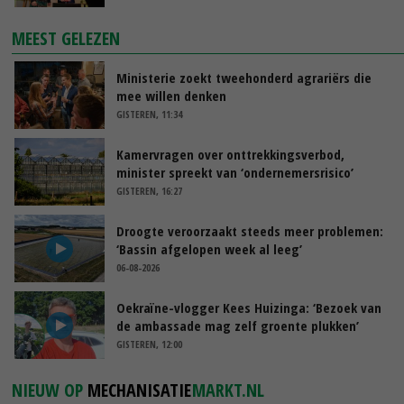
MEEST GELEZEN
Ministerie zoekt tweehonderd agrariërs die
mee willen denken
GISTEREN, 11:34
Kamervragen over onttrekkingsverbod,
minister spreekt van ‘ondernemersrisico’
GISTEREN, 16:27
Droogte veroorzaakt steeds meer problemen:
‘Bassin afgelopen week al leeg’
06-08-2026
Oekraïne-vlogger Kees Huizinga: ‘Bezoek van
de ambassade mag zelf groente plukken’
GISTEREN, 12:00
NIEUW OP
MECHANISATIE
MARKT.NL