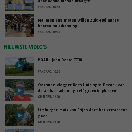
door aanhoudende droogte
VANDAAG, 09:48
Na jarenlang meten willen Zuid-Hollandse
boeren nu erkenning
VANDAAG, 07:00
NIEUWSTE VIDEO'S
POAH!: John Deere 7730
VANDAAG, 10:00
Oekraïne-vlogger Kees Huizinga: ‘Bezoek van
de ambassade mag zelf groente plukken’
GISTEREN, 12:00
Limburgse mais van Frijns doet het verrassend
goed
GISTEREN, 10:00