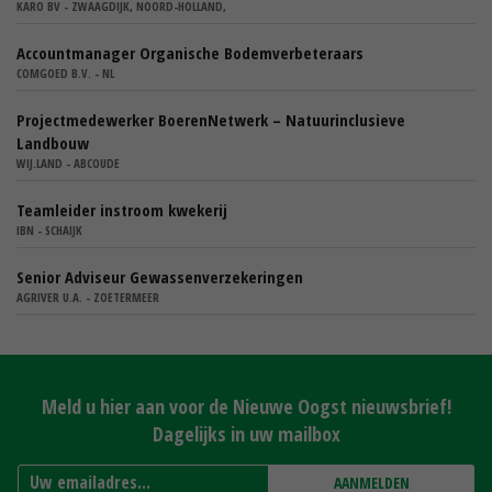
KARO BV - ZWAAGDIJK, NOORD-HOLLAND,
Accountmanager Organische Bodemverbeteraars
COMGOED B.V. - NL
Projectmedewerker BoerenNetwerk – Natuurinclusieve
Landbouw
WIJ.LAND - ABCOUDE
Teamleider instroom kwekerij
IBN - SCHAIJK
Senior Adviseur Gewassenverzekeringen
AGRIVER U.A. - ZOETERMEER
Meld u hier aan voor de Nieuwe Oogst nieuwsbrief!
Dagelijks in uw mailbox
AANMELDEN