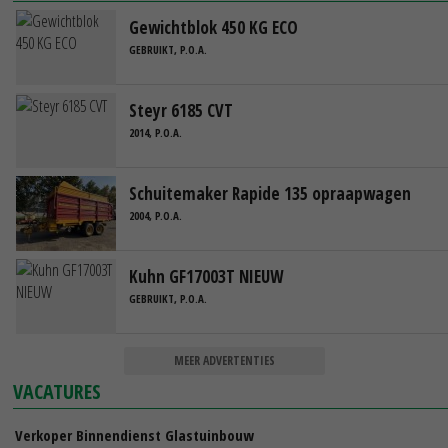
Gewichtblok 450 KG ECO
GEBRUIKT, P.O.A.
Steyr 6185 CVT
2014, P.O.A.
Schuitemaker Rapide 135 opraapwagen
2004, P.O.A.
Kuhn GF17003T NIEUW
GEBRUIKT, P.O.A.
MEER ADVERTENTIES
VACATURES
Verkoper Binnendienst Glastuinbouw