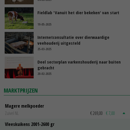
Fieldlab 'Vanuit het dier bekeken' van start
19-05-2025
Internetconsultatie over dierwaardige
veehouderij uitgesteld
25-03-2025
Deel sectorplan varkenshouderij naar buiten
gebracht
20-02-2025
MARKTPRIJZEN
Magere melkpoeder
Zuivel NL
€ 269,00
€ 7,00
Vleeskuikens 2001-2600 gr