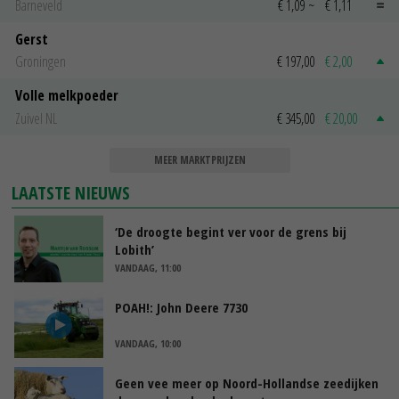
Barneveld
€ 1,09
~
€ 1,11
Gerst
Groningen
€ 197,00
€ 2,00
Volle melkpoeder
Zuivel NL
€ 345,00
€ 20,00
MEER MARKTPRIJZEN
LAATSTE NIEUWS
‘De droogte begint ver voor de grens bij
Lobith’
VANDAAG, 11:00
POAH!: John Deere 7730
VANDAAG, 10:00
Geen vee meer op Noord-Hollandse zeedijken