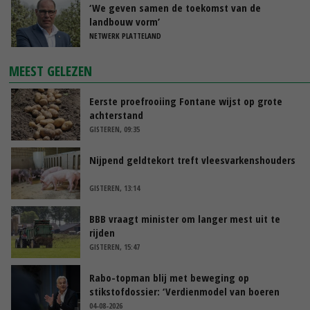
‘We geven samen de toekomst van de
landbouw vorm’
NETWERK PLATTELAND
MEEST GELEZEN
Eerste proefrooiing Fontane wijst op grote
achterstand
GISTEREN, 09:35
Nijpend geldtekort treft vleesvarkenshouders
GISTEREN, 13:14
BBB vraagt minister om langer mest uit te
rijden
GISTEREN, 15:47
Rabo-topman blij met beweging op
stikstofdossier: ‘Verdienmodel van boeren
blijft cruciaal’
04-08-2026