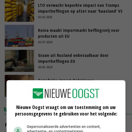
LTO verwacht beperkte impact van Trumps
importheffingen op afzet naar 'kaasland' VS
03-02-2025
Kenia maakt importmarkt heffingsvrij voor
producten uit EU
02-07-2024
Graan uit Rusland onbetaalbaar door
importheffingen EU
30-05-2024
Tariefvrije import Oekraïense
landbouwproducten verlengd
14-05-2024
Nieuwe Oogst vraagt om uw toestemming om uw
MARKTPRIJZEN
persoonsgegevens te gebruiken voor het volgende:
Magere melkpoeder
Gepersonaliseerde advertenties en content,
advertentie- en contentmetingen,