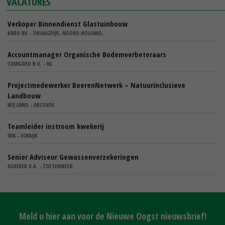
VACATURES
Verkoper Binnendienst Glastuinbouw
KARO BV - ZWAAGDIJK, NOORD-HOLLAND,
Accountmanager Organische Bodemverbeteraars
COMGOED B.V. - NL
Projectmedewerker BoerenNetwerk – Natuurinclusieve
Landbouw
WIJ.LAND - ABCOUDE
Teamleider instroom kwekerij
IBN - SCHAIJK
Senior Adviseur Gewassenverzekeringen
AGRIVER U.A. - ZOETERMEER
Meld u hier aan voor de Nieuwe Oogst nieuwsbrief!