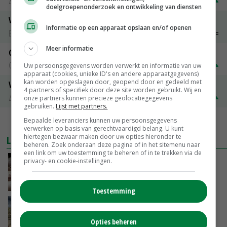
Zuivel NL
€ 269,00
€ 7,00
doelgroepenonderzoek en ontwikkeling van diensten
Vleeskuikens 2001-2600 gr
Informatie op een apparaat opslaan en/of openen
Barneveld
€ 1,09
~
€ 1,11
Meer informatie
Gerst
Groningen
€ 197,00
€ 2,00
Uw persoonsgegevens worden verwerkt en informatie van uw
apparaat (cookies, unieke ID's en andere apparaatgegevens)
kan worden opgeslagen door, geopend door en gedeeld met
Volle melkpoeder
4 partners of specifiek door deze site worden gebruikt. Wij en
Zuivel NL
€ 345,00
€ 20,00
onze partners kunnen precieze geolocatiegegevens
gebruiken.
Lijst met partners.
Bepaalde leveranciers kunnen uw persoonsgegevens
MEER MARKTPRIJZEN
verwerken op basis van gerechtvaardigd belang. U kunt
hiertegen bezwaar maken door uw opties hieronder te
LAATSTE NIEUWS
beheren. Zoek onderaan deze pagina of in het sitemenu naar
een link om uw toestemming te beheren of in te trekken via de
privacy- en cookie-instellingen.
Plotselinge prijsstijging geeft varkensmarkt
nieuw perspectief
VANDAAG, 10:02
Toestemming
‘De eerste 10 ton van de uienoogst zijn we nu
al kwijt’
Opties beheren
VANDAAG, 09:28