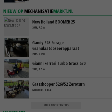
NIEUW OP
MECHANISATIE
MARKT.NL
New Holland BOOMER 25
2019, P.O.A.
Gandy P45 Forage
Granulaatdoseerapparaat
2015, € 950
Gianni Ferrari Turbo Grass 630
2022, P.O.A.
Grasshopper 526V52 Zeroturn
GEBRUIKT, P.O.A.
MEER ADVERTENTIES