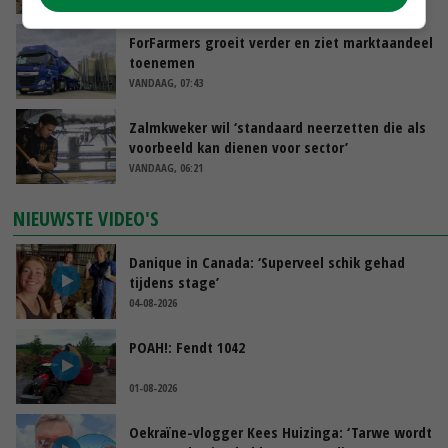
ForFarmers groeit verder en ziet marktaandeel
toenemen
VANDAAG, 07:43
Zalmkweker wil ‘standaard neerzetten die als
voorbeeld kan dienen voor sector’
VANDAAG, 06:21
NIEUWSTE VIDEO'S
Danique in Canada: ‘Superveel schik gehad
tijdens stage’
04-08-2026
POAH!: Fendt 1042
01-08-2026
Oekraïne-vlogger Kees Huizinga: ‘Tarwe wordt