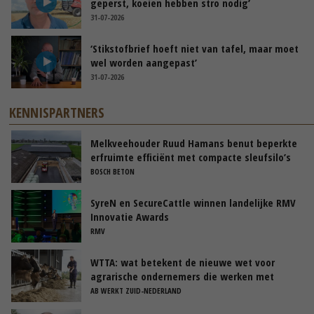
geperst, koeien hebben stro nodig’
31-07-2026
‘Stikstofbrief hoeft niet van tafel, maar moet
wel worden aangepast’
31-07-2026
KENNISPARTNERS
Melkveehouder Ruud Hamans benut beperkte
erfruimte efficiënt met compacte sleufsilo’s
BOSCH BETON
SyreN en SecureCattle winnen landelijke RMV
Innovatie Awards
RMV
WTTA: wat betekent de nieuwe wet voor
agrarische ondernemers die werken met
uitzendkrachten?
AB WERKT ZUID-NEDERLAND