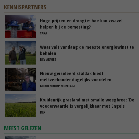
KENNISPARTNERS
Hoge prijzen en droogte: hoe kan zwavel
helpen bij de bemesting?
YARA
Waar valt vandaag de meeste energiewinst te
behalen
DLV ADVIES
Nieuw geïsoleerd staldak biedt
melkveehouder dagelijks voordelen
MIDDENDORP MONTAGE
Kruidenrijk grasland met smalle weegbree: ‘De
voederwaarde is vergelijkbaar met Engels
raaigras’
DLF
MEEST GELEZEN