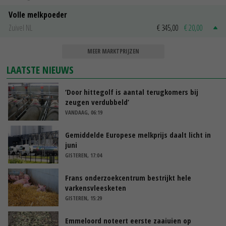
Volle melkpoeder
Zuivel NL
€ 345,00
€ 20,00
MEER MARKTPRIJZEN
LAATSTE NIEUWS
‘Door hittegolf is aantal terugkomers bij
zeugen verdubbeld’
VANDAAG, 06:19
Gemiddelde Europese melkprijs daalt licht in
juni
GISTEREN, 17:04
Frans onderzoekcentrum bestrijkt hele
varkensvleesketen
GISTEREN, 15:29
Emmeloord noteert eerste zaaiuien op