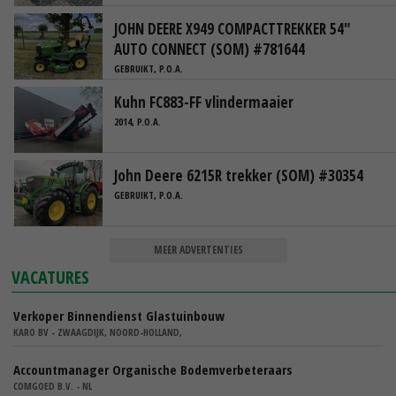
JOHN DEERE X949 COMPACTTREKKER 54"
AUTO CONNECT (SOM) #781644
GEBRUIKT, P.O.A.
Kuhn FC883-FF vlindermaaier
2014, P.O.A.
John Deere 6215R trekker (SOM) #30354
GEBRUIKT, P.O.A.
MEER ADVERTENTIES
VACATURES
Verkoper Binnendienst Glastuinbouw
KARO BV - ZWAAGDIJK, NOORD-HOLLAND,
Accountmanager Organische Bodemverbeteraars
COMGOED B.V. - NL