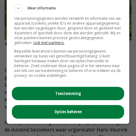
Meer informatie
Uw persoonsgegevens worden verwerkt en informatie van uw
apparaat (cookies, unieke ID's en andere apparaatgegevens)
kan worden opgeslagen door, geopend door en gedeeld met
4 partners of specifiek door deze site worden gebruikt. Wij en
onze partners kunnen precieze geolocatiegegevens
gebruiken.
Lijst met partners.
Onkruid stond hoog in proefveldjes van landgoed De Boom in
Leusden. © Remko Ebbers
Bepaalde leveranciers kunnen uw persoonsgegevens
verwerken op basis van gerechtvaardigd belang. U kunt
hiertegen bezwaar maken door uw opties hieronder te
beheren. Zoek onderaan deze pagina of in het sitemenu naar
Ondertussen wordt bij de stand van Michelin
een link om uw toestemming te beheren of in te trekken via de
privacy- en cookie-instellingen.
gediscussieerd over het nut van de extra brede
lagedrukband. Een boer is niet overtuigd van het
verkoopverhaal. 'Ik doe liever een minder brede band
Toestemming
en weinig luchtdruk. De gewichtsbesparing vind ik een
voordeel ten opzichte van een grote brede band.'
Opties beheren
Het blijft de hele dag overzichtelijk op de demodag. Of
de duizend bezoekers waar organisator Hans Veurink