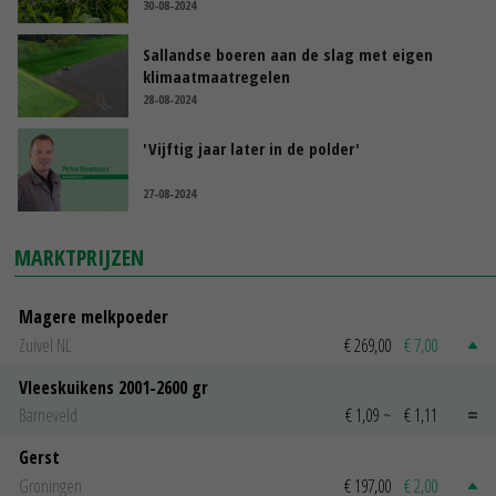
30-08-2024
Sallandse boeren aan de slag met eigen
klimaatmaatregelen
28-08-2024
'Vijftig jaar later in de polder'
27-08-2024
MARKTPRIJZEN
Magere melkpoeder
Zuivel NL
€ 269,00
€ 7,00
Vleeskuikens 2001-2600 gr
Barneveld
€ 1,09
~
€ 1,11
Gerst
Groningen
€ 197,00
€ 2,00