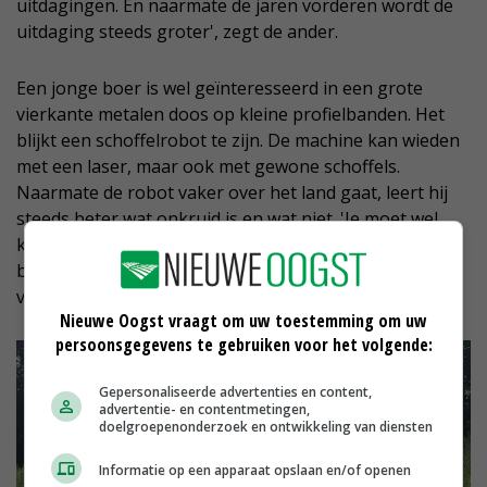
uitdagingen. En naarmate de jaren vorderen wordt de
uitdaging steeds groter', zegt de ander.
Een jonge boer is wel geïnteresseerd in een grote
vierkante metalen doos op kleine profielbanden. Het
blijkt een schoffelrobot te zijn. De machine kan wieden
met een laser, maar ook met gewone schoffels.
Naarmate de robot vaker over het land gaat, leert hij
steeds beter wat onkruid is en wat niet. 'Je moet wel
kunnen programmeren', zegt de boer lichtelijk
bezorgd. 'Nee hoor', is het geruststellende antwoord
van de voorlichter, 'dat doen wij allemaal.'
Nieuwe Oogst vraagt om uw toestemming om uw
persoonsgegevens te gebruiken voor het volgende:
Gepersonaliseerde advertenties en content,
advertentie- en contentmetingen,
doelgroepenonderzoek en ontwikkeling van diensten
Informatie op een apparaat opslaan en/of openen