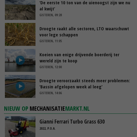
‘De eerste 10 ton van de uienoogst zijn we nu
al kwijt’
GISTEREN, 09:28
Droogte raakt alle sectoren, LTO waarschuwt
voor lege schappen
GISTEREN, 11:05
Koeien van enige drijvende boerderij ter
wereld zijn te koop
GISTEREN, 12:00
Droogte veroorzaakt steeds meer problemen:
‘Bassin afgelopen week al leeg’
GISTEREN, 14:06
NIEUW OP
MECHANISATIE
MARKT.NL
Gianni Ferrari Turbo Grass 630
2022, P.O.A.