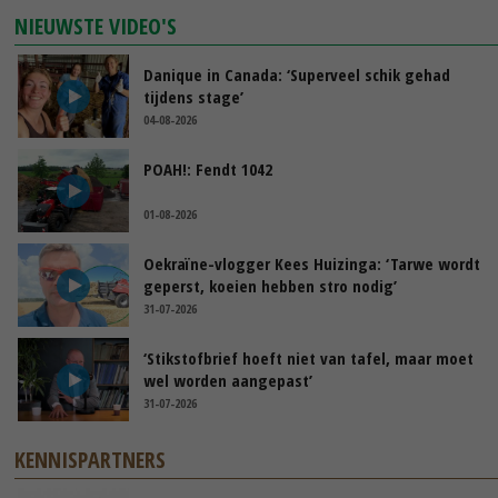
NIEUWSTE VIDEO'S
Danique in Canada: ‘Superveel schik gehad
tijdens stage’
04-08-2026
POAH!: Fendt 1042
01-08-2026
Oekraïne-vlogger Kees Huizinga: ‘Tarwe wordt
geperst, koeien hebben stro nodig’
31-07-2026
‘Stikstofbrief hoeft niet van tafel, maar moet
wel worden aangepast’
31-07-2026
KENNISPARTNERS