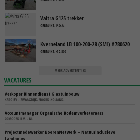
Valtra G125 trekker
GEBRUIKT, P.O.A.
Kverneland LB 100-200-28 (SMI) #780620
GEBRUIKT, € 7.800
MEER ADVERTENTIES
VACATURES
Verkoper Binnendienst Glastuinbouw
KARO BV - ZWAAGDIJK, NOORD-HOLLAND,
Accountmanager Organische Bodemverbeteraars
COMGOED B.V. - NL
Projectmedewerker BoerenNetwerk – Natuurinclusieve
Landbouw