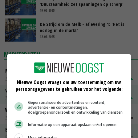
'Duurzaamheid zet spanningen op scherp'
19-06-2025
De Strijd om de Melk - aflevering 1: 'Het is
oorlog in de markt'
12-06-2025
MARKTPRIJZEN
Magere melkpoeder
Zuivel weekprijzen
€ 269,00
€ 7,00
Nieuwe Oogst vraagt om uw toestemming om uw
persoonsgegevens te gebruiken voor het volgende:
Volle melkpoeder
Zuivel weekprijzen
€ 345,00
€ 20,00
Gepersonaliseerde advertenties en content,
advertentie- en contentmetingen,
Weipoeder
doelgroepenonderzoek en ontwikkeling van diensten
Zuivel weekprijzen
€ 134,00
€ 0,00
Informatie op een apparaat opslaan en/of openen
Boeren Gouda 12 kg
Boerenkaas
€ 6,05
€ 0,00
Meer informatie