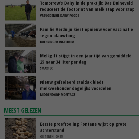
Tomorrow’s Dairy in de praktijk: Bas Duineveld
reduceert de footprint van melk stap voor stap
VREUGDENHIL DAIRY FOODS
Familie Verduijn kiest opnieuw voor vaccinatie
tegen blauwtong
BOEHRINGER INGELHEIM
Melkgift stijgt in een jaar tijd van gemiddeld
25 naar 34 liter per dag
SMAXTEC
Nieuw geïsoleerd staldak biedt
melkveehouder dagelijks voordelen
MIDDENDORP MONTAGE
MEEST GELEZEN
Eerste proefrooiing Fontane wijst op grote
achterstand
GISTEREN, 09:35