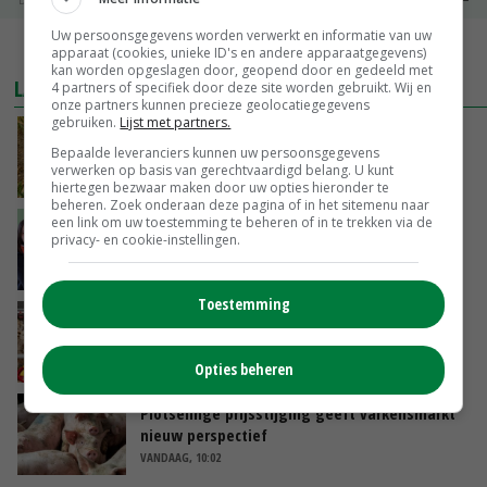
Uw persoonsgegevens worden verwerkt en informatie van uw
MEER MARKTPRIJZEN
apparaat (cookies, unieke ID's en andere apparaatgegevens)
kan worden opgeslagen door, geopend door en gedeeld met
LAATSTE NIEUWS
4 partners of specifiek door deze site worden gebruikt. Wij en
onze partners kunnen precieze geolocatiegegevens
gebruiken.
Lijst met partners.
Droogte raakt alle sectoren, LTO waarschuwt
Bepaalde leveranciers kunnen uw persoonsgegevens
voor lege schappen
verwerken op basis van gerechtvaardigd belang. U kunt
VANDAAG, 11:05
hiertegen bezwaar maken door uw opties hieronder te
beheren. Zoek onderaan deze pagina of in het sitemenu naar
een link om uw toestemming te beheren of in te trekken via de
‘Het is letterlijk en figuurlijk een hete zomer’
privacy- en cookie-instellingen.
VANDAAG, 11:00
Toestemming
Argentinië hervat export van pluimveevlees
naar EU
VANDAAG, 10:39
Opties beheren
Plotselinge prijsstijging geeft varkensmarkt
nieuw perspectief
VANDAAG, 10:02