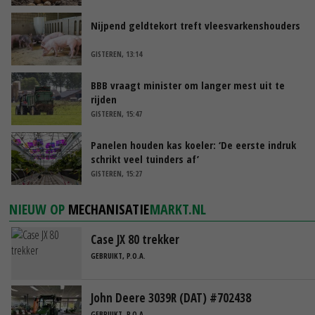
Nijpend geldtekort treft vleesvarkenshouders
GISTEREN, 13:14
BBB vraagt minister om langer mest uit te
rijden
GISTEREN, 15:47
Panelen houden kas koeler: ‘De eerste indruk
schrikt veel tuinders af’
GISTEREN, 15:27
NIEUW OP
MECHANISATIE
MARKT.NL
Case JX 80 trekker
GEBRUIKT, P.O.A.
John Deere 3039R (DAT) #702438
GEBRUIKT, P.O.A.