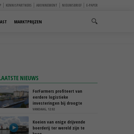
P
KENNISPARTNERS
ABONNEMENT
NIEUWSBRIEF
E-PAPER
AST
MARKTPRIJZEN
LAATSTE NIEUWS
ForFarmers profiteert van
eerdere logistieke
investeringen bij droogte
VANDAAG, 12:02
Koeien van enige drijvende
boerderij ter wereld zijn te
koop