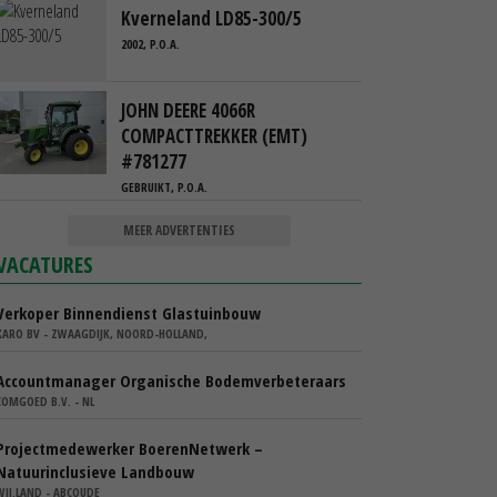
Kverneland LD85-300/5
2002, P.O.A.
JOHN DEERE 4066R
COMPACTTREKKER (EMT)
#781277
GEBRUIKT, P.O.A.
MEER ADVERTENTIES
VACATURES
Verkoper Binnendienst Glastuinbouw
KARO BV - ZWAAGDIJK, NOORD-HOLLAND,
Accountmanager Organische Bodemverbeteraars
COMGOED B.V. - NL
Projectmedewerker BoerenNetwerk –
Natuurinclusieve Landbouw
WIJ.LAND - ABCOUDE