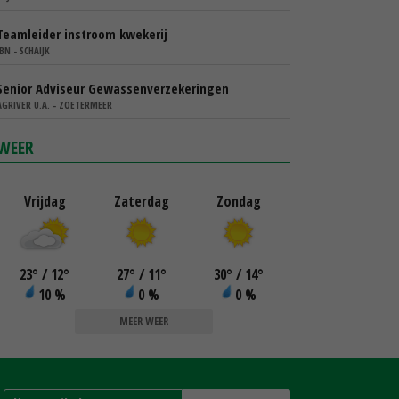
Teamleider instroom kwekerij
IBN - SCHAIJK
Senior Adviseur Gewassenverzekeringen
AGRIVER U.A. - ZOETERMEER
WEER
Vrijdag
Zaterdag
Zondag
23
°
/ 12
°
27
°
/ 11
°
30
°
/ 14
°
10 %
0 %
0 %
MEER WEER