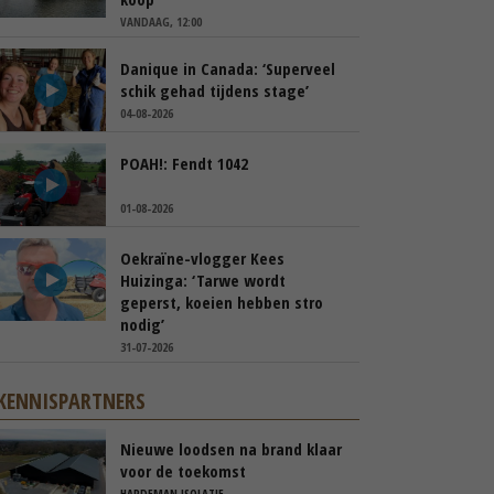
VANDAAG, 12:00
Danique in Canada: ‘Superveel
schik gehad tijdens stage’
04-08-2026
POAH!: Fendt 1042
01-08-2026
Oekraïne-vlogger Kees
Huizinga: ‘Tarwe wordt
geperst, koeien hebben stro
nodig’
31-07-2026
KENNISPARTNERS
Nieuwe loodsen na brand klaar
voor de toekomst
HARDEMAN ISOLATIE