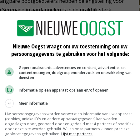
 gangbare pootgoedtelers hebben belangstelling voor
erenade in aardappelen is in de praktijk sterk
en de grondsoort waarop dat gebeurt', zegt Uwland.
 met een zogeheten veurbehandeling van Serenade in
ggroei van het gewas en een betere wortelvorming. 'We
Nieuwe Oogst vraagt om uw toestemming om uw
persoonsgegevens te gebruiken voor het volgende:
resulteert in hogere opbrengsten en minder uitval door
Gepersonaliseerde advertenties en content, advertentie- en
contentmetingen, doelgroepenonderzoek en ontwikkeling van
diensten
Informatie op een apparaat opslaan en/of openen
entoelating
pootgoed
Bayer
Meer informatie
Uw persoonsgegevens worden verwerkt en informatie van uw apparaat
(cookies, unieke ID's en andere apparaatgegevens) kan worden
opgeslagen door, geopend door en gedeeld met 4 partners of specifiek
Willemssen: 'Hoge tripsdruk in najaar
door deze site worden gebruikt. Wij en onze partners kunnen precieze
vrije
toch de baas gebleven'
geolocatiegegevens gebruiken.
Lijst met partners.
08-05-2025