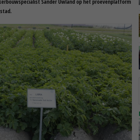
akkerbouwspecialist Sander Uwland op het proevenplatform
stad.