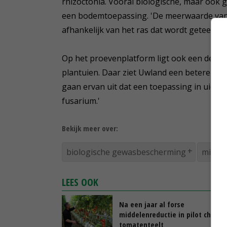
rhizoctonia. Vooral biologische, maar ook
een bodemtoepassing. 'De meerwaarde van S
afhankelijk van het ras dat wordt geteeld 
Op het proevenplatform ligt ook een demo
plantuien. Daar ziet Uwland een betere we
gaan ervan uit dat een toepassing in uien 
fusarium.'
Bekijk meer over:
biologische gewasbescherming
middel
LEES OOK
Na een jaar al forse
middelenreductie in pilot chemie
tomatenteelt