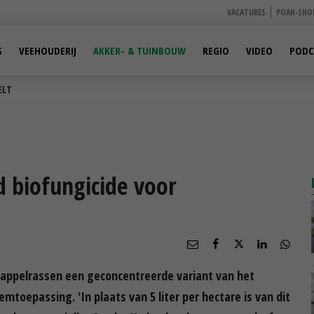
VACATURES
POAH-SHO
S
VEEHOUDERIJ
AKKER- & TUINBOUW
REGIO
VIDEO
PODC
ELT
 biofungicide voor
dappelrassen een geconcentreerde variant van het
mtoepassing. 'In plaats van 5 liter per hectare is van dit