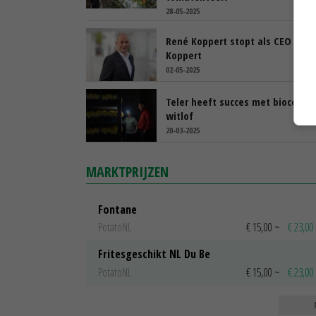
28-05-2025
René Koppert stopt als CEO van
Koppert
02-05-2025
Teler heeft succes met biocontro
witlof
20-03-2025
MARKTPRIJZEN
Fontane
PotatoNL
€ 15,00
~
€ 23,00
Fritesgeschikt NL Du Be
PotatoNL
€ 15,00
~
€ 23,00