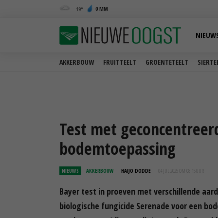
0 MM
19
NIEUW
AKKERBOUW
FRUITTEELT
GROENTETEELT
SIERTE
Test met geconcentreerd
bodemtoepassing
NIEUWS
AKKERBOUW
HAIJO DODDE
04 JUL 2025 OM 08:15
UUR
Bayer test in proeven met verschillende aar
biologische fungicide Serenade voor een bode