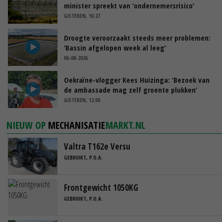
minister spreekt van ‘ondernemersrisico’
GISTEREN, 16:27
Droogte veroorzaakt steeds meer problemen:
‘Bassin afgelopen week al leeg’
06-08-2026
Oekraïne-vlogger Kees Huizinga: ‘Bezoek van
de ambassade mag zelf groente plukken’
GISTEREN, 12:00
NIEUW OP
MECHANISATIE
MARKT.NL
Valtra T162e Versu
GEBRUIKT, P.O.A.
Frontgewicht 1050KG
GEBRUIKT, P.O.A.