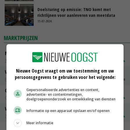
Doelsturing op emissie: TNO komt met
richtlijnen voor aanleveren van meetdata
11-07-2024
MARKTPRIJZEN
Magere melkpoeder
Zuivel NL
€ 269,00
€ 7,00
Nieuwe Oogst vraagt om uw toestemming om uw
Vleeskuikens 2001-2600 gr
persoonsgegevens te gebruiken voor het volgende:
Barneveld
€ 1,09
~
€ 1,11
Gepersonaliseerde advertenties en content,
Gerst
advertentie- en contentmetingen,
Groningen
€ 197,00
€ 2,00
doelgroepenonderzoek en ontwikkeling van diensten
Volle melkpoeder
Informatie op een apparaat opslaan en/of openen
Zuivel NL
€ 345,00
€ 20,00
Meer informatie
MEER MARKTPRIJZEN