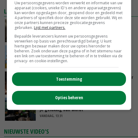
Uw persoonsgegevens worden verwerkt en informatie van uw
apparaat (cookies, unieke ID's en andere apparaatgegevens)
LAATSTE NIEUWS
kan worden opgeslagen door, geopend door en gedeeld met
4 partners of specifiek door deze site worden gebruikt. Wij en
onze partners kunnen precieze geolocatiegegevens
‘Samenwerking A-ware en Amalthea gaat
gebruiken.
Lijst met partners.
zorgen voor meer balans’
Bepaalde leveranciers kunnen uw persoonsgegevens
VANDAAG, 16:01
verwerken op basis van gerechtvaardigd belang. U kunt
hiertegen bezwaar maken door uw opties hieronder te
Internationale vraag naar geitenzuivel blijft
beheren. Zoek onderaan deze pagina of in het sitemenu naar
een link om uw toestemming te beheren of in te trekken via de
groot: Nederland in Europese top
privacy- en cookie-instellingen.
VANDAAG, 15:33
Vlaamse varkensstapel krimpt, pluimveesector
Toestemming
groeit door schaalvergroting
VANDAAG, 15:20
Opties beheren
‘Cijfer jezelf niet weg en doe vooral ook waar
je gelukkig van wordt’
VANDAAG, 13:31
NIEUWSTE VIDEO'S