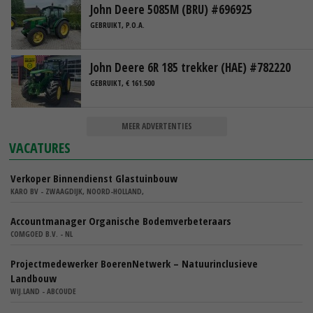
John Deere 5085M (BRU) #696925
GEBRUIKT, P.O.A.
John Deere 6R 185 trekker (HAE) #782220
GEBRUIKT, € 161.500
MEER ADVERTENTIES
VACATURES
Verkoper Binnendienst Glastuinbouw
KARO BV - ZWAAGDIJK, NOORD-HOLLAND,
Accountmanager Organische Bodemverbeteraars
COMGOED B.V. - NL
Projectmedewerker BoerenNetwerk – Natuurinclusieve
Landbouw
WIJ.LAND - ABCOUDE