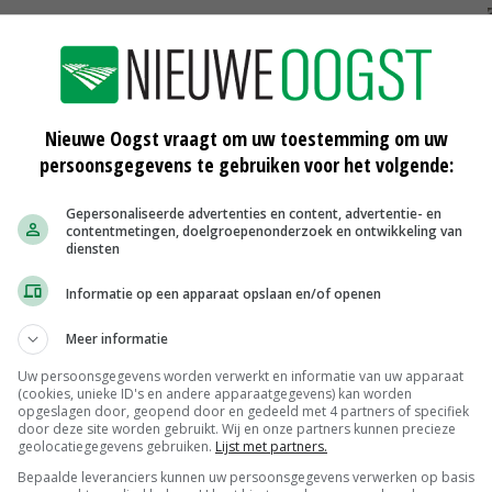
ndigd aan een aantal Europarlementariërs en aan het
Dit document is ondertekend door Agractie Nederland,
st, Nederlands Agrarisch Jongeren Kontakt,
ndse Melkveehouders Vakbond, Nederlandse Vakbond
Nieuwe Oogst vraagt om uw toestemming om uw
entenorganisatie Varkenshouderij, Vee & Logistiek
persoonsgegevens te gebruiken voor het volgende:
s.
Gepersonaliseerde advertenties en content, advertentie- en
contentmetingen, doelgroepenonderzoek en ontwikkeling van
ouwpartijen in Brussel om opschorting van de
diensten
ng van de met nutriënten verontreinigde gebieden,
Informatie op een apparaat opslaan en/of openen
ouw van de hoeveelheid dierlijke mest die mag worden
 kunstmest. Eerder vroegen de organisaties dit ook
Meer informatie
dema.
Uw persoonsgegevens worden verwerkt en informatie van uw apparaat
(cookies, unieke ID's en andere apparaatgegevens) kan worden
opgeslagen door, geopend door en gedeeld met 4 partners of specifiek
door deze site worden gebruikt. Wij en onze partners kunnen precieze
geolocatiegegevens gebruiken.
Lijst met partners.
manifest uitdrukkelijk niet de ogen te sluiten voor de
Bepaalde leveranciers kunnen uw persoonsgegevens verwerken op basis
. Ze schrijven in het manifest dat ze zich willen