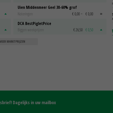
Uien Middenmeer Geel 30-60% grof
Noteringen
€ 0,00
~
€ 0,00
DCA BestPigletPrice
Biggen weekprijzen
€ 26,50
€ 0,50
MEER MARKTPRIJZEN
brief! Dagelijks in uw mailbox