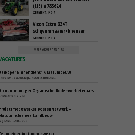
(LIE) #783624
GEBRUIKT, P.O.A.
Vicon Extra 624T
schijvenmaaier+kneuzer
GEBRUIKT, P.O.A.
MEER ADVERTENTIES
VACATURES
Verkoper Binnendienst Glastuinbouw
KARO BV - ZWAAGDIJK, NOORD-HOLLAND,
Accountmanager Organische Bodemverbeteraars
COMGOED B.V. - NL
Projectmedewerker BoerenNetwerk –
Natuurinclusieve Landbouw
WIJ.LAND - ABCOUDE
Teamleider instroom kwekerij