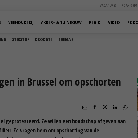
VACATURES
POAH-SHO
S
VEEHOUDERIJ
AKKER- & TUINBOUW
REGIO
VIDEO
PODC
ING
STIKSTOF
DROOGTE
THEMA'S
gen in Brussel om opschorten
el geprotesteerd. Ze willen een boodschap afgeven aan
 Milieu. Ze vragen hem om opschorting van de