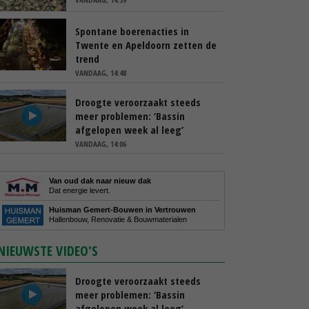
Spontane boerenacties in
Twente en Apeldoorn zetten de
trend
VANDAAG, 14:48
Droogte veroorzaakt steeds
meer problemen: ‘Bassin
afgelopen week al leeg’
VANDAAG, 14:06
Van oud dak naar nieuw dak
Dat energie levert.
Huisman Gemert-Bouwen in Vertrouwen
Hallenbouw, Renovatie & Bouwmaterialen
NIEUWSTE VIDEO'S
Droogte veroorzaakt steeds
meer problemen: ‘Bassin
afgelopen week al leeg’