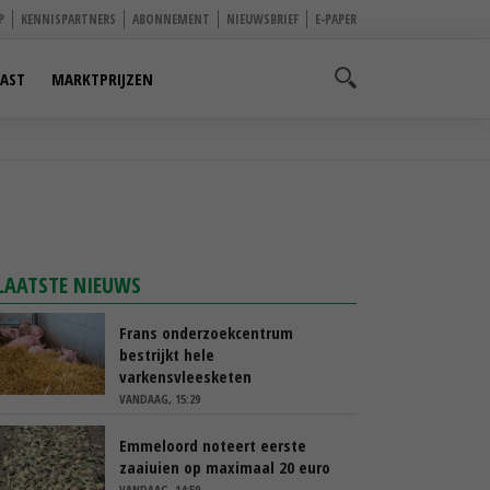
P
KENNISPARTNERS
ABONNEMENT
NIEUWSBRIEF
E-PAPER
AST
MARKTPRIJZEN
LAATSTE NIEUWS
Frans onderzoekcentrum
bestrijkt hele
varkensvleesketen
VANDAAG, 15:29
Emmeloord noteert eerste
zaaiuien op maximaal 20 euro
VANDAAG, 14:59