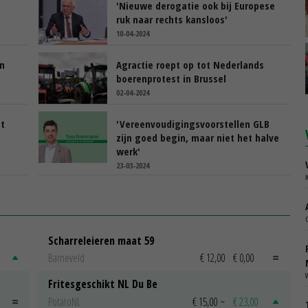
'Nieuwe derogatie ook bij Europese
ruk naar rechts kansloos'
10-04-2024
in
Agractie roept op tot Nederlands
boerenprotest in Brussel
02-04-2024
t
'Vereenvoudigingsvoorstellen GLB
zijn goed begin, maar niet het halve
werk'
23-03-2024
Scharreleieren maat 59
Barneveld
€ 12,00
€ 0,00
Fritesgeschikt NL Du Be
PotatoNL
€ 15,00
~
€ 23,00