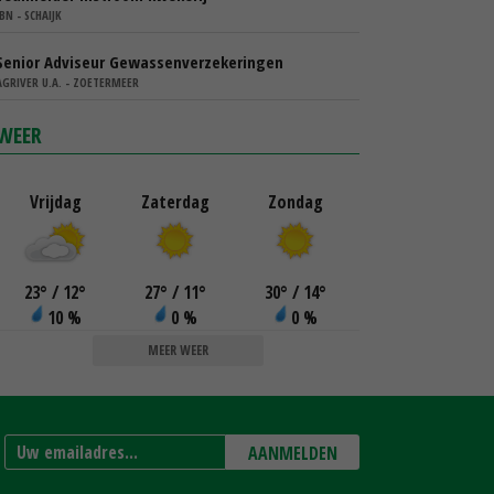
IBN - SCHAIJK
Senior Adviseur Gewassenverzekeringen
AGRIVER U.A. - ZOETERMEER
WEER
Vrijdag
Zaterdag
Zondag
23
°
/ 12
°
27
°
/ 11
°
30
°
/ 14
°
10 %
0 %
0 %
MEER WEER
AANMELDEN