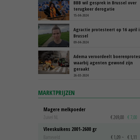
BBB wil gesprek in Brussel over
terugkeer derogatie
15-04-2024
Agractie protesteert op 16 april 
Brussel
09-04-2024
Adema veroordeelt boerenprotes
waarbij agenten gewond zijn
geraakt
26-03-2024
MARKTPRIJZEN
Magere melkpoeder
Zuivel NL
€ 269,00
€ 7,00
Vleeskuikens 2001-2600 gr
Barneveld
€ 1,09
~
€ 1,11