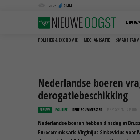
0 MM
20,7
NIEUW
POLITIEK & ECONOMIE
MECHANISATIE
SMART FARM
Nederlandse boeren vra
derogatiebeschikking
NIEUWS
POLITIEK
RENÉ BOUWMEESTER
16 APR 2024 OM 15:15
UUR
Nederlandse boeren hebben dinsdag in Bruss
Eurocommissaris Virginijus Sinkevicius voor