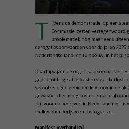
0
T
seconds
ijdens de demonstratie, op een st
of
2
Commissie, zetten vertegenwoordige
minutes,
problematiek nog maar eens uiteen:
19
seconds
Volume
derogatievoorwaarden voor de jaren 2023 
90%
Nederlandse land- en tuinbouw, in het bijz
Daarbij wijzen de organisatie op het verlies
geleid tot hoge afzetkosten voor dierlijke
verontreinigde gebieden leidt ook in de akk
gewasbeschermingskosten en vooral opbren
zijn voor de bedrijven in Nederland niet me
melkveehouderijsector, betogen ze.
Manifest overhandigd