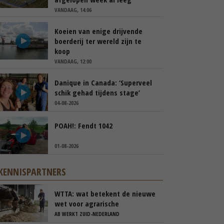
VANDAAG, 14:06
Koeien van enige drijvende
boerderij ter wereld zijn te
koop
VANDAAG, 12:00
Danique in Canada: ‘Superveel
schik gehad tijdens stage’
04-08-2026
POAH!: Fendt 1042
01-08-2026
KENNISPARTNERS
WTTA: wat betekent de nieuwe
wet voor agrarische
ondernemers die werken met
AB WERKT ZUID-NEDERLAND
uitzendkrachten?