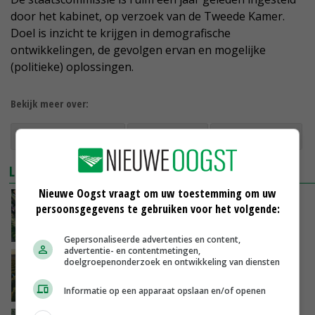
door het kabinet, op verzoek van de Tweede Kamer.
Doel is inzicht te krijgen in demografische
ontwikkelingen, de gevolgen ervan en mogelijke
(politieke) oplossingen.
Bekijk meer over:
arbeidsmigranten
huisvesting
arbeidstekort
LEES OOK
Nieuwe Oogst vraagt om uw toestemming om uw
Akkoord over nieuwe werkvergunning voor
persoonsgegevens te gebruiken voor het volgende:
derdelanders
22-12-2023
Gepersonaliseerde advertenties en content,
advertentie- en contentmetingen,
Malawi wil duizenden inwoners naar Israël
doelgroepenonderzoek en ontwikkeling van diensten
sturen voor boerderijwerk
Informatie op een apparaat opslaan en/of openen
29-11-2023