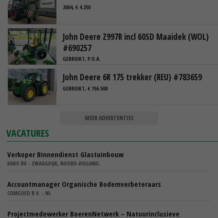
2004, € 4.250
John Deere Z997R incl 60SD Maaidek (WOL)
#690257
GEBRUIKT, P.O.A.
John Deere 6R 175 trekker (REU) #783659
GEBRUIKT, € 156.500
MEER ADVERTENTIES
VACATURES
Verkoper Binnendienst Glastuinbouw
KARO BV - ZWAAGDIJK, NOORD-HOLLAND,
Accountmanager Organische Bodemverbeteraars
COMGOED B.V. - NL
Projectmedewerker BoerenNetwerk – Natuurinclusieve