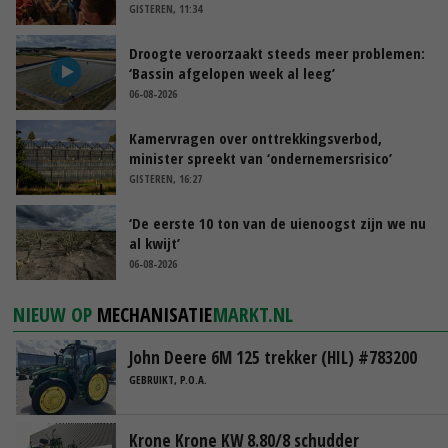
GISTEREN, 11:34
Droogte veroorzaakt steeds meer problemen:
‘Bassin afgelopen week al leeg’
06-08-2026
Kamervragen over onttrekkingsverbod,
minister spreekt van ‘ondernemersrisico’
GISTEREN, 16:27
‘De eerste 10 ton van de uienoogst zijn we nu
al kwijt’
06-08-2026
NIEUW OP
MECHANISATIE
MARKT.NL
John Deere 6M 125 trekker (HIL) #783200
GEBRUIKT, P.O.A.
Krone Krone KW 8.80/8 schudder