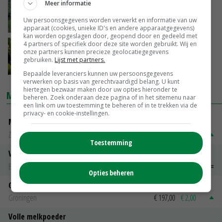
Meer informatie
'Arbeidsmigratie niet minder wel beter'
Uw persoonsgegevens worden verwerkt en informatie van uw
21-11-2023
apparaat (cookies, unieke ID's en andere apparaatgegevens)
kan worden opgeslagen door, geopend door en gedeeld met
4 partners of specifiek door deze site worden gebruikt. Wij en
Eisen uitzendbureaus arbeidsmigranten
onze partners kunnen precieze geolocatiegegevens
aangescherpt
gebruiken.
Lijst met partners.
11-10-2023
Bepaalde leveranciers kunnen uw persoonsgegevens
verwerken op basis van gerechtvaardigd belang. U kunt
hiertegen bezwaar maken door uw opties hieronder te
MARKTPRIJZEN
beheren. Zoek onderaan deze pagina of in het sitemenu naar
een link om uw toestemming te beheren of in te trekken via de
privacy- en cookie-instellingen.
Magere melkpoeder
Zuivel NL
€ 269,00
€ 7,00
Toestemming
Vleeskuikens 2001-2600 gr
Barneveld
€ 1,09
~
€ 1,11
Opties beheren
Gerst
Groningen
€ 197,00
€ 2,00
Volle melkpoeder