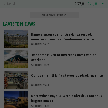
Zuivel NL
€ 345,00
€ 20,00
MEER MARKTPRIJZEN
LAATSTE NIEUWS
Kamervragen over onttrekkingsverbod,
minister spreekt van ‘ondernemersrisico’
GISTEREN, 16:27
‘Rendement van Krullvarkens komt van de
overkant’
GISTEREN, 15:30
Oorlogen en El Niño stuwen voedselprijzen op
GISTEREN, 15:04
Nettowinst Royal A-ware onder druk ondanks
hogere omzet
GISTEREN, 14:35